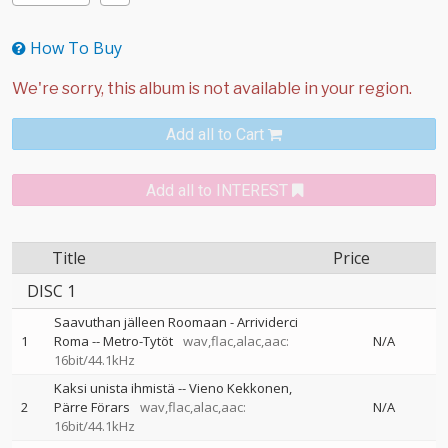
How To Buy
Add all to Cart
Add all to INTEREST
Title
Price
DISC 1
Saavuthan jälleen Roomaan - Arrividerci
1
Roma
--
Metro-Tytöt
wav,flac,alac,aac:
N/A
16bit/44.1kHz
Kaksi unista ihmistä
--
Vieno Kekkonen
2
Pärre Förars
wav,flac,alac,aac:
N/A
16bit/44.1kHz