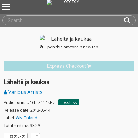
Open this artwork in new tab
Express Checkout
Läheltä ja kaukaa
Various Artists
Audio format: 16bit/44.1kHz
Lossless
Release date: 2013-06-14
Label:
WM Finland
Total runtime: 33:29
ロスレス