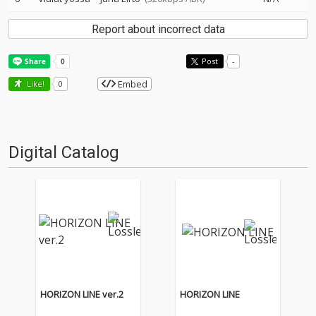
Report about incorrect data
Post
-
Embed
Like!
0
Digital Catalog
HORIZON LINE ver.2
HORIZON LINE