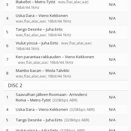
Iltakellot
--
Metro-Tytöt
wav,flac,alac,aac:
3
N/A
16bit/44.1kHz
Uska Dara
--
Vieno Kekkonen
4
N/A
wav,flac,alac,aac: 16bit/44.1kHz
Tango Desirée
--
Juha Eirto
5
N/A
wav,flac,alac,aac: 16bit/44.1kHz
Viulut yössä
--
Juha Eirto
wav,flac,alac,aac:
6
N/A
16bit/44.1kHz
Ken parantaa rakkauden
--
Vieno Kekkonen
7
N/A
wav,flac,alac,aac: 16bit/44.1kHz
Mambo bacan
--
Wiola Talvikki
8
N/A
wav,flac,alac,aac: 16bit/44.1kHz
DISC 2
Saavuthan jälleen Roomaan - Arrividerci
1
N/A
Roma
--
Metro-Tytöt
(320kbps ABR)
4
Uska Dara
--
Vieno Kekkonen
(320kbps ABR)
N/A
5
Tango Desirée
--
Juha Eirto
(320kbps ABR)
N/A
6
Viulut yössä
--
Juha Eirto
(320kbps ABR)
N/A