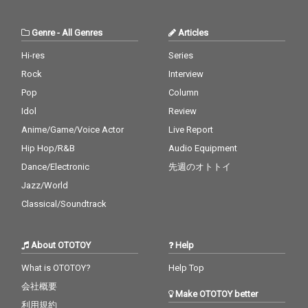
Genre
-
All Genres
Articles
Hi-res
Series
Rock
Interview
Pop
Column
Idol
Review
Anime/Game/Voice Actor
Live Report
Hip Hop/R&B
Audio Equipment
Dance/Electronic
先週のオトトイ
Jazz/World
Classical/Soundtrack
About OTOTOY
Help
What is OTOTOY?
Help Top
会社概要
Make OTOTOY better
利用規約