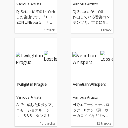
Various Artists
Various Artists
DJ Setacciが作詞・作曲
DJ Setacci が、作詞・
した楽曲です。「HORI
作曲している音楽コン
ZON LINE ver.2」「水
テンツを、世界に配信
平線の彼方へ ver.2」
しています。主なジャ
1 track
1 track
として、配信いたしま
ンルは、House、R&
す。海、大河、大空、
B、Soul、Popなどに
そこに生きる鳥や魚な
なります。
どの生き物、自然や環
境とともに生きること
の大切さに、想いを込
めて創りました。
Twilight in Prague
Venetian Whispers
Various Artists
Various Artists
AIで生成したKポップ、
AIでエモーショナルロ
エモーショナルロッ
ック、Kポップ風、ボ
ク、R＆B、ダンスミュ
ーカロイドなどの女性
ージックの曲を配信し
の曲を作成していま
13 tracks
12 tracks
ています。私の生成し
す。基本的に英語で、