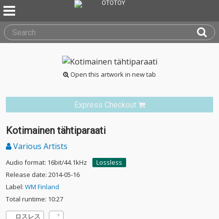
Open this artwork in new tab
Express Checkout
Kotimainen tähtiparaati
Various Artists
Audio format: 16bit/44.1kHz
Lossless
Release date: 2014-05-16
Label:
WM Finland
Total runtime: 10:27
ロスレス