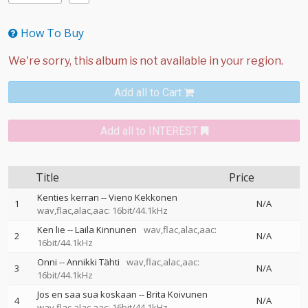
How To Buy
Add all to Cart
Add all to INTEREST
Title
Price
Kenties kerran
--
Vieno Kekkonen
1
N/A
wav,flac,alac,aac: 16bit/44.1kHz
Ken lie
--
Laila Kinnunen
wav,flac,alac,aac:
2
N/A
16bit/44.1kHz
Onni
--
Annikki Tähti
wav,flac,alac,aac:
3
N/A
16bit/44.1kHz
Jos en saa sua koskaan
--
Brita Koivunen
4
N/A
wav,flac,alac,aac: 16bit/44.1kHz