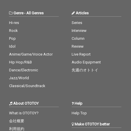
Genre
-
All Genres
Articles
Hi-res
Series
Rock
Interview
Pop
Column
Idol
Review
Anime/Game/Voice Actor
Live Report
Hip Hop/R&B
Audio Equipment
Dance/Electronic
先週のオトトイ
Jazz/World
Classical/Soundtrack
About OTOTOY
Help
What is OTOTOY?
Help Top
会社概要
Make OTOTOY better
利用規約