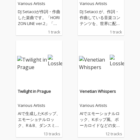
Various Artists
Various Artists
DJ Setacciが作詞・作曲
DJ Setacci が、作詞・
した楽曲です。「HORI
作曲している音楽コン
ZON LINE ver.2」「水
テンツを、世界に配信
平線の彼方へ ver.2」
しています。主なジャ
1 track
1 track
として、配信いたしま
ンルは、House、R&
す。海、大河、大空、
B、Soul、Popなどに
そこに生きる鳥や魚な
なります。
どの生き物、自然や環
境とともに生きること
の大切さに、想いを込
めて創りました。
Twilight in Prague
Venetian Whispers
Various Artists
Various Artists
AIで生成したKポップ、
AIでエモーショナルロ
エモーショナルロッ
ック、Kポップ風、ボ
ク、R＆B、ダンスミュ
ーカロイドなどの女性
ージックの曲を配信し
の曲を作成していま
13 tracks
12 tracks
ています。私の生成し
す。基本的に英語で、