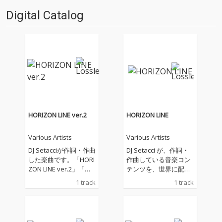
Digital Catalog
HORIZON LINE ver.2
HORIZON LINE
Various Artists
Various Artists
DJ Setacciが作詞・作曲
DJ Setacci が、作詞・
した楽曲です。「HORI
作曲している音楽コン
ZON LINE ver.2」「水
テンツを、世界に配信
平線の彼方へ ver.2」
しています。主なジャ
1 track
1 track
として、配信いたしま
ンルは、House、R&
す。海、大河、大空、
B、Soul、Popなどに
そこに生きる鳥や魚な
なります。
どの生き物、自然や環