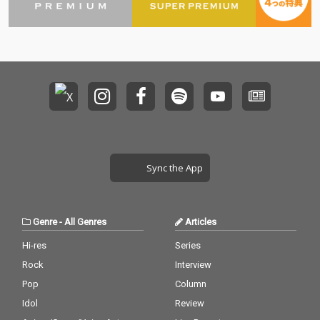
Sync the App
Genre
-
All Genres
Articles
Hi-res
Series
Rock
Interview
Pop
Column
Idol
Review