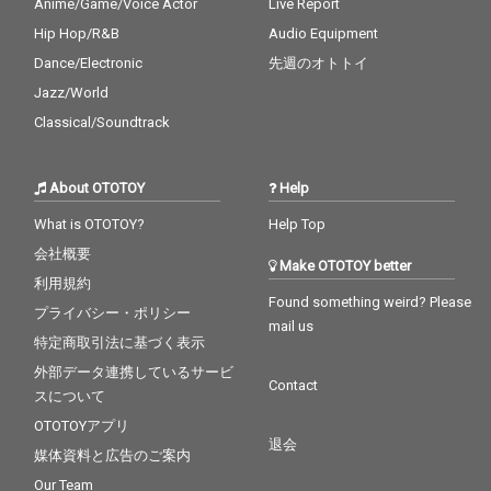
Anime/Game/Voice Actor
Live Report
Hip Hop/R&B
Audio Equipment
Dance/Electronic
先週のオトトイ
Jazz/World
Classical/Soundtrack
About OTOTOY
Help
What is OTOTOY?
Help Top
会社概要
Make OTOTOY better
利用規約
Found something weird? Please
プライバシー・ポリシー
mail us
特定商取引法に基づく表示
外部データ連携しているサービ
Contact
スについて
OTOTOYアプリ
退会
媒体資料と広告のご案内
Our Team