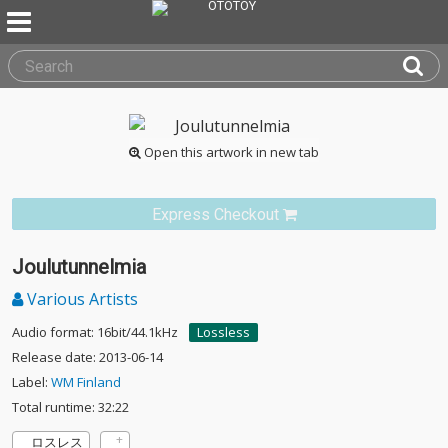
Open this artwork in new tab
Express Checkout
Joulutunnelmia
Various Artists
Audio format: 16bit/44.1kHz
Lossless
Release date: 2013-06-14
Label:
WM Finland
Total runtime: 32:22
ロスレス