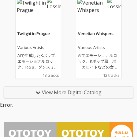
境とともに生きること
の大切さに、想いを込
めて創りました。
Twilight in Prague
Venetian Whispers
Various Artists
Various Artists
AIで生成したKポップ、
AIでエモーショナルロ
エモーショナルロッ
ック、Kポップ風、ボ
ク、R＆B、ダンスミュ
ーカロイドなどの女性
ージックの曲を配信し
の曲を作成していま
13 tracks
12 tracks
ています。私の生成し
す。基本的に英語で、
た曲があなたのお気に
いろんなジャンルが好
入りの曲になることを
きなので幅広く、あな
View More Digital Catalog
願っています。
たの生活の中に溶け込
むような曲を作成して
Error.
いきたいと思います。
よろしくお願いいたし
ます。