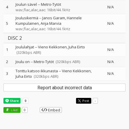
Joulun sävel
--
Metro-Tytöt
4
N/A
wav,flac,alac,aac: 16bit/44.1kHz
Joulusikermä
--
Janos Garam
Hannele
5
Kumpulainen
Anja Marvia
N/A
wav,flac,alac,aac: 16bit/44.1kHz
DISC 2
Joululahjat
--
Vieno Kekkonen
Juha Eirto
1
N/A
(320kbps ABR)
2
Joulu on
--
Metro-Tytöt
(320kbps ABR)
N/A
Tonttu katsoo ikkunasta
--
Vieno Kekkonen
3
N/A
Juha Eirto
(320kbps ABR)
Report about incorrect data
Post
-
Embed
Like!
0