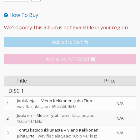
How To Buy
Add all to Cart
Add all to INTEREST
Title
Price
DISC 1
Joululahjat
--
Vieno Kekkonen
Juha Eirto
1
N/A
wav,flac,alac,aac: 16bit/44.1kHz
Joulu on
--
Metro-Tytöt
wav,flac,alac,aac:
2
N/A
16bit/44.1kHz
Tonttu katsoo ikkunasta
--
Vieno Kekkonen
3
N/A
Juha Eirto
wav,flac,alac,aac: 16bit/44.1kHz