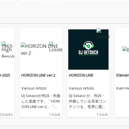
3-2025
HORIZON LINE ver.2
HORIZON LINE
Elämän
Various Artists
Various Artists
Katri H
DJ Setacciが作詞・作曲
DJ Setacci が、作詞・
した楽曲です。「HORI
作曲している音楽コン
ZON LINE ver.2」「水
テンツを、世界に配信
平線の彼方へ ver.2」
しています。主なジャ
0 tracks
1 track
1 track
として、配信いたしま
ンルは、House、R&
す。海、大河、大空、
B、Soul、Popなどに
そこに生きる鳥や魚な
なります。