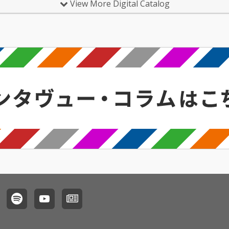
View More Digital Catalog
どの生き物、自然や環
境とともに生きること
の大切さに、想いを込
めて創りました。