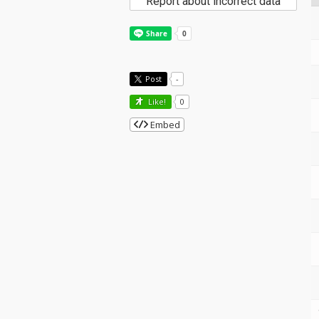
Report about incorrect data
Post
-
Like!
0
Embed