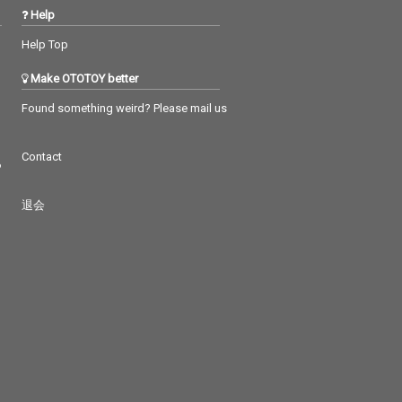
Help
Help Top
Make OTOTOY better
Found something weird? Please mail us
Contact
つ
退会