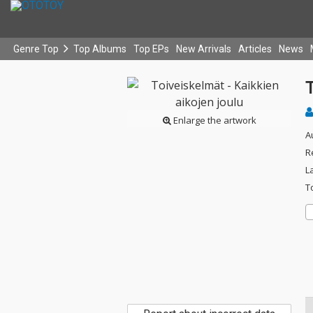
Genre Top
Top Albums
Top EPs
New Arrivals
Articles
News
T
Enlarge the artwork
A
R
L
T