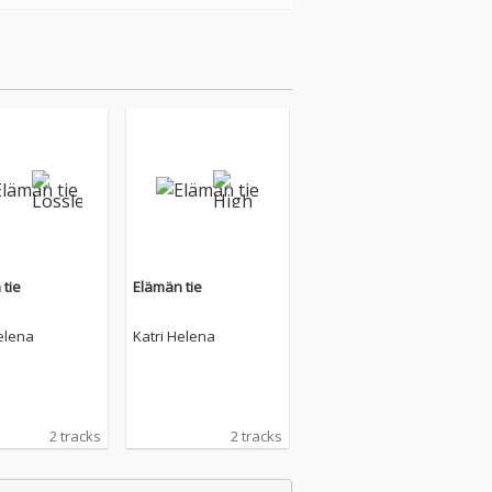
 tie
Elämän tie
elena
Katri Helena
2 tracks
2 tracks