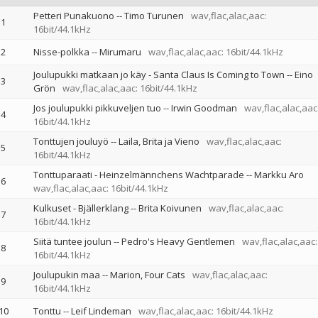
Petteri Punakuono
--
Timo Turunen
wav,flac,alac,aac:
1
16bit/44.1kHz
2
Nisse-polkka
--
Mirumaru
wav,flac,alac,aac: 16bit/44.1kHz
Joulupukki matkaan jo käy - Santa Claus Is Coming to Town
--
Eino
3
Grön
wav,flac,alac,aac: 16bit/44.1kHz
Jos joulupukki pikkuveljen tuo
--
Irwin Goodman
wav,flac,alac,aac
4
16bit/44.1kHz
Tonttujen jouluyö
--
Laila, Brita ja Vieno
wav,flac,alac,aac:
5
16bit/44.1kHz
Tonttuparaati - Heinzelmännchens Wachtparade
--
Markku Aro
6
wav,flac,alac,aac: 16bit/44.1kHz
Kulkuset - Bjällerklang
--
Brita Koivunen
wav,flac,alac,aac:
7
16bit/44.1kHz
Siitä tuntee joulun
--
Pedro's Heavy Gentlemen
wav,flac,alac,aac:
8
16bit/44.1kHz
Joulupukin maa
--
Marion
Four Cats
wav,flac,alac,aac:
9
16bit/44.1kHz
10
Tonttu
--
Leif Lindeman
wav,flac,alac,aac: 16bit/44.1kHz