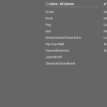
Genre
-
All Genres
Hi-res
Se
Rock
In
Pop
C
Idol
Re
Anime/Game/Voice Actor
Li
Hip Hop/R&B
Au
Dance/Electronic
先
Jazz/World
Classical/Soundtrack