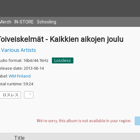
Merch
IN-STORE
Schooling
oiveiskelmät - Kaikkien aikojen joulu
Various Artists
udio format: 16bit/44.1kHz
Lossless
elease date: 2013-06-14
abel:
WM Finland
otal runtime: 59:24
ロスレス
Title