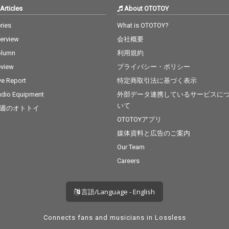
Articles
About OTOTOY
ries
What is OTOTOY?
terview
会社概要
olumn
利用規約
view
プライバシー・ポリシー
ve Report
特定商取引法に基づく表示
dio Equipment
外部データ連携しているサービスに
いて
週のオトトイ
OTOTOYアプリ
媒体資料と広告のご案内
Our Team
Careers
言語/Language - English
Connects fans and musicians in Lossless