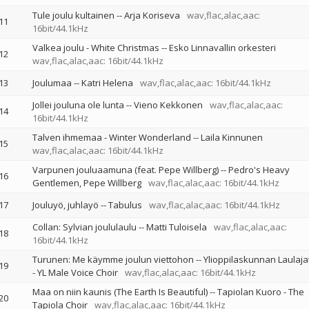
Tule joulu kultainen
--
Arja Koriseva
wav,flac,alac,aac:
11
16bit/44.1kHz
Valkea joulu - White Christmas
--
Esko Linnavallin orkesteri
12
wav,flac,alac,aac: 16bit/44.1kHz
13
Joulumaa
--
Katri Helena
wav,flac,alac,aac: 16bit/44.1kHz
Jollei jouluna ole lunta
--
Vieno Kekkonen
wav,flac,alac,aac:
14
16bit/44.1kHz
Talven ihmemaa - Winter Wonderland
--
Laila Kinnunen
15
wav,flac,alac,aac: 16bit/44.1kHz
Varpunen jouluaamuna (feat. Pepe Willberg)
--
Pedro's Heavy
16
Gentlemen
Pepe Willberg
wav,flac,alac,aac: 16bit/44.1kHz
17
Jouluyö, juhlayö
--
Tabulus
wav,flac,alac,aac: 16bit/44.1kHz
Collan: Sylvian joululaulu
--
Matti Tuloisela
wav,flac,alac,aac:
18
16bit/44.1kHz
Turunen: Me käymme joulun viettohon
--
Ylioppilaskunnan Laulaja
19
- YL Male Voice Choir
wav,flac,alac,aac: 16bit/44.1kHz
Maa on niin kaunis (The Earth Is Beautiful)
--
Tapiolan Kuoro - The
20
Tapiola Choir
wav,flac,alac,aac: 16bit/44.1kHz