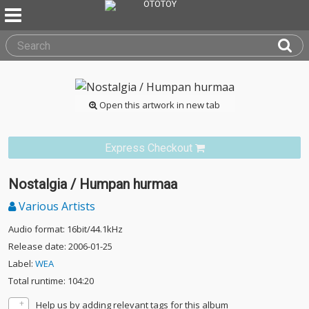
Open this artwork in new tab
Express Checkout
Nostalgia / Humpan hurmaa
Various Artists
Audio format: 16bit/44.1kHz
Release date: 2006-01-25
Label:
WEA
Total runtime: 104:20
Help us by adding relevant tags for this album