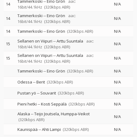
Tammerkoski
--
Eino Grön
aac:
14
N/A
16bit/44.1kHz
(320kbps ABR)
Tammerkoski
--
Eino Grön
aac:
14
N/A
16bit/44.1kHz
(320kbps ABR)
14
Tammerkoski
--
Eino Grön
(320kbps ABR)
N/A
Sellanen on Viipuri
--
Arttu Suuntala
aac:
15
N/A
16bit/44.1kHz
(320kbps ABR)
Sellanen on Viipuri
--
Arttu Suuntala
aac:
15
N/A
16bit/44.1kHz
(320kbps ABR)
Tammerkoski
--
Eino Grön
(320kbps ABR)
N/A
Odessa
--
Berit
(320kbps ABR)
N/A
Pustan yö
--
Souvarit
(320kbps ABR)
N/A
Pieni hetki
--
Kosti Seppälä
(320kbps ABR)
N/A
Alaska
--
Teijo Joutsela
Humppa-Veikot
N/A
(320kbps ABR)
Kaunispää
--
Ahti Lampi
(320kbps ABR)
N/A