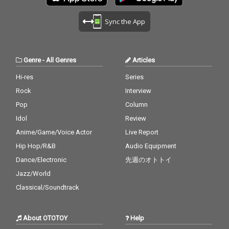
Sync the App
Genre
-
All Genres
Articles
Hi-res
Series
Rock
Interview
Pop
Column
Idol
Review
Anime/Game/Voice Actor
Live Report
Hip Hop/R&B
Audio Equipment
Dance/Electronic
先週のオトトイ
Jazz/World
Classical/Soundtrack
About OTOTOY
Help