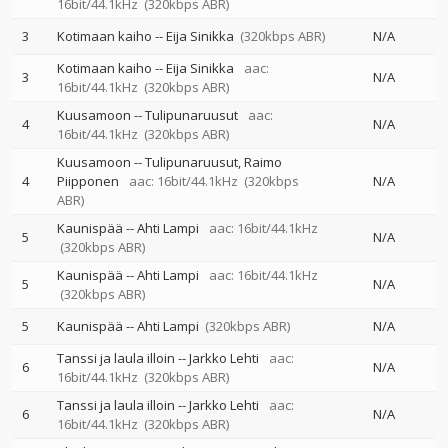
16bit/44.1kHz
(320kbps ABR)
3
Kotimaan kaiho
--
Eija Sinikka
(320kbps ABR)
N/A
Kotimaan kaiho
--
Eija Sinikka
aac:
3
N/A
16bit/44.1kHz
(320kbps ABR)
Kuusamoon
--
Tulipunaruusut
aac:
4
N/A
16bit/44.1kHz
(320kbps ABR)
Kuusamoon
--
Tulipunaruusut
Raimo
4
Piipponen
aac: 16bit/44.1kHz
(320kbps
N/A
ABR)
Kaunispää
--
Ahti Lampi
aac: 16bit/44.1kHz
5
N/A
(320kbps ABR)
Kaunispää
--
Ahti Lampi
aac: 16bit/44.1kHz
5
N/A
(320kbps ABR)
5
Kaunispää
--
Ahti Lampi
(320kbps ABR)
N/A
Tanssi ja laula illoin
--
Jarkko Lehti
aac:
6
N/A
16bit/44.1kHz
(320kbps ABR)
Tanssi ja laula illoin
--
Jarkko Lehti
aac:
6
N/A
16bit/44.1kHz
(320kbps ABR)