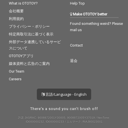
What is OTOTOY?
Help Top
会社概要
Make OTOTOY better
利用規約
Found something weird? Please
プライバシー・ポリシー
mail us
特定商取引法に基づく表示
外部データ連携しているサービ
Contact
スについて
OTOTOYアプリ
退会
媒体資料と広告のご案内
Our Team
Careers
言語/Language - English
There's a sound you can't brush off
許諾 JASRAC: 9008872001Y30005, 9008872005Y37019 / NexTone:
ID000000232, ID000000233 / エルマーク: RIAJ80023001