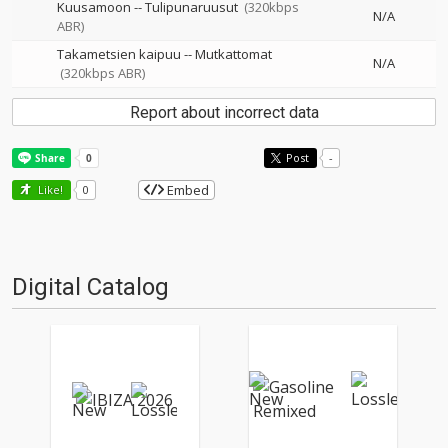
Kuusamoon
--
Tulipunaruusut
(320kbps
N/A
ABR)
Takametsien kaipuu
--
Mutkattomat
N/A
(320kbps ABR)
Report about incorrect data
Post
-
Embed
Like!
0
Digital Catalog