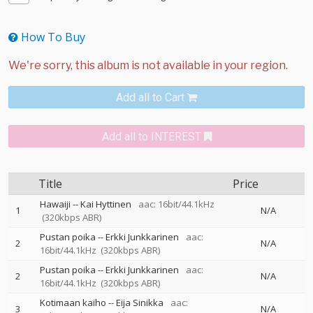
How To Buy
Add all to Cart
Add all to INTEREST
Title
Price
Hawaiji
--
Kai Hyttinen
aac: 16bit/44.1kHz
1
N/A
(320kbps ABR)
Pustan poika
--
Erkki Junkkarinen
aac:
2
N/A
16bit/44.1kHz
(320kbps ABR)
Pustan poika
--
Erkki Junkkarinen
aac:
2
N/A
16bit/44.1kHz
(320kbps ABR)
Kotimaan kaiho
--
Eija Sinikka
aac:
3
N/A