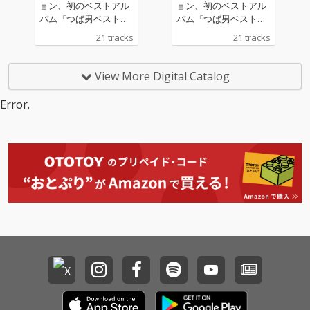
ョン、初のベストアル
ョン、初のベストアル
バム『つば男ベスト』
バム『つば男ベスト』
『つば男インストベス
『つば男インストベス
21 tracks
21 tracks
ト』の2作品配信リリ
ト』の2作品配信リリ
ース。 このベスト盤に
ース。 このベスト盤に
は、CUBERS、THE SU
は、CUBERS、THE SU
View More Digital Catalog
PER FRUIT、世が世な
PER FRUIT、世が世な
ら!!!、SHY、POCKET P
ら!!!、SHY、POCKET P
Error.
ANiC、峯脇から各5曲
ANiC、峯脇から各5曲
ずつを厳選。さらに、
ずつを厳選。さらに、
現つば男メンバー19名
現つば男メンバー19名
とつば男AP（CUBER
とつば男AP（CUBER
S）のTAKAを加えた総
S）のTAKAを加えた総
勢20名が、本アルバム
勢20名が、本アルバム
のために歌唱した新録
のために歌唱した新録
「Samenaide」を含む
「Samenaide」を含む
全21曲が収録される。
全21曲が収録される。
選曲はつばさ男子プロ
選曲はつばさ男子プロ
ダクションのチーフマ
ダクションのチーフマ
ネージャー・堀切裕真
ネージャー・堀切裕真
をはじめ、高橋芳朗、
をはじめ、高橋芳朗、
南波一海、坂井彩花、
南波一海、坂井彩花、
小林千絵による選考・
小林千絵による選考・
選曲を経て決定した。
選曲を経て決定した。