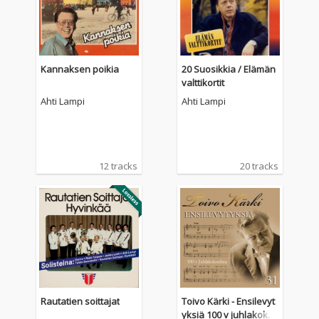
Kannaksen poikia
20 Suosikkia / Elämän
valttikortit
Ahti Lampi
Ahti Lampi
12 tracks
20 tracks
Rautatien soittajat
Toivo Kärki - Ensilevyt
yksiä 100 v juhlakoko