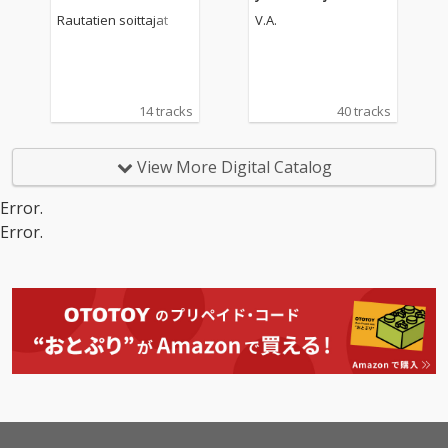
elma 31
Rautatien soittajat
V.A.
14 tracks
40 tracks
View More Digital Catalog
Error.
Error.