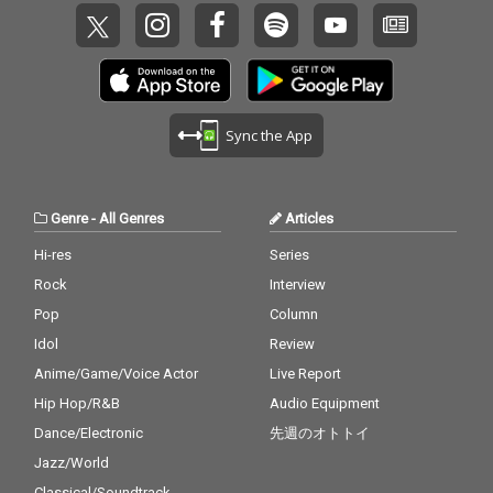
Sync the App
Genre
-
All Genres
Articles
Hi-res
Series
Rock
Interview
Pop
Column
Idol
Review
Anime/Game/Voice Actor
Live Report
Hip Hop/R&B
Audio Equipment
Dance/Electronic
先週のオトトイ
Jazz/World
Classical/Soundtrack