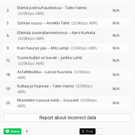
Elämä juoksuhaudoissa
--
Taito Vainio
3
N/A
(320kbps ABR)
5
Sörkän ruusu
--
Annikki Tähti
(320kbps ABR)
N/A
Elämää suomalaismetsissä
--
Aaro Kurkela
6
N/A
(320kbps ABR)
9
Kuin hauras jää
--
Ahti Lampi
(320kbps ABR)
N/A
Tuomi kukkii on kevät
--
Jarkko Lehti
12
N/A
(320kbps ABR)
Asfalttikukka
--
Lasse Kuusela
(320kbps
18
N/A
ABR)
Kultaa ja hopeaa
--
Taito Vainio
(320kbps
19
N/A
ABR)
Muistelen ruusua vielä
--
Souvarit
(320kbps
20
N/A
ABR)
Report about incorrect data
Post
-