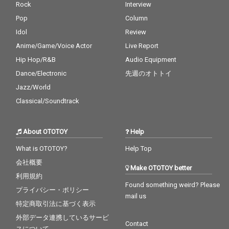
Rock
Interview
Pop
Column
Idol
Review
Anime/Game/Voice Actor
Live Report
Hip Hop/R&B
Audio Equipment
Dance/Electronic
先週のオトトイ
Jazz/World
Classical/Soundtrack
About OTOTOY
Help
What is OTOTOY?
Help Top
会社概要
Make OTOTOY better
利用規約
Found something weird? Please
プライバシー・ポリシー
mail us
特定商取引法に基づく表示
外部データ連携しているサービ
Contact
スについて