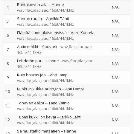
Rantakoivun alla
--
Hanne
4
N/A
wav,flac,alac,aac: 16bit/44.1kHz
Sörkän ruusu
--
Annikki Tähti
5
N/A
wav,flac,alac,aac: 16bit/44.1kHz
Elämää suomalaismetsissä
--
Aaro Kurkela
6
N/A
wav,flac,alac,aac: 16bit/44.1kHz
Autio mökki
--
Souvarit
wav,flac,alac,aac:
7
N/A
16bit/44.1kHz
Lehdetön puu
--
Hanne
wav,flac,alac,aac:
8
N/A
16bit/44.1kHz
Kuin hauras jää
--
Ahti Lampi
9
N/A
wav,flac,alac,aac: 16bit/44.1kHz
Niinkuin kukka auringon
--
Ahti Lampi
10
N/A
wav,flac,alac,aac: 16bit/44.1kHz
Tonavan aallot
--
Taito Vainio
11
N/A
wav,flac,alac,aac: 16bit/44.1kHz
Tuomi kukkii on kevät
--
Jarkko Lehti
12
N/A
wav,flac,alac,aac: 16bit/44.1kHz
Sä muistatko metsätien
--
Hanne
13
N/A