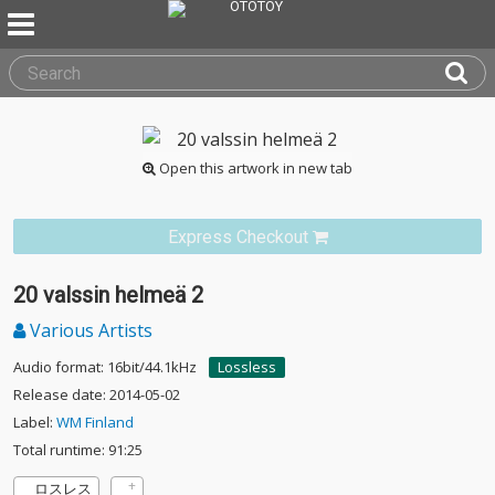
Open this artwork in new tab
Express Checkout
20 valssin helmeä 2
Various Artists
Audio format: 16bit/44.1kHz
Lossless
Release date: 2014-05-02
Label:
WM Finland
Total runtime: 91:25
ロスレス