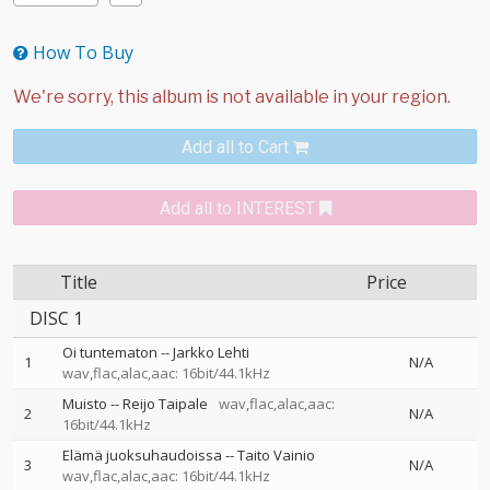
How To Buy
Add all to Cart
Add all to INTEREST
Title
Price
DISC 1
Oi tuntematon
--
Jarkko Lehti
1
N/A
wav,flac,alac,aac: 16bit/44.1kHz
Muisto
--
Reijo Taipale
wav,flac,alac,aac:
2
N/A
16bit/44.1kHz
Elämä juoksuhaudoissa
--
Taito Vainio
3
N/A
wav,flac,alac,aac: 16bit/44.1kHz