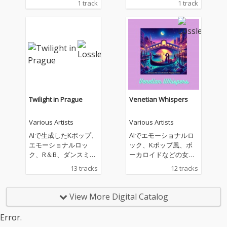
1 track
1 track
として、配信いたしま
ンルは、House、R&
す。海、大河、大空、
B、Soul、Popなどに
そこに生きる鳥や魚な
なります。
どの生き物、自然や環
境とともに生きること
の大切さに、想いを込
めて創りました。
Twilight in Prague
Venetian Whispers
Various Artists
Various Artists
AIで生成したKポップ、
AIでエモーショナルロ
エモーショナルロッ
ック、Kポップ風、ボ
ク、R＆B、ダンスミュ
ーカロイドなどの女性
ージックの曲を配信し
の曲を作成していま
13 tracks
12 tracks
ています。私の生成し
す。基本的に英語で、
た曲があなたのお気に
いろんなジャンルが好
入りの曲になることを
きなので幅広く、あな
View More Digital Catalog
願っています。
たの生活の中に溶け込
むような曲を作成して
Error.
いきたいと思います。