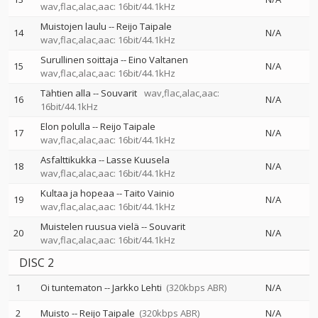
wav,flac,alac,aac: 16bit/44.1kHz
Muistojen laulu
--
Reijo Taipale
14
N/A
wav,flac,alac,aac: 16bit/44.1kHz
Surullinen soittaja
--
Eino Valtanen
15
N/A
wav,flac,alac,aac: 16bit/44.1kHz
Tähtien alla
--
Souvarit
wav,flac,alac,aac:
16
N/A
16bit/44.1kHz
Elon polulla
--
Reijo Taipale
17
N/A
wav,flac,alac,aac: 16bit/44.1kHz
Asfalttikukka
--
Lasse Kuusela
18
N/A
wav,flac,alac,aac: 16bit/44.1kHz
Kultaa ja hopeaa
--
Taito Vainio
19
N/A
wav,flac,alac,aac: 16bit/44.1kHz
Muistelen ruusua vielä
--
Souvarit
20
N/A
wav,flac,alac,aac: 16bit/44.1kHz
DISC 2
1
Oi tuntematon
--
Jarkko Lehti
(320kbps ABR)
N/A
2
Muisto
--
Reijo Taipale
(320kbps ABR)
N/A