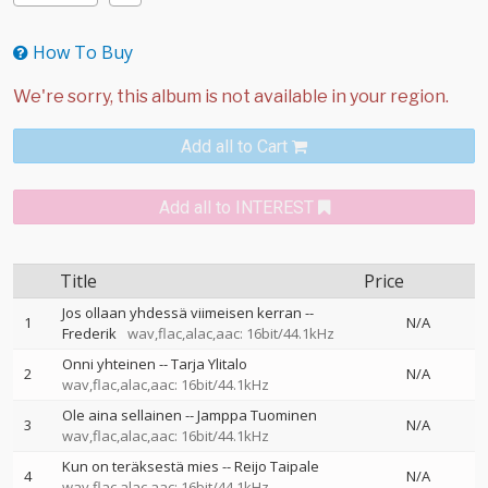
How To Buy
Add all to Cart
Add all to INTEREST
Title
Price
Jos ollaan yhdessä viimeisen kerran
--
1
N/A
Frederik
wav,flac,alac,aac: 16bit/44.1kHz
Onni yhteinen
--
Tarja Ylitalo
2
N/A
wav,flac,alac,aac: 16bit/44.1kHz
Ole aina sellainen
--
Jamppa Tuominen
3
N/A
wav,flac,alac,aac: 16bit/44.1kHz
Kun on teräksestä mies
--
Reijo Taipale
4
N/A
wav,flac,alac,aac: 16bit/44.1kHz