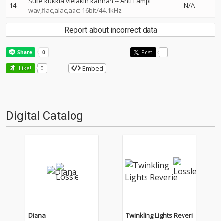
Sulle kukkia vieläkin kannan
--
Ahti Lampi
14
N/A
wav,flac,alac,aac: 16bit/44.1kHz
Report about incorrect data
Post
-
Embed
Like!
0
Digital Catalog
Diana
Twinkling Lights Reveri