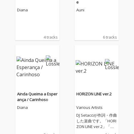
e
Diana
Auni
4 tracks
6 tracks
Ainda Queima a Esper
HORIZON LINE ver.2
ança / Carinhoso
Diana
Various Artists
DJ Setacciが作詞・作曲
した楽曲です。「HORI
ZON LINE ver.2」「水
平線の彼方へ ver.2」