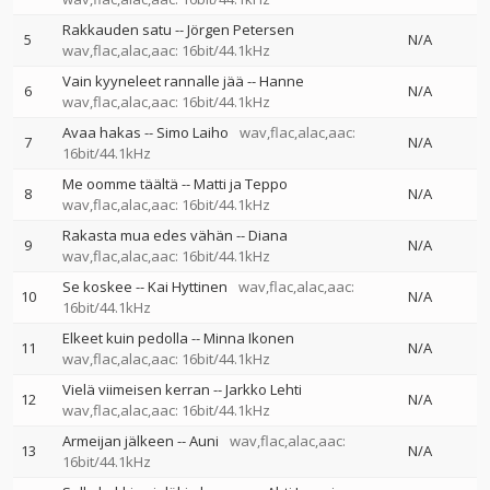
Rakkauden satu
--
Jörgen Petersen
5
N/A
wav,flac,alac,aac: 16bit/44.1kHz
Vain kyyneleet rannalle jää
--
Hanne
6
N/A
wav,flac,alac,aac: 16bit/44.1kHz
Avaa hakas
--
Simo Laiho
wav,flac,alac,aac:
7
N/A
16bit/44.1kHz
Me oomme täältä
--
Matti ja Teppo
8
N/A
wav,flac,alac,aac: 16bit/44.1kHz
Rakasta mua edes vähän
--
Diana
9
N/A
wav,flac,alac,aac: 16bit/44.1kHz
Se koskee
--
Kai Hyttinen
wav,flac,alac,aac:
10
N/A
16bit/44.1kHz
Elkeet kuin pedolla
--
Minna Ikonen
11
N/A
wav,flac,alac,aac: 16bit/44.1kHz
Vielä viimeisen kerran
--
Jarkko Lehti
12
N/A
wav,flac,alac,aac: 16bit/44.1kHz
Armeijan jälkeen
--
Auni
wav,flac,alac,aac:
13
N/A
16bit/44.1kHz