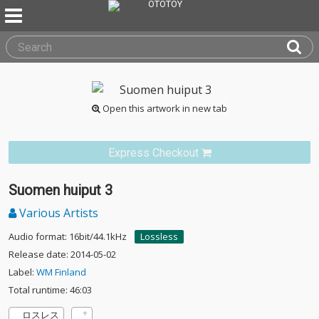
Open this artwork in new tab
Express Checkout
Suomen huiput 3
Various Artists
Audio format: 16bit/44.1kHz
Lossless
Release date: 2014-05-02
Label:
WM Finland
Total runtime: 46:03
ロスレス