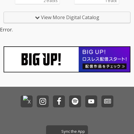
2 tracks
1 track
として、配信いたしま
す。海、大河、大空、
そこに生きる鳥や魚な
View More Digital Catalog
どの生き物、自然や環
境とともに生きること
Error.
の大切さに、想いを込
めて創りました。
Sync the App