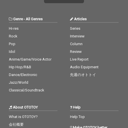
Genre
-
All Genres
Articles
Hi-res
Series
Rock
Interview
Pop
Column
Idol
Review
Anime/Game/Voice Actor
Live Report
Hip Hop/R&B
Audio Equipment
Dance/Electronic
先週のオトトイ
Jazz/World
Classical/Soundtrack
About OTOTOY
Help
What is OTOTOY?
Help Top
会社概要
Make OTOTOY better