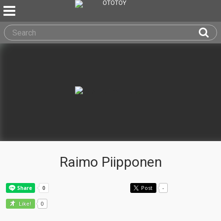
Raimo Piipponen
Post
-
0
Like!