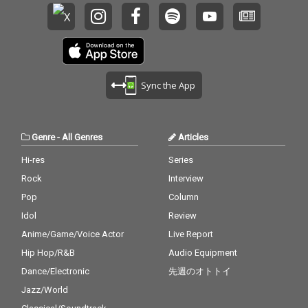
Sync the App
Genre
-
All Genres
Articles
Hi-res
Series
Rock
Interview
Pop
Column
Idol
Review
Anime/Game/Voice Actor
Live Report
Hip Hop/R&B
Audio Equipment
Dance/Electronic
先週のオトトイ
Jazz/World