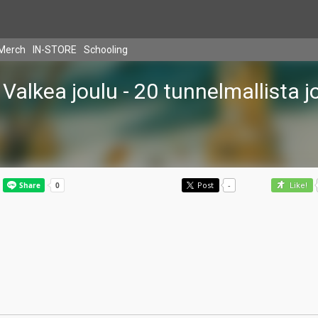
Merch
IN-STORE
Schooling
Valkea joulu - 20 tunnelmallista j
Post
-
Like!