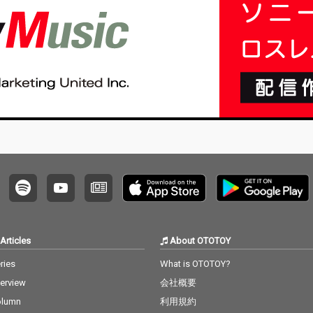
Articles
About OTOTOY
ries
What is OTOTOY?
terview
会社概要
olumn
利用規約