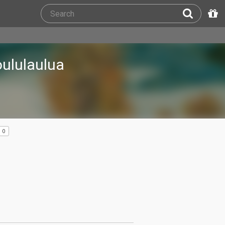
oululaulua
0