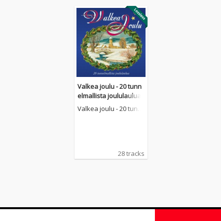
Valkea joulu - 20 tunn
elmallista joululaulua
Valkea joulu - 20 tunn
elmallista joululaulua
28 tracks