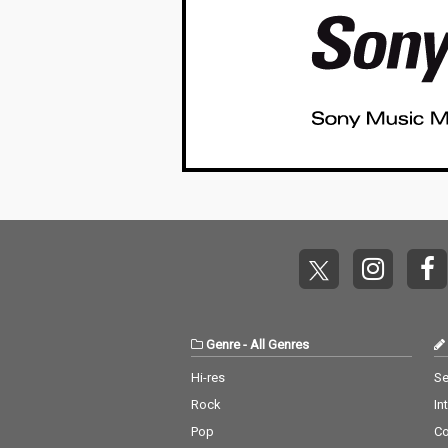
Genre
-
All Genres
Hi-res
Se
Rock
In
Pop
C