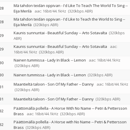
Mä tahdon teidän oppivan - I'd Like To Teach The World To Sing
--
28
Eija Merilä
aac: 16bit/44.1kHz
(320kbps ABR)
Mä tahdon teidän oppivan - I'd Like to Teach the World to Sing
--
28
Eija Merilä
(320kbps ABR)
Kaunis sunnuntai - Beautiful Sunday
--
Arto Sotavalta
(320kbps
29
ABR)
Kaunis sunnuntai - Beautiful Sunday
--
Arto Sotavalta
aac:
29
16bit/44.1kHz
(320kbps ABR)
Nainen tummissa - Lady In Black
--
Lemon
aac: 16bit/44.1kHz
30
(320kbps ABR)
30
Nainen tummissa - Lady in Black
--
Lemon
(320kbps ABR)
Maantieltä taloon - Son Of My Father
--
Danny
aac: 16bit/44.1kHz
31
(320kbps ABR)
31
Maantieltä taloon - Son Of My Father
--
Danny
(320kbps ABR)
Päättömällä pollella - A Horse With No Name
--
Petri & Pettersson
32
Brass
aac: 16bit/44.1kHz
(320kbps ABR)
Päättömällä pollella - A Horse with No Name
--
Petri & Pettersson
32
Brass
(320kbps ABR)