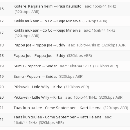
Koitere, Karjalan helmi
--
Pasi Kaunisto
aac: 16bit/44.1kHz
16
(320kbps ABR)
17
Kaikki mukaan - Co Co
--
Keijo Minerva
(320kbps ABR)
Kaikki mukaan - Co Co
--
Keijo Minerva
aac: 16bit/44.1kHz
17
(320kbps ABR)
18
Pappa Joe - Poppa Joe
--
Eddy
aac: 16bit/44.1kHz
(320kbps ABR)
18
Pappa Joe - Poppa Joe
--
Eddy
(320kbps ABR)
19
Sumu - Popcorn
--
Seidat
aac: 16bit/44.1kHz
(320kbps ABR)
19
Sumu - Popcorn
--
Seidat
(320kbps ABR)
20
Pikkuveli - Little Willy
--
Kirka
(320kbps ABR)
20
Pikkuveli - Little Willy
--
Kirka
aac: 16bit/44.1kHz
(320kbps ABR)
21
Taas kun tuulee - Come September
--
Katri Helena
(320kbps ABR)
Taas kun tuulee - Come September
--
Katri Helena
aac:
21
16bit/44.1kHz
(320kbps ABR)