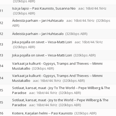
(320kbps ABR)
Isä ja lapsi
--
Pasi Kaunisto
Susanna Nio
aac: 16bit/44.1kHz
11
(320kbps ABR)
Äideistä parhain
--
Jari Huhtasalo
aac: 16bit/44.1kHz
(320kbps
12
ABR)
12
Äideistä parhain
--
Jari Huhtasalo
(320kbps ABR)
Joka pojalla on siivet
--
Vesa-Matti Loiri
aac: 16bit/44.1kHz
13
(320kbps ABR)
13
Joka pojalla on siivet
--
Vesa-Matti Loiri
(320kbps ABR)
Varkaat ja kulkurit - Gypsys, Tramps and Thieves
--
Mimmi
14
Mustakallio
(320kbps ABR)
Varkaat ja kulkurit - Gypsys, Tramps And Thieves
--
Mimmi
14
Mustakallio
aac: 16bit/44.1kHz
(320kbps ABR)
Sotilaat, kansat, maat - Joy To The World
--
Pepe Willberg & The
15
Paradise
aac: 16bit/44.1kHz
(320kbps ABR)
Sotilaat, kansat, maat - Joy to the World
--
Pepe Willberg & The
15
Paradise
aac: 16bit/44.1kHz
(320kbps ABR)
16
Koitere, Karjalan helmi
--
Pasi Kaunisto
(320kbps ABR)