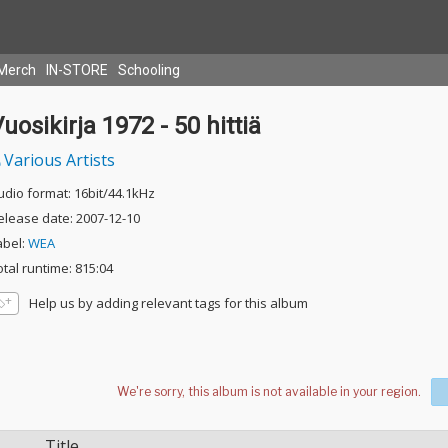
Merch
IN-STORE
Schooling
uosikirja 1972 - 50 hittiä
Various Artists
udio format: 16bit/44.1kHz
elease date: 2007-12-10
abel:
WEA
otal runtime: 815:04
Help us by adding relevant tags for this album
Title