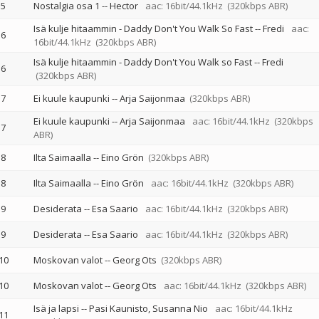
5
Nostalgia osa 1
--
Hector
aac: 16bit/44.1kHz
(320kbps ABR)
Isä kulje hitaammin - Daddy Don't You Walk So Fast
--
Fredi
aac:
6
16bit/44.1kHz
(320kbps ABR)
Isä kulje hitaammin - Daddy Don't You Walk so Fast
--
Fredi
6
(320kbps ABR)
7
Ei kuule kaupunki
--
Arja Saijonmaa
(320kbps ABR)
Ei kuule kaupunki
--
Arja Saijonmaa
aac: 16bit/44.1kHz
(320kbps
7
ABR)
8
Ilta Saimaalla
--
Eino Grön
(320kbps ABR)
8
Ilta Saimaalla
--
Eino Grön
aac: 16bit/44.1kHz
(320kbps ABR)
9
Desiderata
--
Esa Saario
aac: 16bit/44.1kHz
(320kbps ABR)
9
Desiderata
--
Esa Saario
aac: 16bit/44.1kHz
(320kbps ABR)
10
Moskovan valot
--
Georg Ots
(320kbps ABR)
10
Moskovan valot
--
Georg Ots
aac: 16bit/44.1kHz
(320kbps ABR)
Isä ja lapsi
--
Pasi Kaunisto
Susanna Nio
aac: 16bit/44.1kHz
11