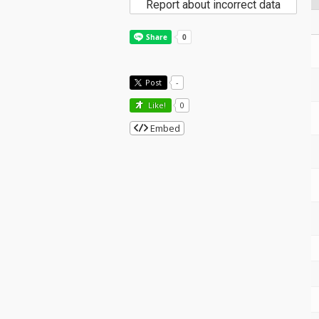
Report about incorrect data
Post
-
Like!
0
Embed