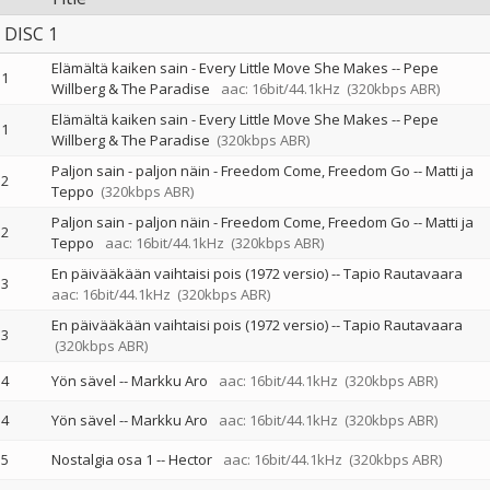
DISC 1
Elämältä kaiken sain - Every Little Move She Makes
--
Pepe
1
Willberg & The Paradise
aac: 16bit/44.1kHz
(320kbps ABR)
Elämältä kaiken sain - Every Little Move She Makes
--
Pepe
1
Willberg & The Paradise
(320kbps ABR)
Paljon sain - paljon näin - Freedom Come, Freedom Go
--
Matti ja
2
Teppo
(320kbps ABR)
Paljon sain - paljon näin - Freedom Come, Freedom Go
--
Matti ja
2
Teppo
aac: 16bit/44.1kHz
(320kbps ABR)
En päivääkään vaihtaisi pois (1972 versio)
--
Tapio Rautavaara
3
aac: 16bit/44.1kHz
(320kbps ABR)
En päivääkään vaihtaisi pois (1972 versio)
--
Tapio Rautavaara
3
(320kbps ABR)
4
Yön sävel
--
Markku Aro
aac: 16bit/44.1kHz
(320kbps ABR)
4
Yön sävel
--
Markku Aro
aac: 16bit/44.1kHz
(320kbps ABR)
5
Nostalgia osa 1
--
Hector
aac: 16bit/44.1kHz
(320kbps ABR)