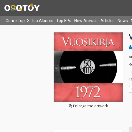
Genre Top
Top Albums
Top EPs
New Arrivals
Articles
News
V
A
R
L
T
Enlarge the artwork