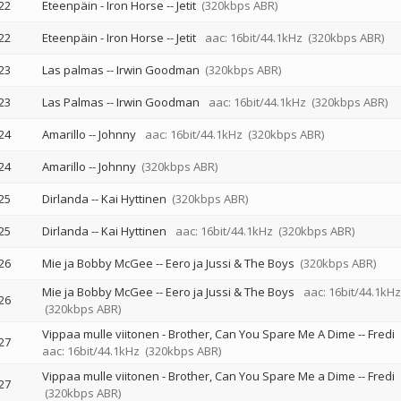
22
Eteenpäin - Iron Horse
--
Jetit
(320kbps ABR)
22
Eteenpäin - Iron Horse
--
Jetit
aac: 16bit/44.1kHz
(320kbps ABR)
23
Las palmas
--
Irwin Goodman
(320kbps ABR)
23
Las Palmas
--
Irwin Goodman
aac: 16bit/44.1kHz
(320kbps ABR)
24
Amarillo
--
Johnny
aac: 16bit/44.1kHz
(320kbps ABR)
24
Amarillo
--
Johnny
(320kbps ABR)
25
Dirlanda
--
Kai Hyttinen
(320kbps ABR)
25
Dirlanda
--
Kai Hyttinen
aac: 16bit/44.1kHz
(320kbps ABR)
26
Mie ja Bobby McGee
--
Eero ja Jussi & The Boys
(320kbps ABR)
Mie ja Bobby McGee
--
Eero ja Jussi & The Boys
aac: 16bit/44.1kHz
26
(320kbps ABR)
Vippaa mulle viitonen - Brother, Can You Spare Me A Dime
--
Fredi
27
aac: 16bit/44.1kHz
(320kbps ABR)
Vippaa mulle viitonen - Brother, Can You Spare Me a Dime
--
Fredi
27
(320kbps ABR)