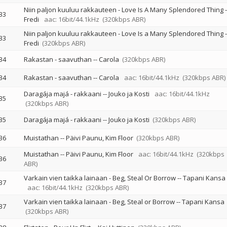
Niin paljon kuuluu rakkauteen - Love Is A Many Splendored Thing
-
33
Fredi
aac: 16bit/44.1kHz
(320kbps ABR)
Niin paljon kuuluu rakkauteen - Love Is a Many Splendored Thing
-
33
Fredi
(320kbps ABR)
34
Rakastan - saavuthan
--
Carola
(320kbps ABR)
34
Rakastan - saavuthan
--
Carola
aac: 16bit/44.1kHz
(320kbps ABR)
Daragája majá - rakkaani
--
Jouko ja Kosti
aac: 16bit/44.1kHz
35
(320kbps ABR)
35
Daragája majá - rakkaani
--
Jouko ja Kosti
(320kbps ABR)
36
Muistathan
--
Päivi Paunu
Kim Floor
(320kbps ABR)
Muistathan
--
Päivi Paunu
Kim Floor
aac: 16bit/44.1kHz
(320kbps
36
ABR)
Varkain vien taikka lainaan - Beg, Steal Or Borrow
--
Tapani Kansa
37
aac: 16bit/44.1kHz
(320kbps ABR)
Varkain vien taikka lainaan - Beg, Steal or Borrow
--
Tapani Kansa
37
(320kbps ABR)