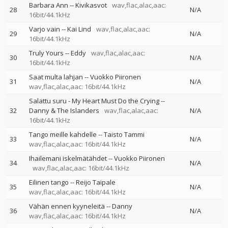
Barbara Ann
--
Kivikasvot
wav,flac,alac,aac:
28
N/A
16bit/44.1kHz
Varjo vain
--
Kai Lind
wav,flac,alac,aac:
29
N/A
16bit/44.1kHz
Truly Yours
--
Eddy
wav,flac,alac,aac:
30
N/A
16bit/44.1kHz
Saat multa lahjan
--
Vuokko Piironen
31
N/A
wav,flac,alac,aac: 16bit/44.1kHz
Salattu suru - My Heart Must Do the Crying
--
32
Danny & The Islanders
wav,flac,alac,aac:
N/A
16bit/44.1kHz
Tango meille kahdelle
--
Taisto Tammi
33
N/A
wav,flac,alac,aac: 16bit/44.1kHz
Ihailemani iskelmätähdet
--
Vuokko Piironen
34
N/A
wav,flac,alac,aac: 16bit/44.1kHz
Eilinen tango
--
Reijo Taipale
35
N/A
wav,flac,alac,aac: 16bit/44.1kHz
Vähän ennen kyyneleitä
--
Danny
36
N/A
wav,flac,alac,aac: 16bit/44.1kHz