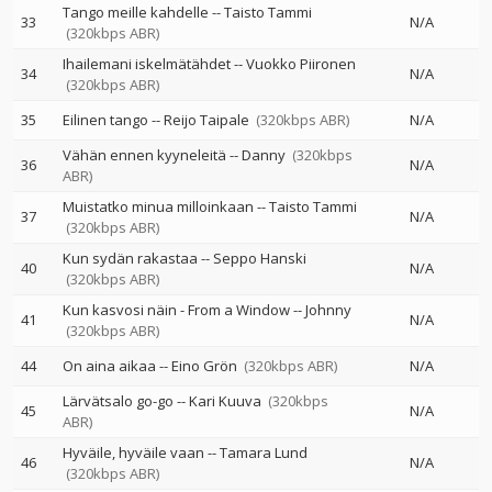
Tango meille kahdelle
--
Taisto Tammi
33
N/A
(320kbps ABR)
Ihailemani iskelmätähdet
--
Vuokko Piironen
34
N/A
(320kbps ABR)
35
Eilinen tango
--
Reijo Taipale
(320kbps ABR)
N/A
Vähän ennen kyyneleitä
--
Danny
(320kbps
36
N/A
ABR)
Muistatko minua milloinkaan
--
Taisto Tammi
37
N/A
(320kbps ABR)
Kun sydän rakastaa
--
Seppo Hanski
40
N/A
(320kbps ABR)
Kun kasvosi näin - From a Window
--
Johnny
41
N/A
(320kbps ABR)
44
On aina aikaa
--
Eino Grön
(320kbps ABR)
N/A
Lärvätsalo go-go
--
Kari Kuuva
(320kbps
45
N/A
ABR)
Hyväile, hyväile vaan
--
Tamara Lund
46
N/A
(320kbps ABR)