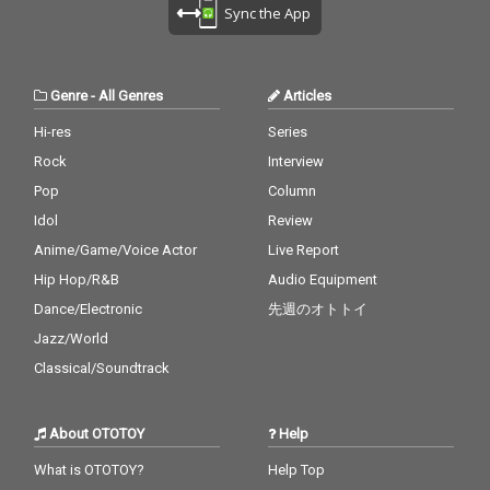
Sync the App
Genre
-
All Genres
Articles
Hi-res
Series
Rock
Interview
Pop
Column
Idol
Review
Anime/Game/Voice Actor
Live Report
Hip Hop/R&B
Audio Equipment
Dance/Electronic
先週のオトトイ
Jazz/World
Classical/Soundtrack
About OTOTOY
Help
What is OTOTOY?
Help Top