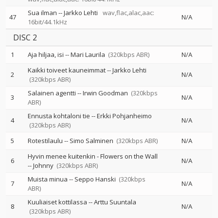
Sua ilman
--
Jarkko Lehti
wav,flac,alac,aac:
47
N/A
16bit/44.1kHz
DISC 2
1
Aja hiljaa, isi
--
Mari Laurila
(320kbps ABR)
N/A
Kaikki toiveet kauneimmat
--
Jarkko Lehti
2
N/A
(320kbps ABR)
Salainen agentti
--
Irwin Goodman
(320kbps
3
N/A
ABR)
Ennusta kohtaloni tie
--
Erkki Pohjanheimo
4
N/A
(320kbps ABR)
5
Rotestilaulu
--
Simo Salminen
(320kbps ABR)
N/A
Hyvin menee kuitenkin - Flowers on the Wall
6
N/A
--
Johnny
(320kbps ABR)
Muista minua
--
Seppo Hanski
(320kbps
7
N/A
ABR)
Kuuliaiset kottilassa
--
Arttu Suuntala
8
N/A
(320kbps ABR)