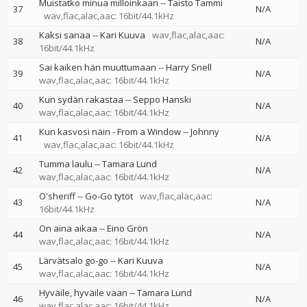
Muistatko minua milloinkaan
--
Taisto Tammi
37
N/A
wav,flac,alac,aac: 16bit/44.1kHz
Kaksi sanaa
--
Kari Kuuva
wav,flac,alac,aac:
38
N/A
16bit/44.1kHz
Sai kaiken hän muuttumaan
--
Harry Snell
39
N/A
wav,flac,alac,aac: 16bit/44.1kHz
Kun sydän rakastaa
--
Seppo Hanski
40
N/A
wav,flac,alac,aac: 16bit/44.1kHz
Kun kasvosi näin - From a Window
--
Johnny
41
N/A
wav,flac,alac,aac: 16bit/44.1kHz
Tumma laulu
--
Tamara Lund
42
N/A
wav,flac,alac,aac: 16bit/44.1kHz
O'sheriff
--
Go-Go tytöt
wav,flac,alac,aac:
43
N/A
16bit/44.1kHz
On aina aikaa
--
Eino Grön
44
N/A
wav,flac,alac,aac: 16bit/44.1kHz
Lärvätsalo go-go
--
Kari Kuuva
45
N/A
wav,flac,alac,aac: 16bit/44.1kHz
Hyväile, hyväile vaan
--
Tamara Lund
46
N/A
wav,flac,alac,aac: 16bit/44.1kHz