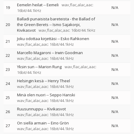
Eemelin heilat
--
Eemeli
wav,flac,alac,aac:
19
N/A
16bit/44.1kHz
Balladi punaisista bareteista - the Ballad of
20
the Green Berets
--
Ismo Sajakorpi
N/A
Kivikasvot
wav,flac,alac,aac: 16bit/44.1kHz
Joku odottaa kirjettäsi
--
Esko Rahkonen
21
N/A
wav,flac,alac,aac: 16bit/44.1kHz
Marcello Magaroni
--
Irwin Goodman
22
N/A
wav,flac,alac,aac: 16bit/44.1kHz
Yksin sun
--
Marion Rung
wav,flac,alac,aac:
23
N/A
16bit/44.1kHz
Helsingin kesä
--
Henry Theel
24
N/A
wav,flac,alac,aac: 16bit/44.1kHz
Minä olen nuori
--
Seppo Hanski
25
N/A
wav,flac,alac,aac: 16bit/44.1kHz
Ruusunnuppu
--
Kivikasvot
26
N/A
wav,flac,alac,aac: 16bit/44.1kHz
On siellä armain
--
Eino Grön
27
N/A
wav,flac,alac,aac: 16bit/44.1kHz