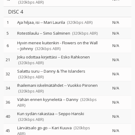
(320kbps ABR)
DISC 4
1
Aja hiljaa, isi
--
Mari Laurila
(320kbps ABR)
N/A
5
Rotestilaulu
--
Simo Salminen
(320kbps ABR)
N/A
Hyvin menee kuitenkin - Flowers on the Wall
6
N/A
--
Johnny
(320kbps ABR)
Joku odottaa kirjettäsi
--
Esko Rahkonen
21
N/A
(320kbps ABR)
Salattu suru
--
Danny & The Islanders
32
N/A
(320kbps ABR)
Ihailemani iskelmätähdet
--
Vuokko Piironen
34
N/A
(320kbps ABR)
Vähän ennen kyyneleitä
--
Danny
(320kbps
36
N/A
ABR)
Kun sydän rakastaa
--
Seppo Hanski
40
N/A
(320kbps ABR)
Lärvätsalo go-go
--
Kari Kuuva
(320kbps
45
N/A
ABR)