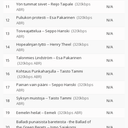
Yön tummat siivet
--
Reijo Taipale
(320kbps
11
N/A
ABR)
Puliukon protesti
--
Esa Pakarinen
(320kbps
12
N/A
ABR)
Toiveajattelua
--
Seppo Hanski
(320kbps
13
N/A
ABR)
Hopealinjan tyttö
--
Henry Theel
(320kbps
14
N/A
ABR)
Talonmies Lindström
--
Esa Pakarinen
15
N/A
(320kbps ABR)
Kohtaus Punkaharjulla
--
Taisto Tammi
16
N/A
(320kbps ABR)
Painan vain pääni
--
Seppo Hanski
(320kbps
17
N/A
ABR)
Syksyn muistoja
--
Taisto Tammi
(320kbps
18
N/A
ABR)
19
Eemelin heilat
--
Eemeli
(320kbps ABR)
N/A
Balladi punaisista bareteista - the Ballad of
20
the Green Berets
--
Ismo Sajakorpi
N/A