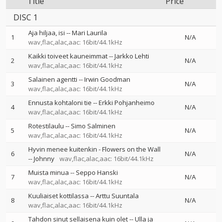
Title
Price
DISC 1
Aja hiljaa, isi
--
Mari Laurila
1
N/A
wav,flac,alac,aac: 16bit/44.1kHz
Kaikki toiveet kauneimmat
--
Jarkko Lehti
2
N/A
wav,flac,alac,aac: 16bit/44.1kHz
Salainen agentti
--
Irwin Goodman
3
N/A
wav,flac,alac,aac: 16bit/44.1kHz
Ennusta kohtaloni tie
--
Erkki Pohjanheimo
4
N/A
wav,flac,alac,aac: 16bit/44.1kHz
Rotestilaulu
--
Simo Salminen
5
N/A
wav,flac,alac,aac: 16bit/44.1kHz
Hyvin menee kuitenkin - Flowers on the Wall
6
N/A
--
Johnny
wav,flac,alac,aac: 16bit/44.1kHz
Muista minua
--
Seppo Hanski
7
N/A
wav,flac,alac,aac: 16bit/44.1kHz
Kuuliaiset kottilassa
--
Arttu Suuntala
8
N/A
wav,flac,alac,aac: 16bit/44.1kHz
Tahdon sinut sellaisena kuin olet
--
Ulla ja