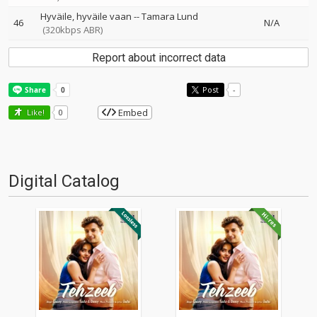
Hyväile, hyväile vaan
--
Tamara Lund
46
N/A
(320kbps ABR)
Report about incorrect data
Post
-
Embed
Like!
0
Digital Catalog