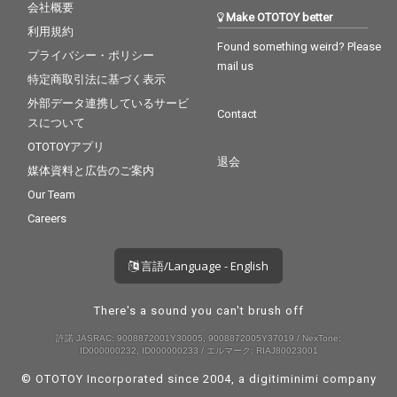
会社概要
Make OTOTOY better
利用規約
Found something weird? Please
プライバシー・ポリシー
mail us
特定商取引法に基づく表示
外部データ連携しているサービ
Contact
スについて
OTOTOYアプリ
退会
媒体資料と広告のご案内
Our Team
Careers
言語/Language - English
There's a sound you can't brush off
許諾 JASRAC: 9008872001Y30005, 9008872005Y37019 / NexTone:
ID000000232, ID000000233 / エルマーク: RIAJ80023001
© OTOTOY Incorporated since 2004, a
digitiminimi
company