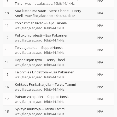
9
N/A
Tiina
wav,flac,alac,aac: 16bit/44.1kHz
Sua kiittää mä saan - Merci Cherie
--
Harry
10
N/A
Snell
wav,flac,alac,aac: 16bit/44.1kHz
Yön tummat siivet
--
Reijo Taipale
11
N/A
wav,flac,alac,aac: 16bit/44.1kHz
Puliukon protesti
--
Esa Pakarinen
12
N/A
wav,flac,alac,aac: 16bit/44.1kHz
Toiveajattelua
--
Seppo Hanski
13
N/A
wav,flac,alac,aac: 16bit/44.1kHz
Hopealinjan tyttö
--
Henry Theel
14
N/A
wav,flac,alac,aac: 16bit/44.1kHz
Talonmies Lindström
--
Esa Pakarinen
15
N/A
wav,flac,alac,aac: 16bit/44.1kHz
Kohtaus Punkaharjulla
--
Taisto Tammi
16
N/A
wav,flac,alac,aac: 16bit/44.1kHz
Painan vain pääni
--
Seppo Hanski
17
N/A
wav,flac,alac,aac: 16bit/44.1kHz
Syksyn muistoja
--
Taisto Tammi
18
N/A
wav,flac,alac,aac: 16bit/44.1kHz