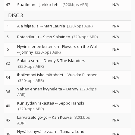
47
Sua ilman
--
Jarkko Lehti
(320kbps ABR)
N/A
DISC 3
1
Aja hiljaa, isi
--
Mari Laurila
(320kbps ABR)
N/A
5
Rotestilaulu
--
Simo Salminen
(320kbps ABR)
N/A
Hyvin menee kuitenkin - Flowers on the Wall
6
N/A
--
Johnny
(320kbps ABR)
Salattu suru
--
Danny & The Islanders
32
N/A
(320kbps ABR)
Ihailemani iskelmätähdet
--
Vuokko Piironen
34
N/A
(320kbps ABR)
Vähän ennen kyyneleitä
--
Danny
(320kbps
36
N/A
ABR)
Kun sydän rakastaa
--
Seppo Hanski
40
N/A
(320kbps ABR)
Lärvätsalo go-go
--
Kari Kuuva
(320kbps
45
N/A
ABR)
Hyväile, hyväile vaan
--
Tamara Lund
46
N/A