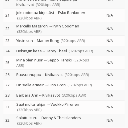
Kivikasvot
(320kbps ABR)
Joku odottaa kirjettäsi
--
Esko Rahkonen
21
N/A
(320kbps ABR)
Marcello Magaroni
--
Irwin Goodman
22
N/A
(320kbps ABR)
23
Yksin sun
--
Marion Rung
(320kbps ABR)
N/A
24
Helsingin kesä
--
Henry Theel
(320kbps ABR)
N/A
Minä olen nuori
--
Seppo Hanski
(320kbps
25
N/A
ABR)
26
Ruusunnuppu
--
Kivikasvot
(320kbps ABR)
N/A
27
On siellä armain
--
Eino Grön
(320kbps ABR)
N/A
28
Barbara Ann
--
Kivikasvot
(320kbps ABR)
N/A
Saat multa lahjan
--
Vuokko Piironen
31
N/A
(320kbps ABR)
Salattu suru
--
Danny & The Islanders
32
N/A
(320kbps ABR)