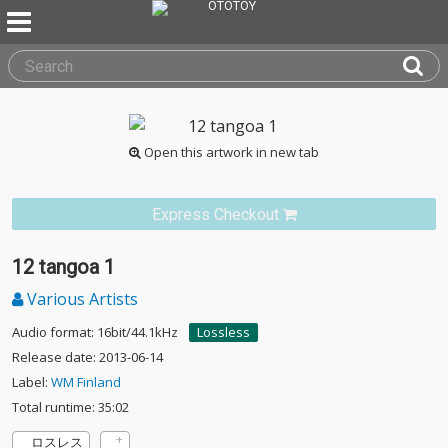
Open this artwork in new tab
Express Checkout
12 tangoa 1
Various Artists
Audio format: 16bit/44.1kHz
Lossless
Release date: 2013-06-14
Label:
WM Finland
Total runtime: 35:02
ロスレス