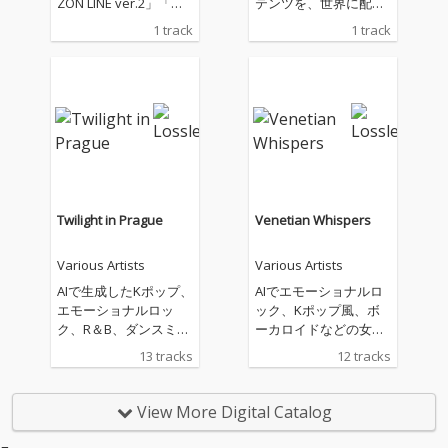
ZON LINE ver.2」「水
テンツを、世界に配信
平線の彼方へ ver.2」
しています。主なジャ
1 track
1 track
として、配信いたしま
ンルは、House、R&
す。海、大河、大空、
B、Soul、Popなどに
そこに生きる鳥や魚な
なります。
どの生き物、自然や環
境とともに生きること
の大切さに、想いを込
めて創りました。
Twilight in Prague
Venetian Whispers
Various Artists
Various Artists
AIで生成したKポップ、
AIでエモーショナルロ
エモーショナルロッ
ック、Kポップ風、ボ
ク、R＆B、ダンスミュ
ーカロイドなどの女性
ージックの曲を配信し
の曲を作成していま
13 tracks
12 tracks
ています。私の生成し
す。基本的に英語で、
た曲があなたのお気に
いろんなジャンルが好
入りの曲になることを
きなので幅広く、あな
View More Digital Catalog
願っています。
たの生活の中に溶け込
むような曲を作成して