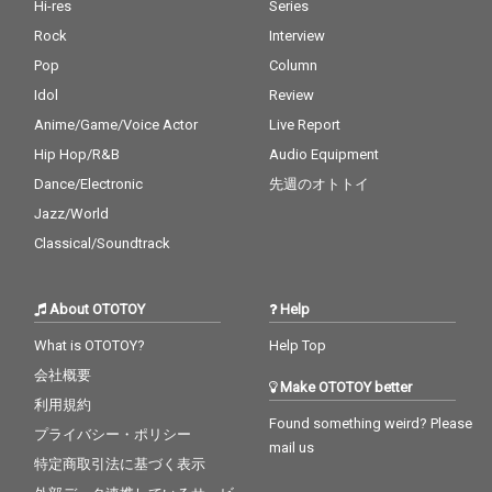
Hi-res
Series
Rock
Interview
Pop
Column
Idol
Review
Anime/Game/Voice Actor
Live Report
Hip Hop/R&B
Audio Equipment
Dance/Electronic
先週のオトトイ
Jazz/World
Classical/Soundtrack
About OTOTOY
Help
What is OTOTOY?
Help Top
会社概要
Make OTOTOY better
利用規約
Found something weird? Please
プライバシー・ポリシー
mail us
特定商取引法に基づく表示