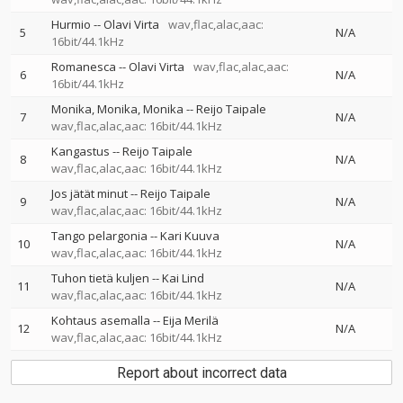
Hurmio
--
Olavi Virta
wav,flac,alac,aac:
5
N/A
16bit/44.1kHz
Romanesca
--
Olavi Virta
wav,flac,alac,aac:
6
N/A
16bit/44.1kHz
Monika, Monika, Monika
--
Reijo Taipale
7
N/A
wav,flac,alac,aac: 16bit/44.1kHz
Kangastus
--
Reijo Taipale
8
N/A
wav,flac,alac,aac: 16bit/44.1kHz
Jos jätät minut
--
Reijo Taipale
9
N/A
wav,flac,alac,aac: 16bit/44.1kHz
Tango pelargonia
--
Kari Kuuva
10
N/A
wav,flac,alac,aac: 16bit/44.1kHz
Tuhon tietä kuljen
--
Kai Lind
11
N/A
wav,flac,alac,aac: 16bit/44.1kHz
Kohtaus asemalla
--
Eija Merilä
12
N/A
wav,flac,alac,aac: 16bit/44.1kHz
Report about incorrect data