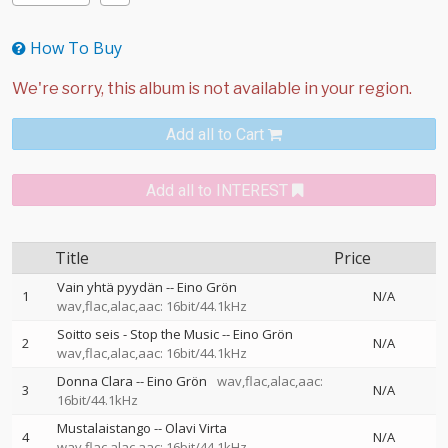
How To Buy
Add all to Cart
Add all to INTEREST
Title
Price
Vain yhtä pyydän
--
Eino Grön
1
N/A
wav,flac,alac,aac: 16bit/44.1kHz
Soitto seis - Stop the Music
--
Eino Grön
2
N/A
wav,flac,alac,aac: 16bit/44.1kHz
Donna Clara
--
Eino Grön
wav,flac,alac,aac:
3
N/A
16bit/44.1kHz
Mustalaistango
--
Olavi Virta
4
N/A
wav,flac,alac,aac: 16bit/44.1kHz