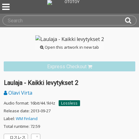
Open this artwork in new tab
Express Checkout
Laulaja - Kaikki levytykset 2
Olavi Virta
Audio format: 16bit/44.1kHz
Lossless
Release date: 2013-09-27
Label:
WM Finland
Total runtime: 72:59
ロスレス