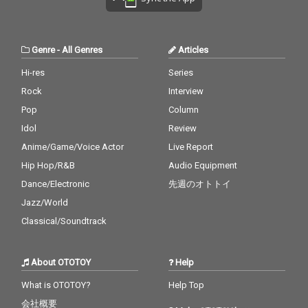
Genre
-
All Genres
Articles
Hi-res
Series
Rock
Interview
Pop
Column
Idol
Review
Anime/Game/Voice Actor
Live Report
Hip Hop/R&B
Audio Equipment
Dance/Electronic
先週のオトトイ
Jazz/World
Classical/Soundtrack
About OTOTOY
Help
What is OTOTOY?
Help Top
会社概要