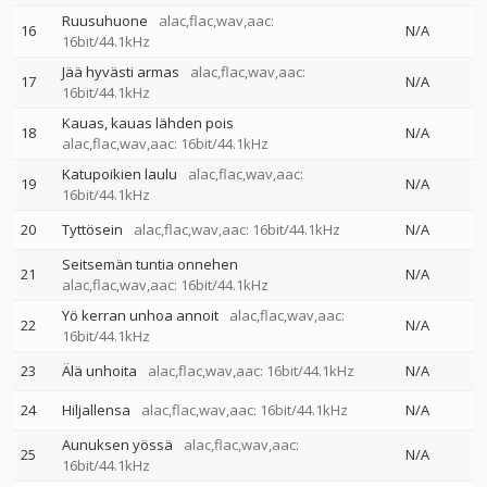
Ruusuhuone
alac,flac,wav,aac:
16
N/A
16bit/44.1kHz
Jää hyvästi armas
alac,flac,wav,aac:
17
N/A
16bit/44.1kHz
Kauas, kauas lähden pois
18
N/A
alac,flac,wav,aac: 16bit/44.1kHz
Katupoikien laulu
alac,flac,wav,aac:
19
N/A
16bit/44.1kHz
20
Tyttösein
alac,flac,wav,aac: 16bit/44.1kHz
N/A
Seitsemän tuntia onnehen
21
N/A
alac,flac,wav,aac: 16bit/44.1kHz
Yö kerran unhoa annoit
alac,flac,wav,aac:
22
N/A
16bit/44.1kHz
23
Älä unhoita
alac,flac,wav,aac: 16bit/44.1kHz
N/A
24
Hiljallensa
alac,flac,wav,aac: 16bit/44.1kHz
N/A
Aunuksen yössä
alac,flac,wav,aac:
25
N/A
16bit/44.1kHz