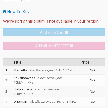
How To Buy
Add all to Cart
Add all to INTEREST
Title
Price
1
Margetta
alac,flac,wav,aac: 16bit/44.1kHz
N/A
Keväthaaveita
alac,flac,wav,aac:
2
N/A
16bit/44.1kHz
Etelän maille
alac,flac,wav,aac:
3
N/A
16bit/44.1kHz
4
Unelmani
alac,flac,wav,aac: 16bit/44.1kHz
N/A