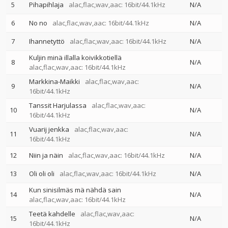
5
Pihapihlaja
alac,flac,wav,aac: 16bit/44.1kHz
N/A
6
No no
alac,flac,wav,aac: 16bit/44.1kHz
N/A
7
Ihannetyttö
alac,flac,wav,aac: 16bit/44.1kHz
N/A
Kuljin minä illalla koivikkotiellä
8
N/A
alac,flac,wav,aac: 16bit/44.1kHz
Markkina-Maikki
alac,flac,wav,aac:
9
N/A
16bit/44.1kHz
Tanssit Harjulassa
alac,flac,wav,aac:
10
N/A
16bit/44.1kHz
Vuarij jenkka
alac,flac,wav,aac:
11
N/A
16bit/44.1kHz
12
Niin ja näin
alac,flac,wav,aac: 16bit/44.1kHz
N/A
13
Oli oli oli
alac,flac,wav,aac: 16bit/44.1kHz
N/A
Kun sinisilmäs mä nähdä sain
14
N/A
alac,flac,wav,aac: 16bit/44.1kHz
Teetä kahdelle
alac,flac,wav,aac:
15
N/A
16bit/44.1kHz