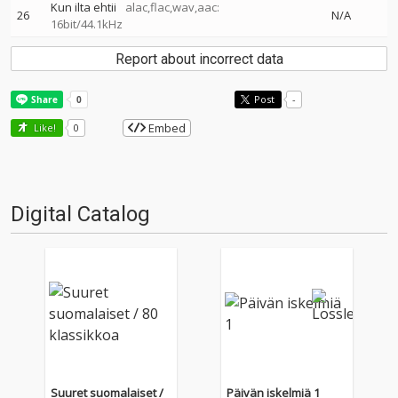
Kun ilta ehtii
alac,flac,wav,aac:
26
N/A
16bit/44.1kHz
Report about incorrect data
Post
-
Embed
Like!
0
Digital Catalog
Suuret suomalaiset /
Päivän iskelmiä 1