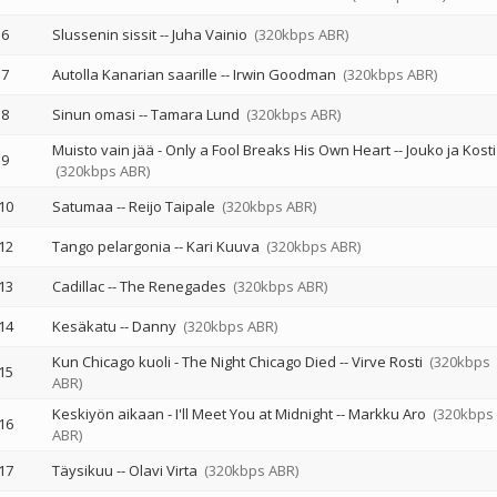
6
Slussenin sissit
--
Juha Vainio
(320kbps ABR)
7
Autolla Kanarian saarille
--
Irwin Goodman
(320kbps ABR)
8
Sinun omasi
--
Tamara Lund
(320kbps ABR)
Muisto vain jää - Only a Fool Breaks His Own Heart
--
Jouko ja Kosti
9
(320kbps ABR)
10
Satumaa
--
Reijo Taipale
(320kbps ABR)
12
Tango pelargonia
--
Kari Kuuva
(320kbps ABR)
13
Cadillac
--
The Renegades
(320kbps ABR)
14
Kesäkatu
--
Danny
(320kbps ABR)
Kun Chicago kuoli - The Night Chicago Died
--
Virve Rosti
(320kbps
15
ABR)
Keskiyön aikaan - I'll Meet You at Midnight
--
Markku Aro
(320kbps
16
ABR)
17
Täysikuu
--
Olavi Virta
(320kbps ABR)