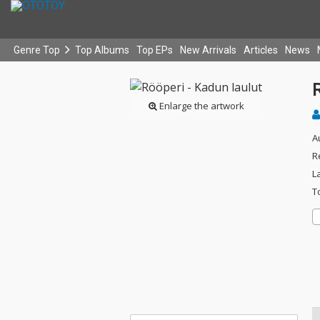
Genre Top
Top Albums
Top EPs
New Arrivals
Articles
News
R
Enlarge the artwork
A
R
L
T