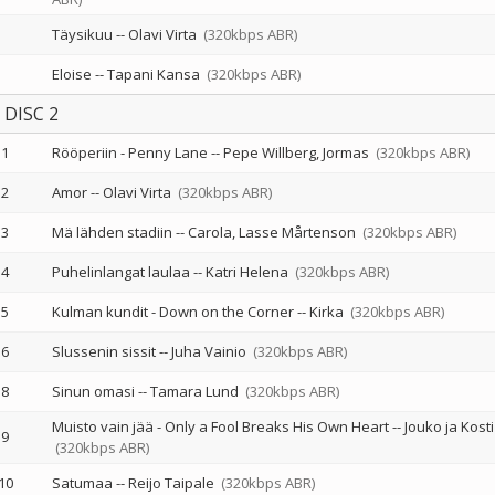
Täysikuu
--
Olavi Virta
(320kbps ABR)
Eloise
--
Tapani Kansa
(320kbps ABR)
DISC 2
1
Rööperiin - Penny Lane
--
Pepe Willberg
Jormas
(320kbps ABR)
2
Amor
--
Olavi Virta
(320kbps ABR)
3
Mä lähden stadiin
--
Carola
Lasse Mårtenson
(320kbps ABR)
4
Puhelinlangat laulaa
--
Katri Helena
(320kbps ABR)
5
Kulman kundit - Down on the Corner
--
Kirka
(320kbps ABR)
6
Slussenin sissit
--
Juha Vainio
(320kbps ABR)
8
Sinun omasi
--
Tamara Lund
(320kbps ABR)
Muisto vain jää - Only a Fool Breaks His Own Heart
--
Jouko ja Kosti
9
(320kbps ABR)
10
Satumaa
--
Reijo Taipale
(320kbps ABR)