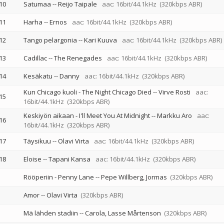
10
Satumaa
--
Reijo Taipale
aac: 16bit/44.1kHz
(320kbps ABR)
11
Harha
--
Ernos
aac: 16bit/44.1kHz
(320kbps ABR)
12
Tango pelargonia
--
Kari Kuuva
aac: 16bit/44.1kHz
(320kbps ABR)
13
Cadillac
--
The Renegades
aac: 16bit/44.1kHz
(320kbps ABR)
14
Kesäkatu
--
Danny
aac: 16bit/44.1kHz
(320kbps ABR)
Kun Chicago kuoli - The Night Chicago Died
--
Virve Rosti
aac:
15
16bit/44.1kHz
(320kbps ABR)
Keskiyön aikaan - I'll Meet You At Midnight
--
Markku Aro
aac:
16
16bit/44.1kHz
(320kbps ABR)
17
Täysikuu
--
Olavi Virta
aac: 16bit/44.1kHz
(320kbps ABR)
18
Eloise
--
Tapani Kansa
aac: 16bit/44.1kHz
(320kbps ABR)
Rööperiin - Penny Lane
--
Pepe Willberg
Jormas
(320kbps ABR)
Amor
--
Olavi Virta
(320kbps ABR)
Mä lähden stadiin
--
Carola
Lasse Mårtenson
(320kbps ABR)