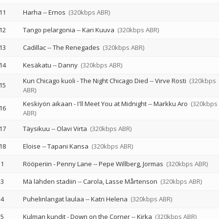
11
Harha
--
Ernos
(320kbps ABR)
12
Tango pelargonia
--
Kari Kuuva
(320kbps ABR)
13
Cadillac
--
The Renegades
(320kbps ABR)
14
Kesäkatu
--
Danny
(320kbps ABR)
Kun Chicago kuoli - The Night Chicago Died
--
Virve Rosti
(320kbps
15
ABR)
Keskiyön aikaan - I'll Meet You at Midnight
--
Markku Aro
(320kbps
16
ABR)
17
Täysikuu
--
Olavi Virta
(320kbps ABR)
18
Eloise
--
Tapani Kansa
(320kbps ABR)
1
Rööperiin - Penny Lane
--
Pepe Willberg
Jormas
(320kbps ABR)
3
Mä lähden stadiin
--
Carola
Lasse Mårtenson
(320kbps ABR)
4
Puhelinlangat laulaa
--
Katri Helena
(320kbps ABR)
5
Kulman kundit - Down on the Corner
--
Kirka
(320kbps ABR)