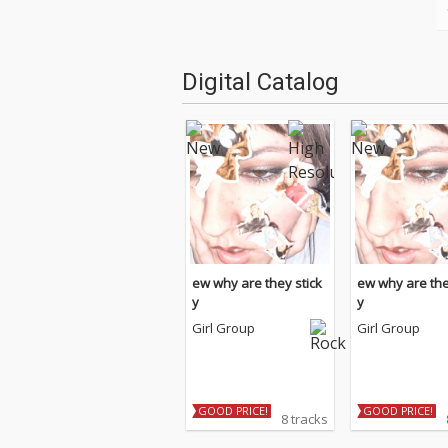
Digital Catalog
ew why are they stick
ew why are the
y
y
Girl Group
Girl Group
GOOD PRICE!
GOOD PRICE!
8 tracks