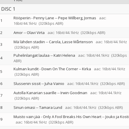
DISC 1
Rööperiin - Penny Lane
--
Pepe Willberg
Jormas
aac:
1
16bit/44.1kHz
(320kbps ABR)
2
Amor
--
Olavi Virta
aac: 16bit/44.1kHz
(320kbps ABR)
Mä lähden stadiin
--
Carola
Lasse Mårtenson
aac: 16bit/44.1kHz
3
(320kbps ABR)
Puhelinlangat laulaa
--
Katri Helena
aac: 16bit/44.1kHz
(320kbps
4
ABR)
Kulman kundit - Down On The Corner
--
Kirka
aac: 16bit/44.1kHz
5
(320kbps ABR)
6
Slussenin sissit
--
Juha Vainio
aac: 16bit/44.1kHz
(320kbps ABR)
Autolla Kanarian saarille
--
Irwin Goodman
aac: 16bit/44.1kHz
7
(320kbps ABR)
8
Sinun omasi
--
Tamara Lund
aac: 16bit/44.1kHz
(320kbps ABR)
Muisto vain jää - Only A Fool Breaks His Own Heart
--
Jouko ja Kosti
9
aac: 16bit/44.1kHz
(320kbps ABR)