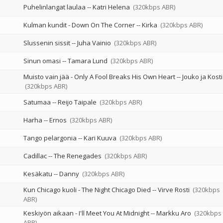
Puhelinlangat laulaa
--
Katri Helena
(320kbps ABR)
Kulman kundit - Down On The Corner
--
Kirka
(320kbps ABR)
Slussenin sissit
--
Juha Vainio
(320kbps ABR)
Sinun omasi
--
Tamara Lund
(320kbps ABR)
Muisto vain jää - Only A Fool Breaks His Own Heart
--
Jouko ja Kosti
(320kbps ABR)
Satumaa
--
Reijo Taipale
(320kbps ABR)
Harha
--
Ernos
(320kbps ABR)
Tango pelargonia
--
Kari Kuuva
(320kbps ABR)
Cadillac
--
The Renegades
(320kbps ABR)
Kesäkatu
--
Danny
(320kbps ABR)
Kun Chicago kuoli - The Night Chicago Died
--
Virve Rosti
(320kbps
ABR)
Keskiyön aikaan - I'll Meet You At Midnight
--
Markku Aro
(320kbps
ABR)