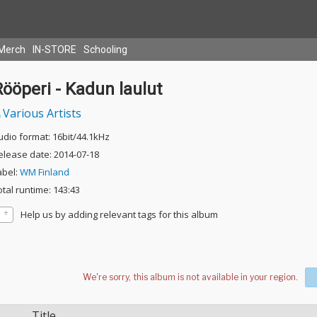
Merch
IN-STORE
Schooling
ööperi - Kadun laulut
Various Artists
udio format: 16bit/44.1kHz
elease date: 2014-07-18
abel:
WM Finland
otal runtime: 143:43
Help us by adding relevant tags for this album
Title