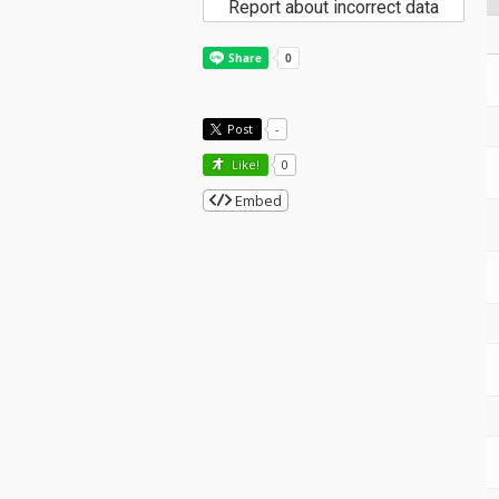
Report about incorrect data
Post
-
Like!
0
Embed