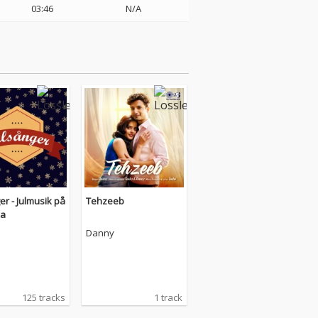
03:46
N/A
er - Julmusik på
Tehzeeb
ka
Danny
125 tracks
1 track