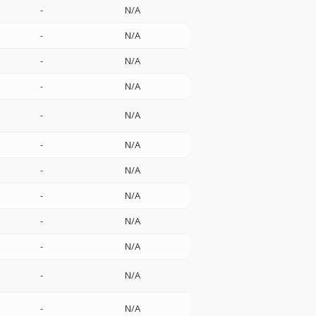
-
N/A
-
N/A
-
N/A
-
N/A
-
N/A
-
N/A
-
N/A
-
N/A
-
N/A
-
N/A
-
N/A
-
N/A