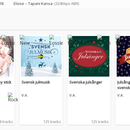
18
Eloise
--
Tapani Kansa
(320kbps ABR)
y stick
Svensk julmusik
Svenska julsånger
Julsång
svens
V.A.
V.A.
V.A.
8 tracks
125 tracks
125 tracks