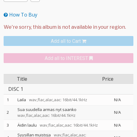
How To Buy
Add all to Cart
Add all to INTEREST
Title
Price
DISC 1
1
Laila
wav,flac,alac,aac: 16bit/44.1kHz
N/A
Sua suudella armas nyt saanko
2
N/A
wav,flac,alac,aac: 16bit/44.1kHz
3
Äidin laulu
wav,flac,alac,aac: 16bit/44.1kHz
N/A
Syysillan muistoja
wav,flac,alac,aac: