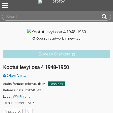
Open this artwork in new tab
Express Checkout
Kootut levyt osa 4 1948-1950
Olavi Virta
Audio format: 16bit/44.1kHz
Lossless
Release date: 2012-03-12
Label:
WM Finland
Total runtime: 109:36
ロスレス