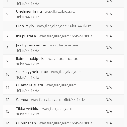
4
N/A
16bit/44.1kHz
Unelmien linna
wav,flac,alac,aac:
5
N/A
16bit/44.1kHz
6
Pieni mylly
wav,flac,alac,aac: 16bit/44.1kHz
N/A
7
Ilta pustalla
wav,flac,alac,aac: 16bit/44.1kHz
N/A
Jää hyvästi armas
wav,flac,alac,aac:
8
N/A
16bit/44.1kHz
Iloinen nokipoika
wav,flac,alac,aac:
9
N/A
16bit/44.1kHz
Sä et kyyneltä nää
wav,flac,alac,aac:
10
N/A
16bit/44.1kHz
Cuanto le gusta
wav,flac,alac,aac:
11
N/A
16bit/44.1kHz
12
Samba
wav,flac,alac,aac: 16bit/44.1kHz
N/A
Tikka veitikka
wav,flac,alac,aac:
13
N/A
16bit/44.1kHz
14
Cubanacan
wav,flac,alac,aac: 16bit/44.1kHz
N/A