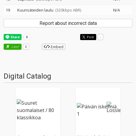
19
Kuunsäteiden laulu
(320kbps ABR)
N/A
Report about incorrect data
Post
-
Embed
Like!
0
Digital Catalog