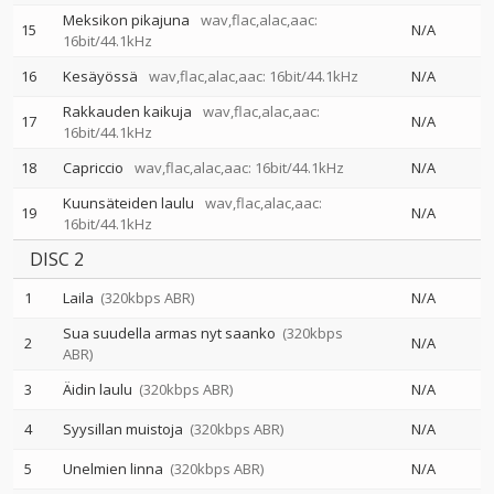
Meksikon pikajuna
wav,flac,alac,aac:
15
N/A
16bit/44.1kHz
16
Kesäyössä
wav,flac,alac,aac: 16bit/44.1kHz
N/A
Rakkauden kaikuja
wav,flac,alac,aac:
17
N/A
16bit/44.1kHz
18
Capriccio
wav,flac,alac,aac: 16bit/44.1kHz
N/A
Kuunsäteiden laulu
wav,flac,alac,aac:
19
N/A
16bit/44.1kHz
DISC 2
1
Laila
(320kbps ABR)
N/A
Sua suudella armas nyt saanko
(320kbps
2
N/A
ABR)
3
Äidin laulu
(320kbps ABR)
N/A
4
Syysillan muistoja
(320kbps ABR)
N/A
5
Unelmien linna
(320kbps ABR)
N/A