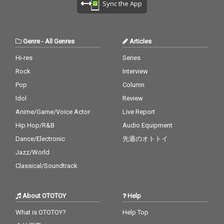
Sync the App
Genre
-
All Genres
Articles
Hi-res
Series
Rock
Interview
Pop
Column
Idol
Review
Anime/Game/Voice Actor
Live Report
Hip Hop/R&B
Audio Equipment
Dance/Electronic
先週のオトトイ
Jazz/World
Classical/Soundtrack
About OTOTOY
Help
What is OTOTOY?
Help Top