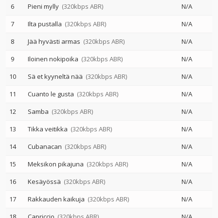
6
Pieni mylly
(320kbps ABR)
N/A
7
Ilta pustalla
(320kbps ABR)
N/A
8
Jää hyvästi armas
(320kbps ABR)
N/A
9
Iloinen nokipoika
(320kbps ABR)
N/A
10
Sä et kyyneltä nää
(320kbps ABR)
N/A
11
Cuanto le gusta
(320kbps ABR)
N/A
12
Samba
(320kbps ABR)
N/A
13
Tikka veitikka
(320kbps ABR)
N/A
14
Cubanacan
(320kbps ABR)
N/A
15
Meksikon pikajuna
(320kbps ABR)
N/A
16
Kesäyössä
(320kbps ABR)
N/A
17
Rakkauden kaikuja
(320kbps ABR)
N/A
18
Capriccio
(320kbps ABR)
N/A