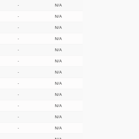
-
N/A
-
N/A
-
N/A
-
N/A
-
N/A
-
N/A
-
N/A
-
N/A
-
N/A
-
N/A
-
N/A
-
N/A