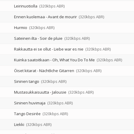
Leirinuotiolla
(320kbps ABR)
Ennen kuolemaa - Avant de mourir
(320kbps ABR)
Hurmio
(320kbps ABR)
Sateinen ilta - Soir de pluie
(320kbps ABR)
Rakkautta ei se ollut - Liebe war es nie
(320kbps ABR)
Kuinka saatoitkaan - Oh, What You Do To Me
(320kbps ABR)
Öiset kitarat - Nächtliche Gitarren
(320kbps ABR)
Sininen tango
(320kbps ABR)
Mustasukkaisuutta - Jalousie
(320kbps ABR)
Sininen huvimaja
(320kbps ABR)
Tango Desirée
(320kbps ABR)
Liekki
(320kbps ABR)