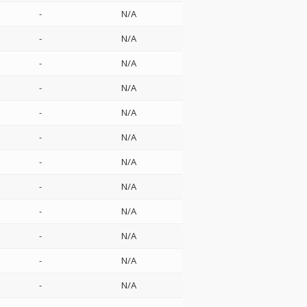
-
N/A
-
N/A
-
N/A
-
N/A
-
N/A
-
N/A
-
N/A
-
N/A
-
N/A
-
N/A
-
N/A
-
N/A