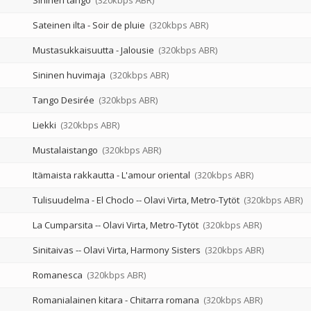
Sininen tango
(320kbps ABR)
Sateinen ilta - Soir de pluie
(320kbps ABR)
Mustasukkaisuutta - Jalousie
(320kbps ABR)
Sininen huvimaja
(320kbps ABR)
Tango Desirée
(320kbps ABR)
Liekki
(320kbps ABR)
Mustalaistango
(320kbps ABR)
Itämaista rakkautta - L'amour oriental
(320kbps ABR)
Tulisuudelma - El Choclo
--
Olavi Virta
Metro-Tytöt
(320kbps ABR)
La Cumparsita
--
Olavi Virta
Metro-Tytöt
(320kbps ABR)
Sinitaivas
--
Olavi Virta
Harmony Sisters
(320kbps ABR)
Romanesca
(320kbps ABR)
Romanialainen kitara - Chitarra romana
(320kbps ABR)