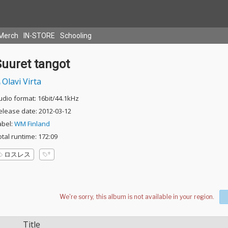
Merch
IN-STORE
Schooling
Suuret tangot
Olavi Virta
udio format: 16bit/44.1kHz
elease date: 2012-03-12
abel:
WM Finland
otal runtime: 172:09
ロスレス
Title