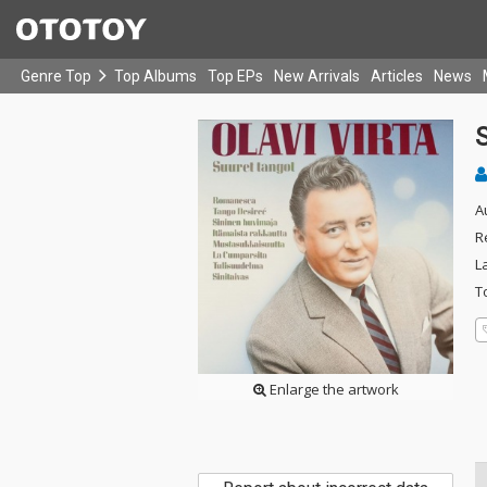
Genre Top
Top Albums
Top EPs
New Arrivals
Articles
News
A
R
L
T
Enlarge the artwork