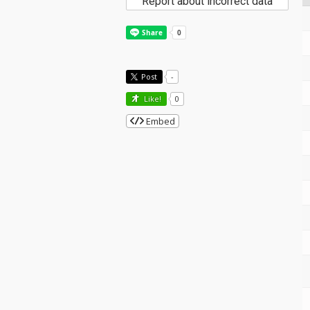
Report about incorrect data
Post
-
Like!
0
Embed