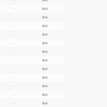
-
N/A
-
N/A
-
N/A
-
N/A
-
N/A
-
N/A
-
N/A
-
N/A
-
N/A
-
N/A
-
N/A
-
N/A
-
N/A