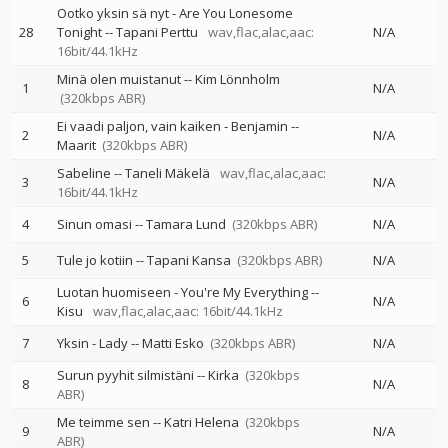
Ootko yksin sä nyt - Are You Lonesome
28
Tonight
--
Tapani Perttu
wav,flac,alac,aac:
N/A
16bit/44.1kHz
Minä olen muistanut
--
Kim Lönnholm
1
N/A
(320kbps ABR)
Ei vaadi paljon, vain kaiken - Benjamin
--
2
N/A
Maarit
(320kbps ABR)
Sabeline
--
Taneli Mäkelä
wav,flac,alac,aac:
3
N/A
16bit/44.1kHz
4
Sinun omasi
--
Tamara Lund
(320kbps ABR)
N/A
5
Tule jo kotiin
--
Tapani Kansa
(320kbps ABR)
N/A
Luotan huomiseen - You're My Everything
--
6
N/A
Kisu
wav,flac,alac,aac: 16bit/44.1kHz
7
Yksin - Lady
--
Matti Esko
(320kbps ABR)
N/A
Surun pyyhit silmistäni
--
Kirka
(320kbps
8
N/A
ABR)
Me teimme sen
--
Katri Helena
(320kbps
9
N/A
ABR)