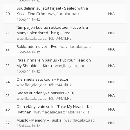
16bit/44.1kHz
Suudelmin suljetut kirjeet - Sealed with a
20
Kiss
--
Eino Grön
wav,flac,alac,aac:
N/A
16bit/44.1kHz
Niin paljon kuuluu rakkauteen - Love Is a
21
Many Splendored Thing
--
Fredi
N/A
wav,flac,alac,aac: 16bit/44.1kHz
Rakkauden siivet
--
Eve
wav,flac,alac,aac:
22
N/A
16bit/44.1kHz
Pääsi rinnallein painuu - Put Your Head on
23
My Shoulder
--
Kirka
wav,flac,alac,aac:
N/A
16bit/44.1kHz
Olen nielaissut kuun
--
Hector
24
N/A
wav,flac,alac,aac: 16bit/44.1kHz
Sadan vuoden yksinäisyys
--
Sig
25
N/A
wav,flac,alac,aac: 16bit/44.1kHz
Olen elänyt vain sulle - Take My Heart
--
Kai
26
N/A
Hyttinen
wav,flac,alac,aac: 16bit/44.1kHz
Muisto - Memory
--
Taiska
wav,flac,alac,aac:
27
N/A
16bit/44.1kHz