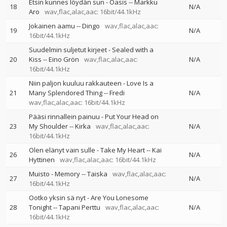
Etsin kunnes löydän sun - Oasis
--
Markku
18
N/A
Aro
wav,flac,alac,aac: 16bit/44.1kHz
Jokainen aamu
--
Dingo
wav,flac,alac,aac:
19
N/A
16bit/44.1kHz
Suudelmin suljetut kirjeet - Sealed with a
20
Kiss
--
Eino Grön
wav,flac,alac,aac:
N/A
16bit/44.1kHz
Niin paljon kuuluu rakkauteen - Love Is a
21
Many Splendored Thing
--
Fredi
N/A
wav,flac,alac,aac: 16bit/44.1kHz
Pääsi rinnallein painuu - Put Your Head on
23
My Shoulder
--
Kirka
wav,flac,alac,aac:
N/A
16bit/44.1kHz
Olen elänyt vain sulle - Take My Heart
--
Kai
26
N/A
Hyttinen
wav,flac,alac,aac: 16bit/44.1kHz
Muisto - Memory
--
Taiska
wav,flac,alac,aac:
27
N/A
16bit/44.1kHz
Ootko yksin sä nyt - Are You Lonesome
28
Tonight
--
Tapani Perttu
wav,flac,alac,aac:
N/A
16bit/44.1kHz