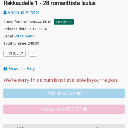
Rakkaudella 1 - 28 romanttista laulua
Various Artists
Audio format: 16bit/44.1kHz
Lossless
Release date: 2013-06-14
Label:
WM Finland
Total runtime: 248:00
ロスレス
How To Buy
Add all to Cart
Add all to INTEREST