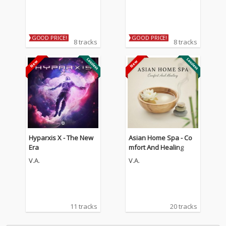
GOOD PRICE!
GOOD PRICE!
8 tracks
8 tracks
Hyparxis X - The New
Asian Home Spa - Co
Era
mfort And Healing
V.A.
V.A.
11 tracks
20 tracks