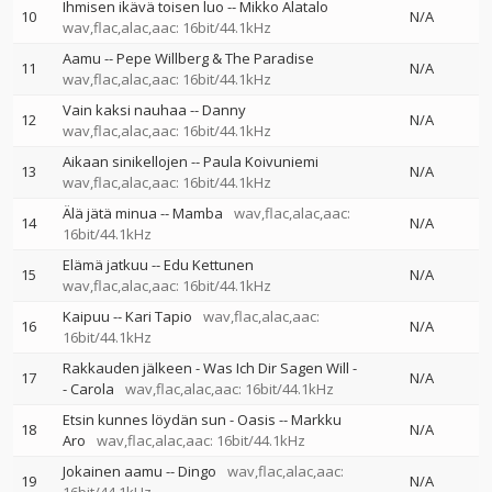
Ihmisen ikävä toisen luo
--
Mikko Alatalo
10
N/A
wav,flac,alac,aac: 16bit/44.1kHz
Aamu
--
Pepe Willberg & The Paradise
11
N/A
wav,flac,alac,aac: 16bit/44.1kHz
Vain kaksi nauhaa
--
Danny
12
N/A
wav,flac,alac,aac: 16bit/44.1kHz
Aikaan sinikellojen
--
Paula Koivuniemi
13
N/A
wav,flac,alac,aac: 16bit/44.1kHz
Älä jätä minua
--
Mamba
wav,flac,alac,aac:
14
N/A
16bit/44.1kHz
Elämä jatkuu
--
Edu Kettunen
15
N/A
wav,flac,alac,aac: 16bit/44.1kHz
Kaipuu
--
Kari Tapio
wav,flac,alac,aac:
16
N/A
16bit/44.1kHz
Rakkauden jälkeen - Was Ich Dir Sagen Will
-
17
N/A
-
Carola
wav,flac,alac,aac: 16bit/44.1kHz
Etsin kunnes löydän sun - Oasis
--
Markku
18
N/A
Aro
wav,flac,alac,aac: 16bit/44.1kHz
Jokainen aamu
--
Dingo
wav,flac,alac,aac:
19
N/A