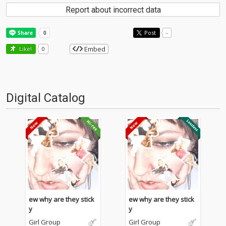
Report about incorrect data
Post
-
Embed
Like!
0
Digital Catalog
ew why are they stick
ew why are they stick
y
y
Girl Group
Girl Group