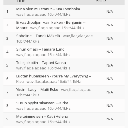
Title
Price
Minä olen muistanut
--
Kim Lönnholm
1
N/A
wav,flac,alac,aac: 16bit/44.1kHz
Ei vaadi paljon, vain kaiken - Benjamin
--
2
N/A
Maarit
wav,flac,alac,aac: 16bit/44.1kHz
Sabeline
--
Taneli Mäkelä
wav,flac,alac,aac:
3
N/A
16bit/44.1kHz
Sinun omasi
--
Tamara Lund
4
N/A
wav,flac,alac,aac: 16bit/44.1kHz
Tule jo kotiin
--
Tapani Kansa
5
N/A
wav,flac,alac,aac: 16bit/44.1kHz
Luotan huomiseen - You're My Everything
--
6
N/A
Kisu
wav,flac,alac,aac: 16bit/44.1kHz
Yksin - Lady
--
Matti Esko
wav,flac,alac,aac:
7
N/A
16bit/44.1kHz
Surun pyyhit silmistäni
--
Kirka
8
N/A
wav,flac,alac,aac: 16bit/44.1kHz
Me teimme sen
--
Katri Helena
9
N/A
wav,flac,alac,aac: 16bit/44.1kHz