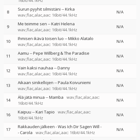
16bit/44.1kHz
Surun pyyhit silmistäni
--
Kirka
8
N/A
wav,flac,alac,aac: 16bit/44.1kHz
Me teimme sen
--
Katri Helena
9
N/A
wav,flac,alac,aac: 16bit/44.1kHz
Ihmisen ikävä toisen luo
--
Mikko Alatalo
10
N/A
wav,flac,alac,aac: 16bit/44.1kHz
Aamu
--
Pepe Willberg & The Paradise
11
N/A
wav,flac,alac,aac: 16bit/44.1kHz
Vain kaksi nauhaa
--
Danny
12
N/A
wav,flac,alac,aac: 16bit/44.1kHz
Aikaan sinikellojen
--
Paula Koivuniemi
13
N/A
wav,flac,alac,aac: 16bit/44.1kHz
Älä jätä minua
--
Mamba
wav,flac,alac,aac:
14
N/A
16bit/44.1kHz
Kaipuu
--
Kari Tapio
wav,flac,alac,aac:
16
N/A
16bit/44.1kHz
Rakkauden jälkeen - Was Ich Dir Sagen Will
-
17
N/A
-
Carola
wav,flac,alac,aac: 16bit/44.1kHz