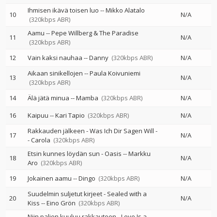
Ihmisen ikävä toisen luo
--
Mikko Alatalo
10
N/A
(320kbps ABR)
Aamu
--
Pepe Willberg & The Paradise
11
N/A
(320kbps ABR)
12
Vain kaksi nauhaa
--
Danny
(320kbps ABR)
N/A
Aikaan sinikellojen
--
Paula Koivuniemi
13
N/A
(320kbps ABR)
14
Älä jätä minua
--
Mamba
(320kbps ABR)
N/A
16
Kaipuu
--
Kari Tapio
(320kbps ABR)
N/A
Rakkauden jälkeen - Was Ich Dir Sagen Will
-
17
N/A
-
Carola
(320kbps ABR)
Etsin kunnes löydän sun - Oasis
--
Markku
18
N/A
Aro
(320kbps ABR)
19
Jokainen aamu
--
Dingo
(320kbps ABR)
N/A
Suudelmin suljetut kirjeet - Sealed with a
20
N/A
Kiss
--
Eino Grön
(320kbps ABR)
Niin paljon kuuluu rakkauteen - Love Is a