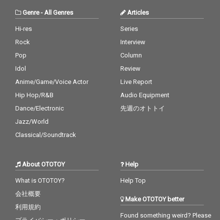
Genre
-
All Genres
Articles
Hi-res
Series
Rock
Interview
Pop
Column
Idol
Review
Anime/Game/Voice Actor
Live Report
Hip Hop/R&B
Audio Equipment
Dance/Electronic
先週のオトトイ
Jazz/World
Classical/Soundtrack
About OTOTOY
Help
What is OTOTOY?
Help Top
会社概要
Make OTOTOY better
利用規約
Found something weird? Please