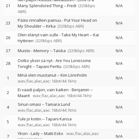
21
Many Splendored Thing
--
Fredi
(320kbps
N/A
ABR)
Pääsi rinnallein painuu - Put Your Head on
23
N/A
My Shoulder
--
Kirka
(320kbps ABR)
Olen elänyt vain sulle - Take My Heart
--
Kai
26
N/A
Hyttinen
(320kbps ABR)
27
Muisto - Memory
--
Taiska
(320kbps ABR)
N/A
Ootko yksin sä nyt - Are You Lonesome
28
N/A
Tonight
--
Tapani Perttu
(320kbps ABR)
Minä olen muistanut
--
Kim Lönnholm
1
N/A
wav,flac,alac,aac: 16bit/44.1kHz
Ei vaadi paljon, vain kaiken - Benjamin
--
2
N/A
Maarit
wav,flac,alac,aac: 16bit/44.1kHz
Sinun omasi
--
Tamara Lund
4
N/A
wav,flac,alac,aac: 16bit/44.1kHz
Tule jo kotiin
--
Tapani Kansa
5
N/A
wav,flac,alac,aac: 16bit/44.1kHz
Yksin - Lady
--
Matti Esko
wav,flac,alac,aac:
7
N/A