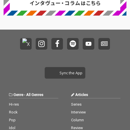
Sync the App
Genre
-
All Genres
Articles
Hi-res
Series
Rock
Interview
Pop
Column
Idol
Review