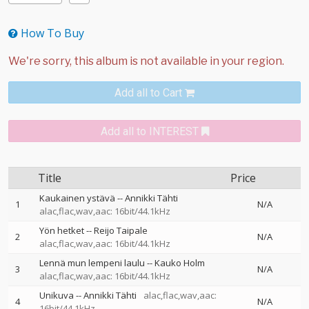
How To Buy
Add all to Cart
Add all to INTEREST
Title
Price
Kaukainen ystävä
--
Annikki Tähti
1
N/A
alac,flac,wav,aac: 16bit/44.1kHz
Yön hetket
--
Reijo Taipale
2
N/A
alac,flac,wav,aac: 16bit/44.1kHz
Lennä mun lempeni laulu
--
Kauko Holm
3
N/A
alac,flac,wav,aac: 16bit/44.1kHz
Unikuva
--
Annikki Tähti
alac,flac,wav,aac:
4
N/A
16bit/44.1kHz