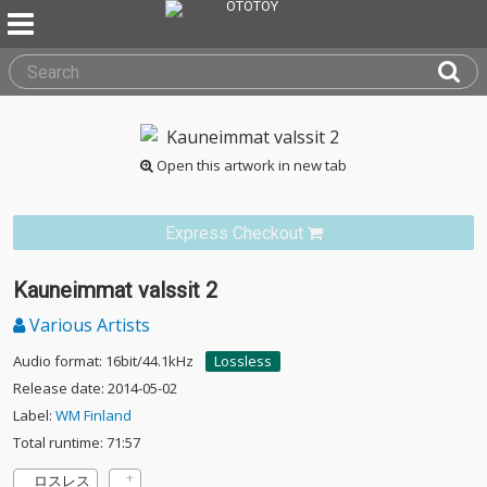
Open this artwork in new tab
Express Checkout
Kauneimmat valssit 2
Various Artists
Audio format: 16bit/44.1kHz
Lossless
Release date: 2014-05-02
Label:
WM Finland
Total runtime: 71:57
ロスレス