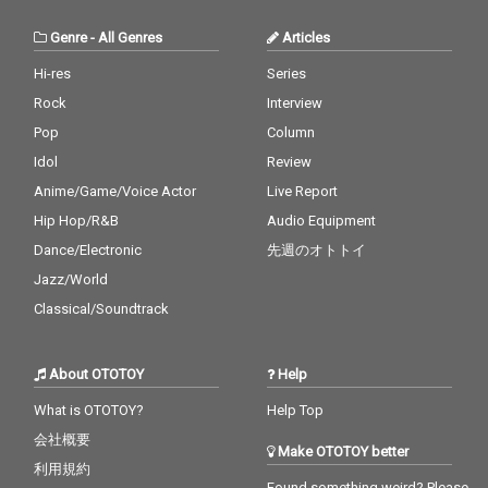
Genre
-
All Genres
Articles
Hi-res
Series
Rock
Interview
Pop
Column
Idol
Review
Anime/Game/Voice Actor
Live Report
Hip Hop/R&B
Audio Equipment
Dance/Electronic
先週のオトトイ
Jazz/World
Classical/Soundtrack
About OTOTOY
Help
What is OTOTOY?
Help Top
会社概要
Make OTOTOY better
利用規約
Found something weird? Please