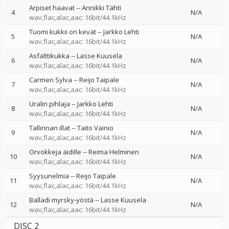
Arpiset haavat
--
Annikki Tähti
4
N/A
wav,flac,alac,aac: 16bit/44.1kHz
Tuomi kukkii on kevät
--
Jarkko Lehti
5
N/A
wav,flac,alac,aac: 16bit/44.1kHz
Asfalttikukka
--
Lasse Kuusela
6
N/A
wav,flac,alac,aac: 16bit/44.1kHz
Carmen Sylva
--
Reijo Taipale
7
N/A
wav,flac,alac,aac: 16bit/44.1kHz
Uralin pihlaja
--
Jarkko Lehti
8
N/A
wav,flac,alac,aac: 16bit/44.1kHz
Tallinnan illat
--
Taito Vainio
9
N/A
wav,flac,alac,aac: 16bit/44.1kHz
Orvokkeja äidille
--
Reima Helminen
10
N/A
wav,flac,alac,aac: 16bit/44.1kHz
Syysunelmia
--
Reijo Taipale
11
N/A
wav,flac,alac,aac: 16bit/44.1kHz
Balladi myrsky-yöstä
--
Lasse Kuusela
12
N/A
wav,flac,alac,aac: 16bit/44.1kHz
DISC 2