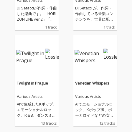
Various Artists
Various Artists
DJ Setacciが作詞・作曲
DJ Setacci が、作詞・
した楽曲です。「HORI
作曲している音楽コン
ZON LINE ver.2」「水
テンツを、世界に配信
平線の彼方へ ver.2」
しています。主なジャ
1 track
1 track
として、配信いたしま
ンルは、House、R&
す。海、大河、大空、
B、Soul、Popなどに
そこに生きる鳥や魚な
なります。
どの生き物、自然や環
境とともに生きること
の大切さに、想いを込
めて創りました。
Twilight in Prague
Venetian Whispers
Various Artists
Various Artists
AIで生成したKポップ、
AIでエモーショナルロ
エモーショナルロッ
ック、Kポップ風、ボ
ク、R＆B、ダンスミュ
ーカロイドなどの女性
ージックの曲を配信し
の曲を作成していま
13 tracks
12 tracks
ています。私の生成し
す。基本的に英語で、
た曲があなたのお気に
いろんなジャンルが好