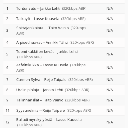
1
Tunturisatu
--
Jarkko Lehti
(320kbps ABR)
N/A
2
Taikayö
--
Lasse Kuusela
(320kbps ABR)
N/A
Soittajan kaipuu
--
Taito Vainio
(320kbps
3
N/A
ABR)
4
Arpiset haavat
--
Annikki Tähti
(320kbps ABR)
N/A
Tuomi kukkii on kevät
--
Jarkko Lehti
5
N/A
(320kbps ABR)
Asfalttikukka
--
Lasse Kuusela
(320kbps
6
N/A
ABR)
7
Carmen Sylva
--
Reijo Taipale
(320kbps ABR)
N/A
8
Uralin pihlaja
--
Jarkko Lehti
(320kbps ABR)
N/A
9
Tallinnan illat
--
Taito Vainio
(320kbps ABR)
N/A
11
Syysunelmia
--
Reijo Taipale
(320kbps ABR)
N/A
Balladi myrsky-yöstä
--
Lasse Kuusela
12
N/A
(320kbps ABR)