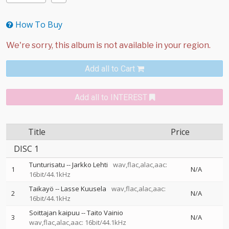
How To Buy
Add all to Cart
Add all to INTEREST
Title
Price
DISC 1
Tunturisatu
--
Jarkko Lehti
wav,flac,alac,aac:
1
N/A
16bit/44.1kHz
Taikayö
--
Lasse Kuusela
wav,flac,alac,aac:
2
N/A
16bit/44.1kHz
Soittajan kaipuu
--
Taito Vainio
3
N/A
wav,flac,alac,aac: 16bit/44.1kHz