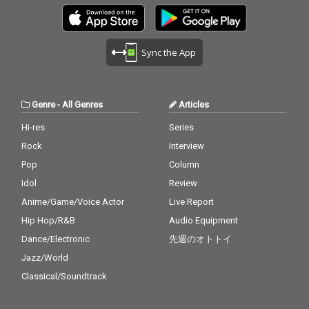
Sync the App
Genre
-
All Genres
Articles
Hi-res
Series
Rock
Interview
Pop
Column
Idol
Review
Anime/Game/Voice Actor
Live Report
Hip Hop/R&B
Audio Equipment
Dance/Electronic
先週のオトトイ
Jazz/World
Classical/Soundtrack