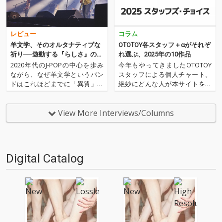
レビュー
コラム
羊文学、そのオルタナティブな
OTOTOY各スタッフ＋αがそれぞ
祈り──遊動する『らしさ』の正
れ選ぶ、2025年の10作品
体
2020年代のJ-POPの中心を歩み
今年もやってきましたOTOTOY
ながら、なぜ羊文学というバン
スタッフによる個人チャート。
ドはこれほどまでに「異質」な
絶妙にどんな人が本サイトを運
のか。タイアップや海外進出と
営しているのか？ そんな自己
いった現代的な成功のフォーマ
紹介もちょっとかねておりま
ットを受け入れつつも、そのサ
す。2025年は、それぞれなにを
View More Interviews/Columns
ウンドは決して大衆性へ回収さ
聴いてOTOTOYを作っていたの
れない。本稿では、羊文学の核
か？ ということでスタッフ・
心にある「オルタナティブ…
チャートをお届けします…
Digital Catalog