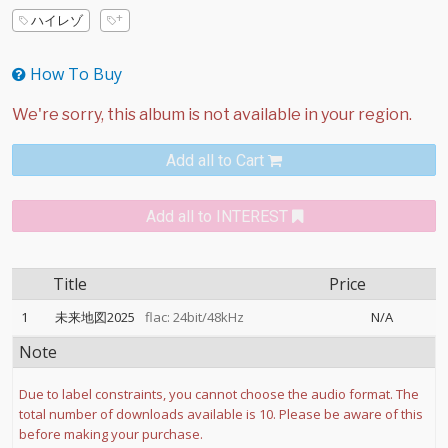
ハイレゾ
How To Buy
Add all to Cart
Add all to INTEREST
Title
Price
1
未来地図2025
flac: 24bit/48kHz
N/A
Note
Due to label constraints, you cannot choose the audio format. The
total number of downloads available is 10. Please be aware of this
before making your purchase.