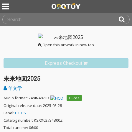
Open this artwork in new tab
Express Checkout
未来地図2025
羊文学
Audio format: 24bit/48kHz
Hi-res
Original release date: 2025-03-28
Label:
F.C.L.S.
Catalog number: KSXX02734B00Z
Total runtime: 06:00