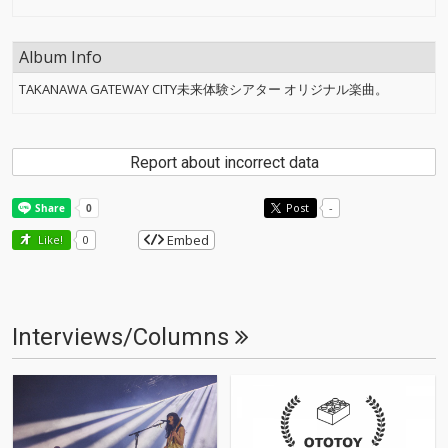
Album Info
TAKANAWA GATEWAY CITY未来体験シアター オリジナル楽曲。
Report about incorrect data
Post
-
Embed
Like!
0
Interviews/Columns