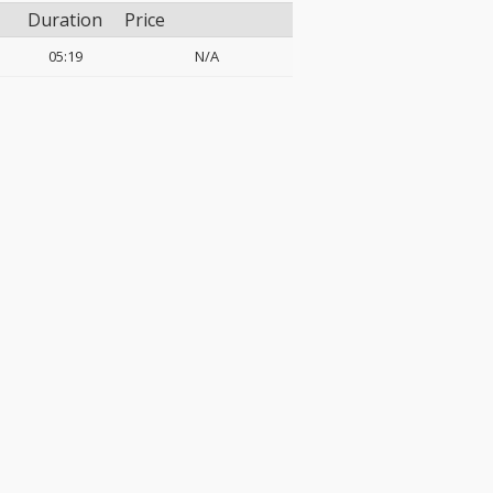
Duration
Price
05:19
N/A