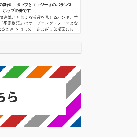
ウンドで世界的
的なサウンドで世界的
の新作──ポップとエッジーさのバランス、
を高めている。
な評価を高めている。
、ポップの番です
き」のRemix
「そのとき」のRemix
快進撃とも言える活躍を見せるバンド、羊
けたのは、UKブ
を手掛けたのは、UKブ
『平家物語』のオープニング・テーマとな
ンで結成された
ライトンで結成された
光るとき”をはじめ、さまざまな場面におい
ンド、Squid
5人組バンド、Squid
のサウンドがより多くの人々に触れる機会
イッド）。Aphe
（スクイッド）。Aphe
に増えている。そんな現在の彼らを捉えた
inらを擁する名門
x Twinらを擁する名門
なニュー・アルバム『our …
 Records〉と
〈Warp Records〉と
、スリリングか
契約し、スリリングか
的なサウンドで
つ革新的なサウンドで
な賞賛を浴びる
世界的な賞賛を浴びる
。デビュー・ア
存在だ。デビュー・ア
が全英チャート
ルバムが全英チャート
記録するなど、
4位を記録するなど、
UKロック・シー
現在のUKロック・シー
前線を走る重要
ンの最前線を走る重要
る。 今回リ
バンドである。 今回リ
たT r u l y D
リースされたT r u l y D
x eには、yunè pi
e l u x eには、yunè pi
Squidに加え、先
nkuとSquidに加え、先
され話題を呼ん
行配信され話題を呼ん
 Extraによる
だMiso Extraによる