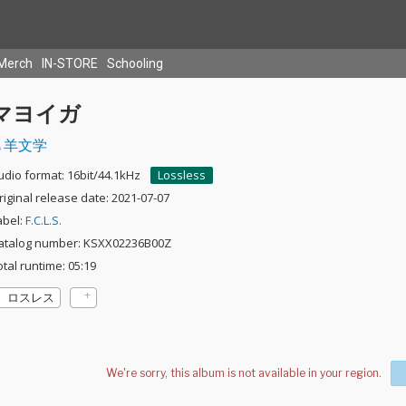
Merch
IN-STORE
Schooling
マヨイガ
羊文学
udio format: 16bit/44.1kHz
Lossless
riginal release date: 2021-07-07
abel:
F.C.L.S.
atalog number: KSXX02236B00Z
otal runtime: 05:19
ロスレス