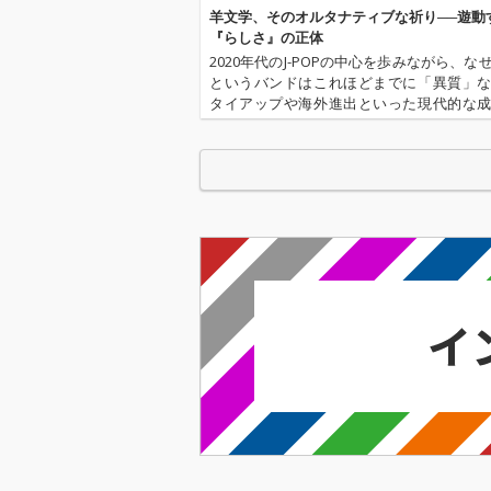
羊文学、そのオルタナティブな祈り──遊動
『らしさ』の正体
2020年代のJ-POPの中心を歩みながら、な
というバンドはこれほどまでに「異質」
タイアップや海外進出といった現代的な
ォーマットを受け入れつつも、そのサウ
して大衆性へ回収されない。本稿では、
核心にある「オルタナティブ…