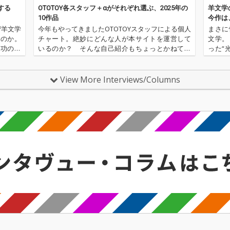
的なサ
する
OTOTOY各スタッフ＋αがそれぞれ選ぶ、2025年の
羊文学
な評価
10作品
今作は
「そのと
ぜ羊文学
今年もやってきましたOTOTOYスタッフによる個人
まさに
を手掛
なのか。
チャート。絶妙にどんな人が本サイトを運営して
文学。
ライト
成功のフ
いるのか？ そんな自己紹介もちょっとかねてお
った“
5人組バ
ンドは決
ります。2025年は、それぞれなにを聴いてOTOTO
て、そ
（スク
羊文学の
Yを作っていたのか？ ということでスタッフ・チ
も格段
x Tw
ャートをお届けします…
華やか
View More Interviews/Columns
〈Warp
契約し
つ革新
世界的
存在だ
ルバム
4位を
現在の
ンの最
バンドであ
リースされ
e l u 
nkuと
行配信
だMiso