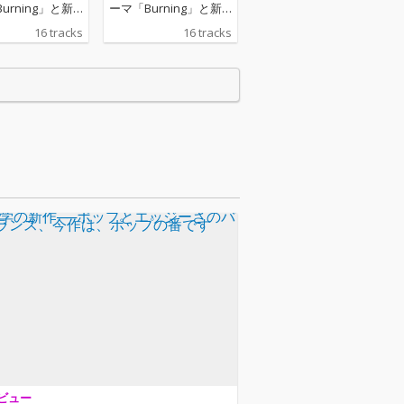
urning」と新
ーマ「Burning」と新
のとき」のRemi
曲「そのとき」のRemi
16 tracks
16 tracks
録した最新アル
xを収録した最新アル
デラックスエデ
バムのデラックスエデ
ン第二弾『D o
ィション第二弾『D o
u g h I t O f f (T r
n’ t L a u g h I t O f f (T r
 e l u x e)』を配
u l y D e l u x e)』を配
「Burnin
信リリース。 「Burnin
emixを手掛けた
g」のRemixを手掛けた
マレーシアとア
のは、マレーシアとア
ンドにルーツを
イルランドにルーツを
ウス・ロンドン
持つサウス・ロンドン
プロデューサー
出身のプロデューサー
ー、yunè pin
／シンガー、yunè pin
ユネ・ピンク）。
ku（ユネ・ピンク）。
 XCXやDisclosur
Charli XCXやDisclosur
t Chipといった
e、Hot Chipといった
らのリミック
大物からのリミック
ファーが絶えな
ス・オファーが絶えな
の存在で、UKガ
い注目の存在で、UKガ
やハウスにシン
ラージやハウスにシン
ングライター的
ガーソングライター的
を融合させた、
な感性を融合させた、
ビュー
ルレスかつ独創
ジャンルレスかつ独創