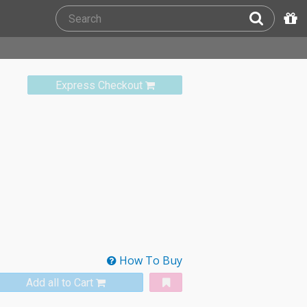
Express Checkout
How To Buy
Add all to Cart