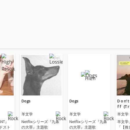
Dogs
Dogs
D o n’ t ‌ ‌
f f ‌ ‌ (T 
羊文学
羊文学
羊文学
NT』
Netflixシリーズ『九条
Netflixシリーズ『九条
羊文学
イドスト
の大罪』主題歌
の大罪』主題歌
「【推