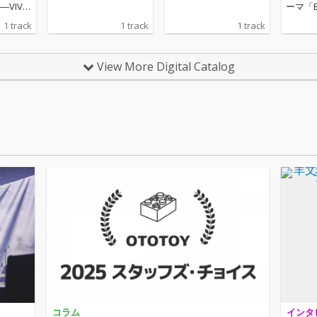
VIVA
ーマ「B
 STORY
曲「そ
1 track
1 track
1 track
xを収
バムの
ィショ
View More Digital Catalog
n’ t L a 
u l y D
信リリース。 
g」のR
のは、
イルラ
持つサ
出身の
／シンガ
ku（
Charli
e、Ho
大物か
ス・オ
い注目
ラージ
ガーソ
な感性
コラム
インタ
ジャン