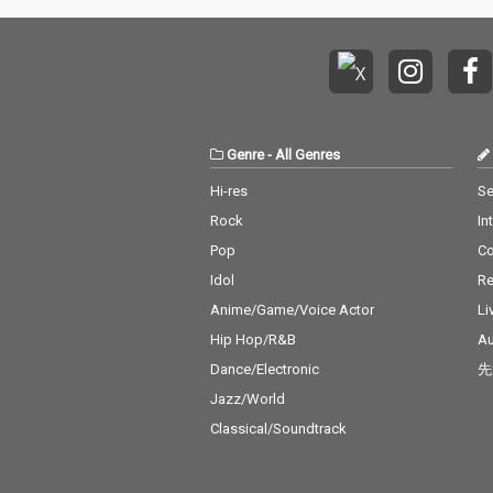
Genre
-
All Genres
Hi-res
Se
Rock
In
Pop
C
Idol
Re
Anime/Game/Voice Actor
Li
Hip Hop/R&B
Au
Dance/Electronic
先
Jazz/World
Classical/Soundtrack