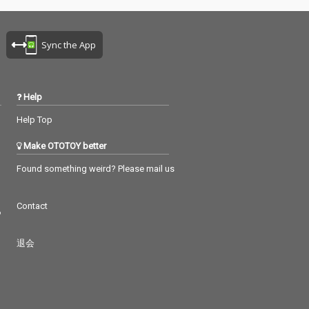
 than words」
「more than words」
xも完全収録。
Remixも完全収録。
Sync the App
Help
Help Top
Make OTOTOY better
Found something weird? Please mail us
Contact
つ
退会