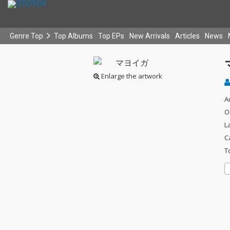
Genre Top
Top Albums
Top EPs
New Arrivals
Articles
News
Enlarge the artwork
A
O
L
C
T