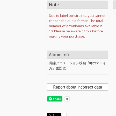
Note
Due to label constraints, you cannot
choose the audio format. The total
number of downloads available is
10. Please be aware of this before
making your purchase.
Album Info
長編アニメーション映画『岬のマヨイ
ガ』主題歌
Report about incorrect data
Post
-