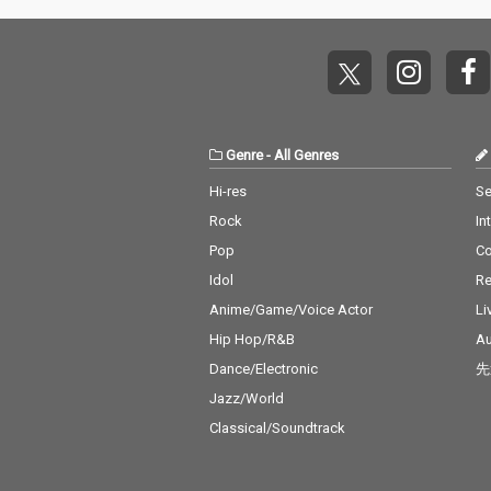
Genre
-
All Genres
Hi-res
Se
Rock
In
Pop
C
Idol
Re
Anime/Game/Voice Actor
Li
Hip Hop/R&B
Au
Dance/Electronic
先
Jazz/World
Classical/Soundtrack