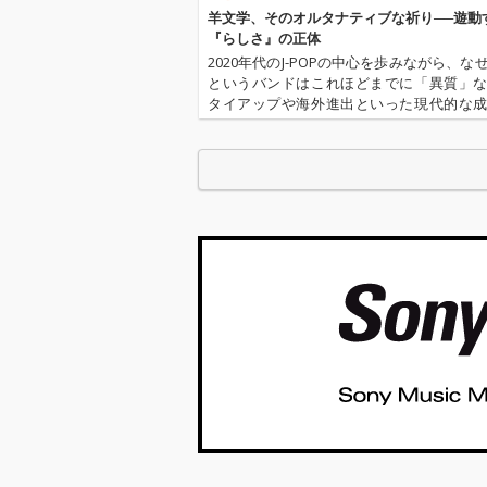
羊文学、そのオルタナティブな祈り──遊動
『らしさ』の正体
2020年代のJ-POPの中心を歩みながら、な
というバンドはこれほどまでに「異質」
タイアップや海外進出といった現代的な
ォーマットを受け入れつつも、そのサウ
して大衆性へ回収されない。本稿では、
核心にある「オルタナティブ…