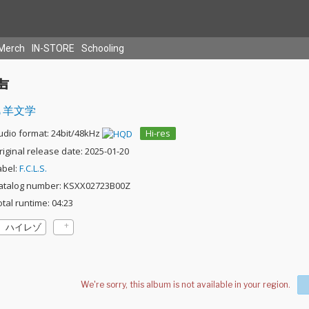
Merch
IN-STORE
Schooling
声
羊文学
udio format: 24bit/48kHz
Hi-res
riginal release date: 2025-01-20
abel:
F.C.L.S.
atalog number: KSXX02723B00Z
otal runtime: 04:23
ハイレゾ