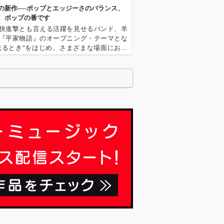
ウンドで世界的
的なサウンドで世界的
の新作──ポップとエッジーさのバランス、
を高めている。
な評価を高めている。
、ポップの番です
き」のRemix
「そのとき」のRemix
快進撃とも言える活躍を見せるバンド、羊
けたのは、UKブ
を手掛けたのは、UKブ
『平家物語』のオープニング・テーマとな
ンで結成された
ライトンで結成された
光るとき”をはじめ、さまざまな場面におい
ンド、Squid
5人組バンド、Squid
のサウンドがより多くの人々に触れる機会
イッド）。Aphe
（スクイッド）。Aphe
に増えている。そんな現在の彼らを捉えた
inらを擁する名門
x Twinらを擁する名門
なニュー・アルバム『our …
 Records〉と
〈Warp Records〉と
、スリリングか
契約し、スリリングか
的なサウンドで
つ革新的なサウンドで
な賞賛を浴びる
世界的な賞賛を浴びる
。デビュー・ア
存在だ。デビュー・ア
が全英チャート
ルバムが全英チャート
記録するなど、
4位を記録するなど、
UKロック・シー
現在のUKロック・シー
前線を走る重要
ンの最前線を走る重要
る。 今回リ
バンドである。 今回リ
たT r u l y D
リースされたT r u l y D
x eには、yunè pi
e l u x eには、yunè pi
Squidに加え、先
nkuとSquidに加え、先
され話題を呼ん
行配信され話題を呼ん
 Extraによる
だMiso Extraによる