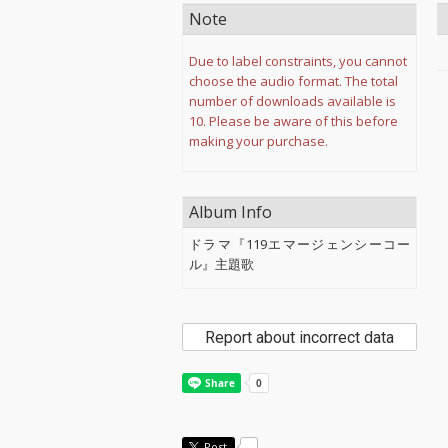
Note
Due to label constraints, you cannot
choose the audio format. The total
number of downloads available is
10. Please be aware of this before
making your purchase.
Album Info
ドラマ『119エマージェンシーコー
ル』主題歌
Report about incorrect data
Post
-