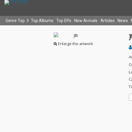
Genre Top
Top Albums
Top EPs
New Arrivals
Articles
News
Enlarge the artwork
A
O
L
C
T