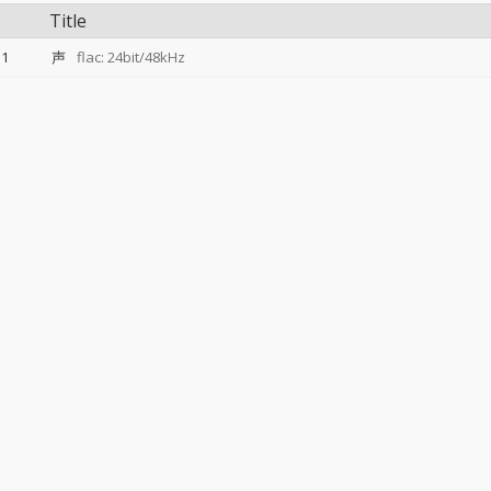
Title
1
声
flac: 24bit/48kHz