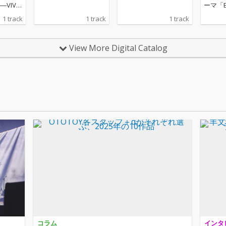
VIVA
ーマ「B
 STORY
曲「そ
1 track
1 track
1 track
xを収
バムの
ィショ
View More Digital Catalog
n’ t L a 
u l y D
信リリース。 
g」のR
のは、
イルラ
持つサ
出身の
／シンガ
ku（
Charli
e、Ho
大物か
ス・オ
い注目
ラージ
ガーソ
な感性
コラム
インタ
ジャン