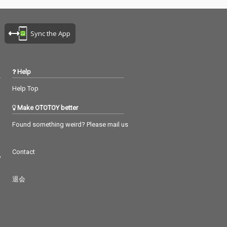
 than words」
「more than words」
xも完全収録。
Remixも完全収録。
Sync the App
Help
Help Top
Make OTOTOY better
Found something weird? Please mail us
Contact
つ
退会