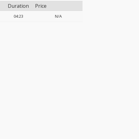
Duration
Price
04:23
N/A