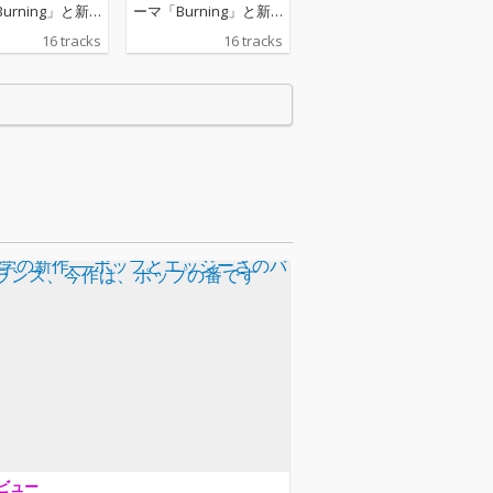
urning」と新
ーマ「Burning」と新
のとき」のRemi
曲「そのとき」のRemi
16 tracks
16 tracks
録した最新アル
xを収録した最新アル
デラックスエデ
バムのデラックスエデ
ン第二弾『D o
ィション第二弾『D o
u g h I t O f f (T r
n’ t L a u g h I t O f f (T r
 e l u x e)』を配
u l y D e l u x e)』を配
「Burnin
信リリース。 「Burnin
emixを手掛けた
g」のRemixを手掛けた
マレーシアとア
のは、マレーシアとア
ンドにルーツを
イルランドにルーツを
ウス・ロンドン
持つサウス・ロンドン
プロデューサー
出身のプロデューサー
ー、yunè pin
／シンガー、yunè pin
ユネ・ピンク）。
ku（ユネ・ピンク）。
 XCXやDisclosur
Charli XCXやDisclosur
t Chipといった
e、Hot Chipといった
らのリミック
大物からのリミック
ファーが絶えな
ス・オファーが絶えな
の存在で、UKガ
い注目の存在で、UKガ
やハウスにシン
ラージやハウスにシン
ングライター的
ガーソングライター的
を融合させた、
な感性を融合させた、
ビュー
ルレスかつ独創
ジャンルレスかつ独創