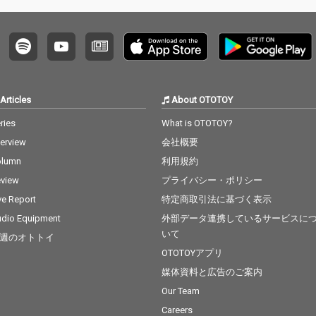
「more
Remi
Articles
About OTOTOY
ries
What is OTOTOY?
terview
会社概要
olumn
利用規約
view
プライバシー・ポリシー
ve Report
特定商取引法に基づく表示
dio Equipment
外部データ連携しているサービスに
いて
週のオトトイ
OTOTOYアプリ
媒体資料と広告のご案内
Our Team
Careers