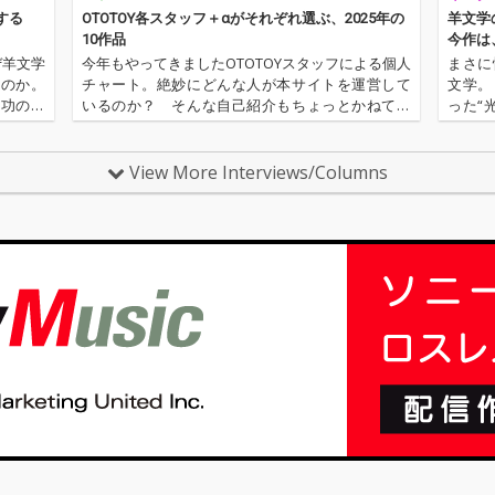
的なサ
する
OTOTOY各スタッフ＋αがそれぞれ選ぶ、2025年の
羊文学
な評価
10作品
今作は
「そのと
ぜ羊文学
今年もやってきましたOTOTOYスタッフによる個人
まさに
を手掛
なのか。
チャート。絶妙にどんな人が本サイトを運営して
文学。
ライト
成功のフ
いるのか？ そんな自己紹介もちょっとかねてお
った“
5人組バ
ンドは決
ります。2025年は、それぞれなにを聴いてOTOTO
て、そ
（スク
羊文学の
Yを作っていたのか？ ということでスタッフ・チ
も格段
x Tw
ャートをお届けします…
華やか
View More Interviews/Columns
〈Warp
契約し
つ革新
世界的
存在だ
ルバム
4位を
現在の
ンの最
バンドであ
リースされ
e l u 
nkuと
行配信
だMiso