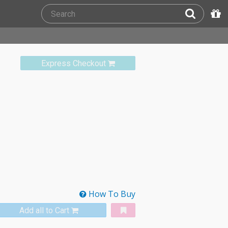
Express Checkout
How To Buy
Add all to Cart