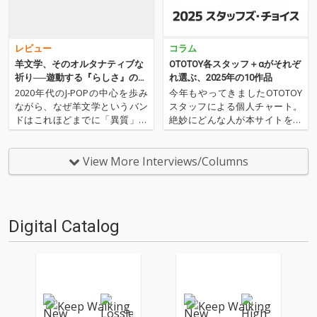
レビュー
コラム
羊文学、そのオルタナティブな
OTOTOY各スタッフ＋αがそれぞ
祈り──遊動する『らしさ』の正
れ選ぶ、2025年の10作品
体
2020年代のJ-POPの中心を歩み
今年もやってきましたOTOTOY
ながら、なぜ羊文学というバン
スタッフによる個人チャート。
ドはこれほどまでに「異質」な
絶妙にどんな人が本サイトを運
のか。タイアップや海外進出と
営しているのか？ そんな自己
いった現代的な成功のフォーマ
紹介もちょっとかねておりま
ットを受け入れつつも、そのサ
す。2025年は、それぞれなにを
View More Interviews/Columns
ウンドは決して大衆性へ回収さ
聴いてOTOTOYを作っていたの
れない。本稿では、羊文学の核
か？ ということでスタッフ・
心にある「オルタナティブ…
チャートをお届けします…
Digital Catalog