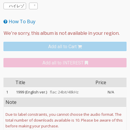
ハイレゾ
How To Buy
Add all to Cart
Add all to INTEREST
Title
Price
1
1999 (English ver.)
flac: 24bit/48kHz
N/A
Note
Due to label constraints, you cannot choose the audio format. The
total number of downloads available is 10. Please be aware of this
before making your purchase.