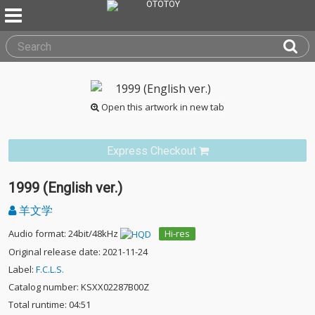
Open this artwork in new tab
Express Checkout
1999 (English ver.)
羊文学
Audio format: 24bit/48kHz
Hi-res
Original release date: 2021-11-24
Label:
F.C.L.S.
Catalog number: KSXX02287B00Z
Total runtime: 04:51