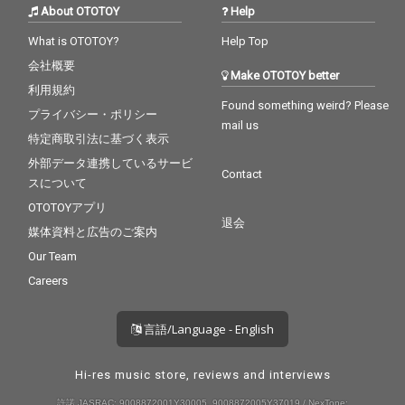
About OTOTOY
Help
What is OTOTOY?
Help Top
会社概要
Make OTOTOY better
利用規約
Found something weird? Please
プライバシー・ポリシー
mail us
特定商取引法に基づく表示
外部データ連携しているサービ
Contact
スについて
OTOTOYアプリ
退会
媒体資料と広告のご案内
Our Team
Careers
言語/Language - English
Hi-res music store, reviews and interviews
許諾 JASRAC: 9008872001Y30005, 9008872005Y37019 / NexTone: