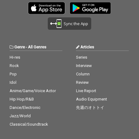
Sync the App
Genre
-
All Genres
Articles
Hi-res
Series
Rock
Interview
Pop
Column
Idol
Review
Anime/Game/Voice Actor
Live Report
Hip Hop/R&B
Audio Equipment
Dance/Electronic
先週のオトトイ
Jazz/World
Classical/Soundtrack