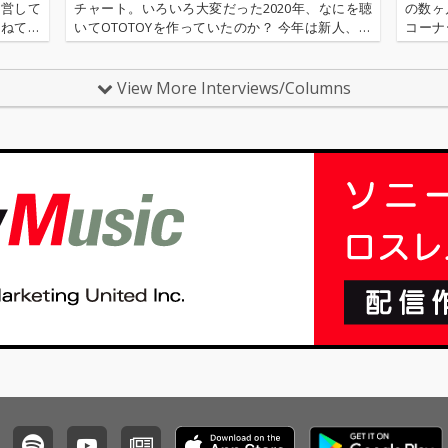
運営して
チャート。いろいろ大変だった2020年、なにを聴
の数ヶ
かねてお
いてOTOTOYを作っていたのか？ 今年は新人、梶
コーナ
TOTO
野に加えてインターン、そしてコントリビュータ
太が登
ッフ・チ
ー枠としていろいろと関わっているライター陣の
をご紹
方にも書いてもらいま…
人組バ
View More Interviews/Columns