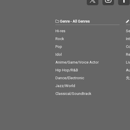
Genre
-
All Genres
Hi-res
Se
Rock
In
Pop
C
Idol
Re
Anime/Game/Voice Actor
Li
Hip Hop/R&B
Au
Dance/Electronic
先
Jazz/World
Classical/Soundtrack