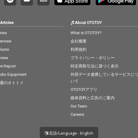
Articles
About OTOTOY
ries
What is OTOTOY?
terview
会社概要
olumn
利用規約
view
プライバシー・ポリシー
ve Report
特定商取引法に基づく表示
dio Equipment
外部データ連携しているサービスに
いて
週のオトトイ
OTOTOYアプリ
媒体資料と広告のご案内
Our Team
Careers
言語/Language - English