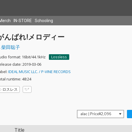
Merch
IN-STORE
Schooling
がんばれ!メロディー
柴田聡子
udio format: 16bit/44.1kHz
Lossless
elease date: 2019-03-06
abel:
IDEAL MUSIC LLC. / P-VINE RECORDS
otal runtime: 48:24
ロスレス
Title