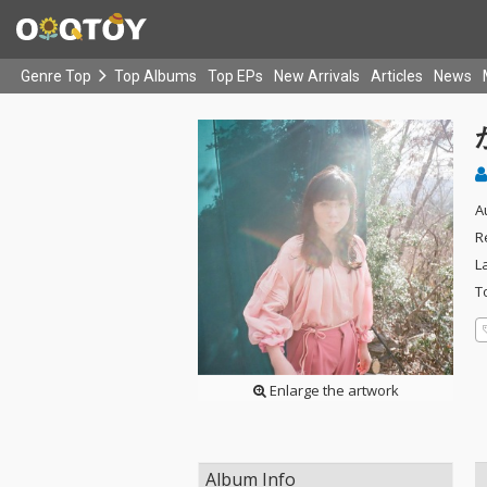
Genre Top
Top Albums
Top EPs
New Arrivals
Articles
News
A
R
L
T
Enlarge the artwork
Album Info