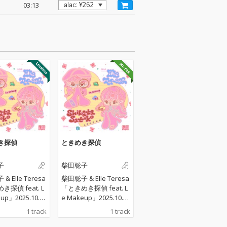
03:13
き探偵
ときめき探偵
子
柴田聡子
& Elle Teresa
柴田聡子 & Elle Teresa
探偵 feat. L
「ときめき探偵 feat. L
up」2025.10.08
e Makeup」2025.10.08
子、昨
Release 柴田聡子、昨
1 track
1 track
にWWW & WW
年11月にWWW & WW
のアニバーサリー
W X のアニバーサリー