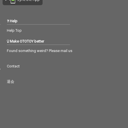
Help
Help Top
Make OTOTOY better
Found something weird? Please mail us
Contact
つ
退会