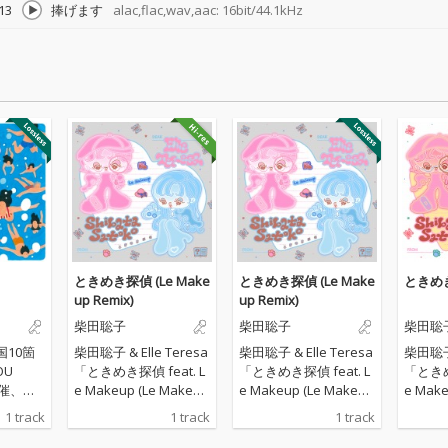
13
捧げます
alac,flac,wav,aac: 16bit/44.1kHz
ときめき探偵 (Le Make
ときめき探偵 (Le Make
ときめ
up Remix)
up Remix)
柴田聡子
柴田聡子
柴田聡
国10箇
柴田聡子 & Elle Teresa
柴田聡子 & Elle Teresa
柴田聡子 
OU
「ときめき探偵 feat. L
「ときめき探偵 feat. L
「ときめき
開催、「F
e Makeup (Le Makeup
e Makeup (Le Makeup
e Make
VAL'2
Remix)」2025.12.17 Re
Remix)」2025.12.17 Re
Release 柴田聡
1 track
1 track
1 track
る柴田
lease Elle Teresaを迎
lease Elle Teresaを迎
年11月
ツアーや
えたドラマプレミア23
えたドラマプレミア23
W X 