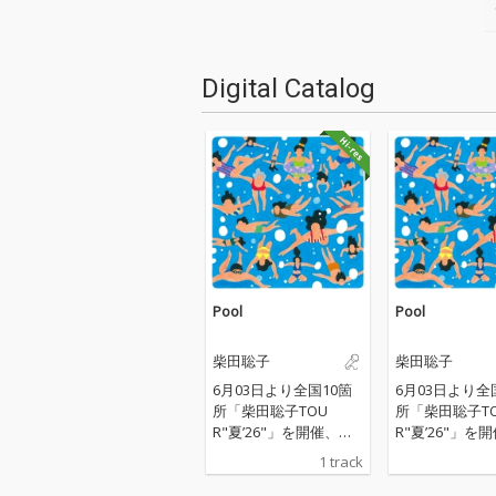
Digital Catalog
Pool
Pool
柴田聡子
柴田聡子
6月03日より全国10箇
6月03日より全
所「柴田聡子TOU
所「柴田聡子T
R"夏’26"」を開催、「F
R"夏’26"」を
UJI ROCK FESTIVAL'2
UJI ROCK FESTI
1 track
6」にも出演する柴田
6」にも出演す
聡子の新曲。 ツアーや
聡子の新曲。 