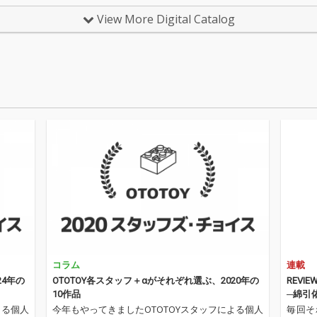
盛り上
「シナントロープ」オ
「シナントロープ」オ
公演で
View More Digital Catalog
聡子と
ープニングテーマ曲
ープニングテーマ曲
ったEll
による
「ときめき探偵」。 オ
「ときめき探偵」。 オ
迎え共
曲「Po
リジナルの共同プロデ
リジナルの共同プロデ
の新曲
ュース
ュース・ミックスを担
ュース・ミックスを担
feat. 
岡田拓
当したLe Makeupによ
当したLe Makeupによ
は、20
グは、
るリミックス。 マスタ
るリミックス。 マスタ
スター
リング、Dave Coole
リング、Dave Coole
レミア
y。アートディレクシ
y。アートディレクシ
ープ」
ョン、デザイン、坂脇
ョン、デザイン、坂脇
る。 
慶。イラストレーショ
慶。イラストレーショ
ス・ミ
ンは、anccoが担当。
ンは、anccoが担当。
Make
2026.03.28には、LIQUI
2026.03.28には、LIQUI
グ、Dav
DROOMで柴田聡子 pr
DROOMで柴田聡子 pr
ートデ
esents「ありがとう」
esents「ありがとう」
デザイ
vol.3（柴田聡子(BAND
vol.3（柴田聡子(BAND
ラスト
SET) × Elle Teresa × Le
SET) × Elle Teresa × Le
ancc
Makeup）のライブも
Makeup）のライブも
決定。
決定。
コラム
連載
24年の
OTOTOY各スタッフ＋αがそれぞれ選ぶ、2020年の
REVI
10作品
─綿引
よる個人
今年もやってきましたOTOTOYスタッフによる個人
毎回そ