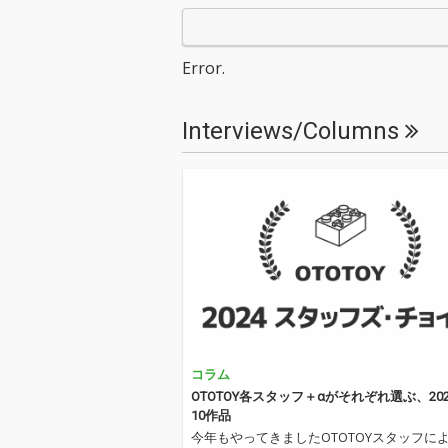
フェスでもでも盛り上
フェスでもでも
がり必至の柴田聡子と
がり必至の柴田
バンドメンバーによる
バンドメンバー
Error.
ダンサブルな新曲「Po
ダンサブルな新
ol」。 プロデュース
ol」。 プロデ
は、柴田聡子、岡田拓
は、柴田聡子、
Interviews/Columns
郎。マスタリングは、
郎。マスタリン
Dave Cooley。
Dave Cooley。
コラム
OTOTOY各スタッフ＋αがそれぞれ選ぶ、20
10作品
今年もやってきましたOTOTOYスタッフに