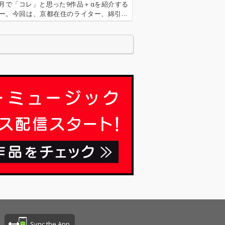
月で「コレ」と思った9作品＋αを紹介する
ー。今回は、京都在住のライター、綿引佑
場。国内インディーの良質なポップス9作品
介します!大阪を拠点に活動する男女混声の4
ンドの最新作。素朴かつ…
Sync the App