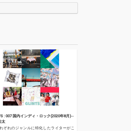
共演が話題にな
公演で共演が話題にな
e Teresaを再び
ったElle Teresaを再び
演が実現。 久々
迎え共演が実現。 久々
「ときめき探偵
の新曲「ときめき探偵
Le Makeup」
feat. Le Makeup」
25年10月06日に
は、2025年10月06日に
トするドラマプ
スタートするドラマプ
23「シナントロ
レミア23「シナントロ
にも決定してい
ープ」にも決定してい
共同プロデュー
る。 共同プロデュー
ックスには、Le
ス・ミックスには、Le
up。マスタリン
Makeup。マスタリン
e Cooley。ア
グ、Dave Cooley。ア
ィレクション、
ートディレクション、
ン、坂脇慶。イ
デザイン、坂脇慶。イ
レーションは、
ラストレーションは、
oが担当。
anccoが担当。
EWS : 007 国内インディ・ロック(2020年8月)─
佑太
れぞれのジャンルに特化したライターがこ