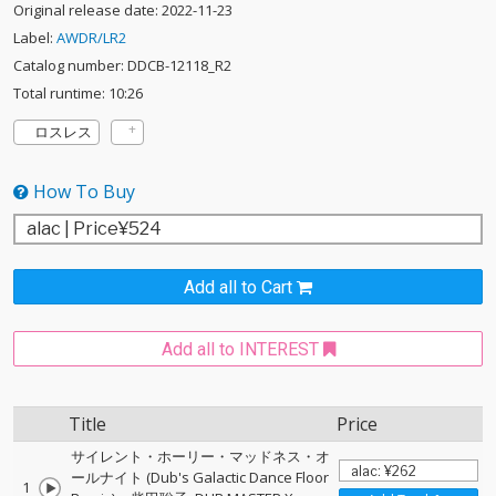
Original release date: 2022-11-23
Label:
AWDR/LR2
Catalog number: DDCB-12118_R2
Total runtime: 10:26
ロスレス
How To Buy
Add all to Cart
Add all to INTEREST
Title
Price
サイレント・ホーリー・マッドネス・オ
ールナイト (Dub's Galactic Dance Floor
1