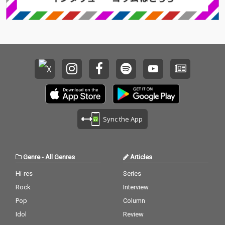
y。アートディレクシ
y。アートディレクシ
ョン、デザイン、坂脇
ョン、デザイン、坂脇
慶。イラストレーショ
慶。イラストレーショ
ンは、anccoが担当。
ンは、anccoが担当。
2026.03.28には、LIQUI
2026.03.28には、LIQUI
DROOMで柴田聡子 pr
DROOMで柴田聡子 pr
esents「ありがとう」
esents「ありがとう」
vol.3（柴田聡子(BAND
vol.3（柴田聡子(BAND
SET) × Elle Teresa × Le
SET) × Elle Teresa × Le
Makeup）のライブも
Makeup）のライブも
決定。
決定。
Sync the App
Genre
-
All Genres
Articles
Hi-res
Series
Rock
Interview
Pop
Column
Idol
Review