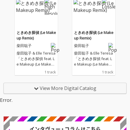
バンドメンバーによる
バンドメンバーによる
ダンサブルな新曲「Po
ダンサブルな新曲「Po
ol」。 プロデュース
ol」。 プロデュース
は、柴田聡子、岡田拓
は、柴田聡子、岡田拓
郎。マスタリングは、
郎。マスタリングは、
Dave Cooley。
Dave Cooley。
ときめき探偵 (Le Make
ときめき探偵 (Le Make
up Remix)
up Remix)
柴田聡子
柴田聡子
柴田聡子 & Elle Teresa
柴田聡子 & Elle Teresa
「ときめき探偵 feat. L
「ときめき探偵 feat. L
e Makeup (Le Makeup
e Makeup (Le Makeup
Remix)」2025.12.17 Re
Remix)」2025.12.17 Re
1 track
1 track
lease Elle Teresaを迎
lease Elle Teresaを迎
えたドラマプレミア23
えたドラマプレミア23
「シナントロープ」オ
「シナントロープ」オ
View More Digital Catalog
ープニングテーマ曲
ープニングテーマ曲
「ときめき探偵」。 オ
「ときめき探偵」。 オ
Error.
リジナルの共同プロデ
リジナルの共同プロデ
ュース・ミックスを担
ュース・ミックスを担
当したLe Makeupによ
当したLe Makeupによ
るリミックス。 マスタ
るリミックス。 マスタ
リング、Dave Coole
リング、Dave Coole