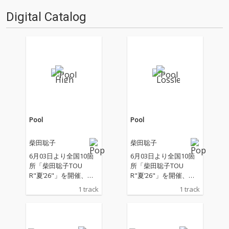
Digital Catalog
Pool
Pool
柴田聡子
柴田聡子
6月03日より全国10箇
6月03日より全国10箇
所「柴田聡子TOU
所「柴田聡子TOU
R"夏’26"」を開催、「F
R"夏’26"」を開催、「F
UJI ROCK FESTIVAL'2
UJI ROCK FESTIVAL'2
1 track
1 track
6」にも出演する柴田
6」にも出演する柴田
聡子の新曲。 ツアーや
聡子の新曲。 ツアーや
フェスでもでも盛り上
フェスでもでも盛り上
がり必至の柴田聡子と
がり必至の柴田聡子と