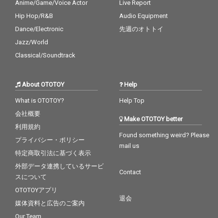
Anime/Game/Voice Actor
Live Report
Hip Hop/R&B
Audio Equipment
Dance/Electronic
先週のオトトイ
Jazz/World
Classical/Soundtrack
About OTOTOY
Help
What is OTOTOY?
Help Top
会社概要
Make OTOTOY better
利用規約
Found something weird? Please
プライバシー・ポリシー
mail us
特定商取引法に基づく表示
外部データ連携しているサービ
Contact
スについて
OTOTOYアプリ
退会
媒体資料と広告のご案内
Our Team