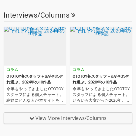
Interviews/Columns
コラム
コラム
OTOTOY各スタッフ＋αがそれぞ
OTOTOY各スタッフ＋αがそれぞ
れ選ぶ、2024年の10作品
れ選ぶ、2020年の10作品
今年もやってきましたOTOTOY
今年もやってきましたOTOTOY
スタッフによる個人チャート。
スタッフによる個人チャート。
絶妙にどんな人が本サイトを運
いろいろ大変だった2020年、な
営しているのか？ そんな自己
にを聴いてOTOTOYを作ってい
紹介もちょっとかねておりま
たのか？ 今年は新人、梶野に加
す。2024年は、それぞれなにを
えてインターン、そしてコント
View More Interviews/Columns
聴いてOTOTOYを作っていたの
リビューター枠としていろいろ
か？ ということでスタッフ・
と関わっているライター陣の方
チャートをお届けします…
にも書いてもらいま…