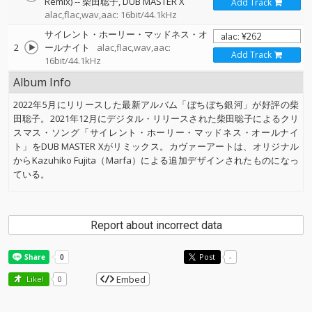
Remix)
--
柴田聡子
DUB MASTER X
Add Track
alac,flac,wav,aac: 16bit/44.1kHz
サイレント・ホーリー・マッドネス・オ
2
ールナイト
alac,flac,wav,aac:
Add Track
16bit/44.1kHz
Album Info
2022年5月にリリースした最新アルバム「ぼちぼち銀河」が好評の柴
田聡子。2021年12月にデジタル・リリースされた柴田聡子によるクリ
スマス・ソング「サイレント・ホーリー・マッドネス・オールナイ
ト」をDUB MASTER Xがリミックス。カヴァーアートは、オリジナル
からKazuhiko Fujita（Marfa）による追加デザインされたものになっ
ている。
Report about incorrect data
Post
-
Embed
Like!
0