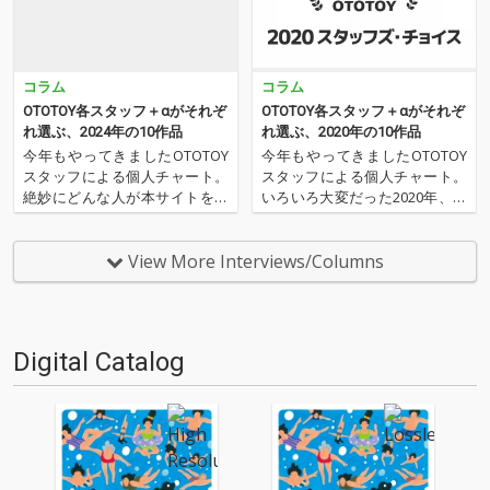
コラム
コラム
OTOTOY各スタッフ＋αがそれぞ
OTOTOY各スタッフ＋αがそれぞ
れ選ぶ、2024年の10作品
れ選ぶ、2020年の10作品
今年もやってきましたOTOTOY
今年もやってきましたOTOTOY
スタッフによる個人チャート。
スタッフによる個人チャート。
絶妙にどんな人が本サイトを運
いろいろ大変だった2020年、な
営しているのか？ そんな自己
にを聴いてOTOTOYを作ってい
紹介もちょっとかねておりま
たのか？ 今年は新人、梶野に加
す。2024年は、それぞれなにを
えてインターン、そしてコント
View More Interviews/Columns
聴いてOTOTOYを作っていたの
リビューター枠としていろいろ
か？ ということでスタッフ・
と関わっているライター陣の方
チャートをお届けします…
にも書いてもらいま…
Digital Catalog