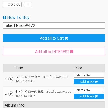
ロスレス
How To Buy
Add all to Cart
Add all to INTEREST
Title
Price
ワンコロメーター
alac,flac,wav,aac:
1
16bit/44.1kHz
Add Track
セパタクローの奥義
alac,flac,wav,aac:
2
16bit/44.1kHz
Add Track
Album Info