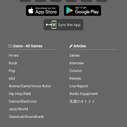
SET) × Elle Teresa × Le
SET) × Elle Teresa × Le
Makeup）のライブも
Makeup）のライブも
決定。
決定。
Sync the App
Genre
-
All Genres
Articles
Hi-res
Series
Rock
Interview
Pop
Column
Idol
Review
Anime/Game/Voice Actor
Live Report
Hip Hop/R&B
Audio Equipment
Dance/Electronic
先週のオトトイ
Jazz/World
Classical/Soundtrack