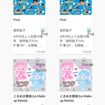
Pool
Pool
柴田聡子
柴田聡子
6月03日より全国10箇
6月03日より全国10箇
所「柴田聡子TOU
所「柴田聡子TOU
R"夏’26"」を開催、「F
R"夏’26"」を開催、「F
UJI ROCK FESTIVAL'2
UJI ROCK FESTIVAL'2
1 track
1 track
6」にも出演する柴田
6」にも出演する柴田
聡子の新曲。 ツアーや
聡子の新曲。 ツアーや
フェスでもでも盛り上
フェスでもでも盛り上
がり必至の柴田聡子と
がり必至の柴田聡子と
バンドメンバーによる
バンドメンバーによる
ダンサブルな新曲「Po
ダンサブルな新曲「Po
ol」。 プロデュース
ol」。 プロデュース
は、柴田聡子、岡田拓
は、柴田聡子、岡田拓
郎。マスタリングは、
郎。マスタリングは、
Dave Cooley。
Dave Cooley。
ときめき探偵 (Le Make
ときめき探偵 (Le Make
up Remix)
up Remix)