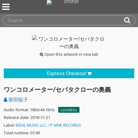
Open this artwork in new tab
Express Checkout
ワンコロメーター/セパタクローの奥義
柴田聡子
Audio format: 16bit/44.1kHz
Lossless
Release date: 2018-11-21
Label:
IDEAL MUSIC LLC. / P-VINE RECORDS
Total runtime: 07:49