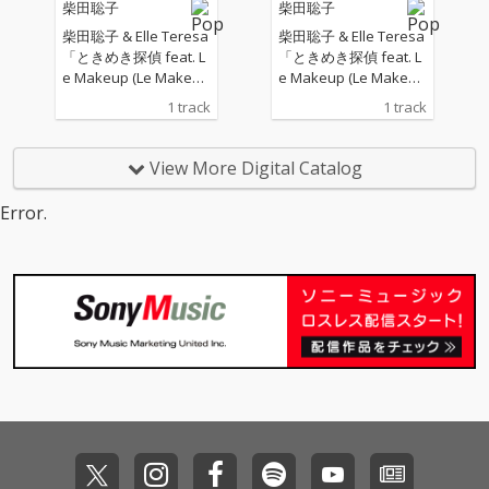
柴田聡子
柴田聡子
柴田聡子 & Elle Teresa
柴田聡子 & Elle Teresa
「ときめき探偵 feat. L
「ときめき探偵 feat. L
e Makeup (Le Makeup
e Makeup (Le Makeup
Remix)」2025.12.17 Re
Remix)」2025.12.17 Re
1 track
1 track
lease Elle Teresaを迎
lease Elle Teresaを迎
えたドラマプレミア23
えたドラマプレミア23
「シナントロープ」オ
「シナントロープ」オ
View More Digital Catalog
ープニングテーマ曲
ープニングテーマ曲
「ときめき探偵」。 オ
「ときめき探偵」。 オ
Error.
リジナルの共同プロデ
リジナルの共同プロデ
ュース・ミックスを担
ュース・ミックスを担
当したLe Makeupによ
当したLe Makeupによ
るリミックス。 マスタ
るリミックス。 マスタ
リング、Dave Coole
リング、Dave Coole
y。アートディレクシ
y。アートディレクシ
ョン、デザイン、坂脇
ョン、デザイン、坂脇
慶。イラストレーショ
慶。イラストレーショ
ンは、anccoが担当。
ンは、anccoが担当。
2026.03.28には、LIQUI
2026.03.28には、LIQUI
DROOMで柴田聡子 pr
DROOMで柴田聡子 pr
esents「ありがとう」
esents「ありがとう」
vol.3（柴田聡子(BAND
vol.3（柴田聡子(BAND