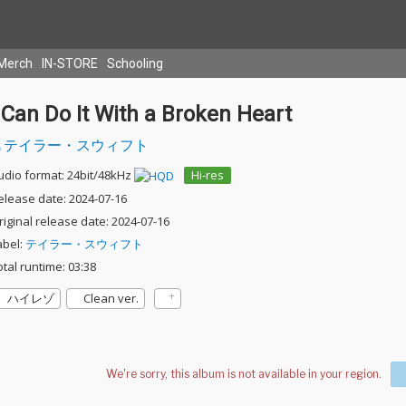
Merch
IN-STORE
Schooling
 Can Do It With a Broken Heart
テイラー・スウィフト
udio format: 24bit/48kHz
Hi-res
elease date: 2024-07-16
riginal release date: 2024-07-16
abel:
テイラー・スウィフト
otal runtime: 03:38
ハイレゾ
Clean ver.