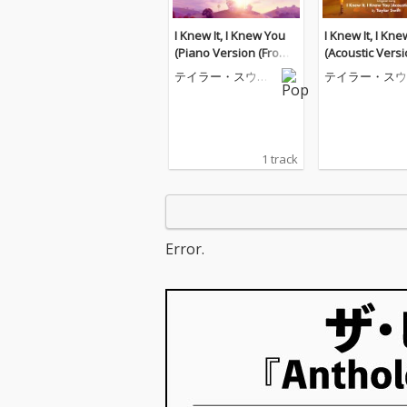
I Knew It, I Knew You
I Knew It, I Kn
(Piano Version (From
(Acoustic Versi
"Toy Story 5"))
m "Toy Story 5"
テイラー・スウィ
テイラー・スウ
フト
フト
1 track
Error.