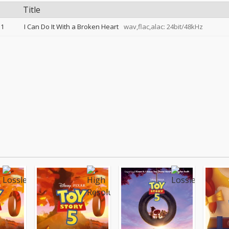
Title
1
I Can Do It With a Broken Heart
wav,flac,alac: 24bit/48kHz