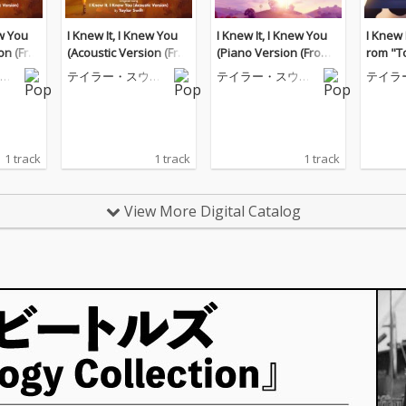
ew You
I Knew It, I Knew You
I Knew It, I Knew You
I Knew 
on (Fro
(Acoustic Version (Fro
(Piano Version (From
rom "To
))
m "Toy Story 5"))
"Toy Story 5"))
ィ
テイラー・スウィ
テイラー・スウィ
テイラ
フト
フト
フト
1 track
1 track
1 track
View More Digital Catalog