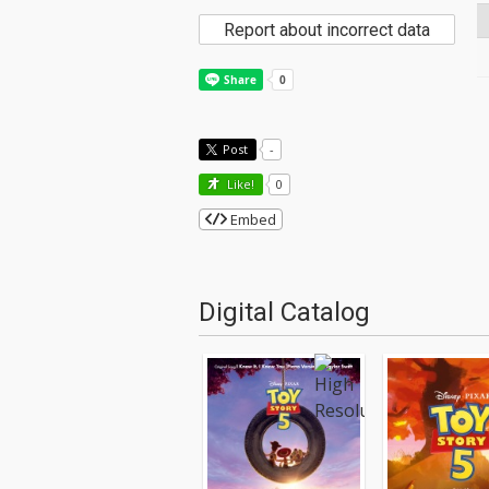
Report about incorrect data
Post
-
Like!
0
Embed
Digital Catalog