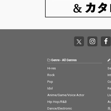
Genre
-
All Genres
Hi-res
Se
Rock
In
Pop
C
Idol
Re
Anime/Game/Voice Actor
Li
Hip Hop/R&B
Au
Dance/Electronic
先