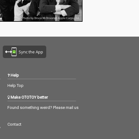
Sync the App
Help
Help Top
Make OTOTOY better
Found something weird? Please mail us
Contact
つ