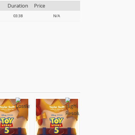
Duration
Price
03:38
N/A