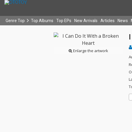
Genre Top
Top Albums
Top EPs
New Arrivals
Articles
News
I
Enlarge the artwork
A
R
O
L
T