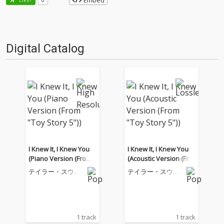
Embed
Digital Catalog
I Knew It, I Knew You
I Knew It, I Knew You
(Piano Version (From
(Acoustic Version (Fro
"Toy Story 5"))
m "Toy Story 5"))
テイラー・スウィ
テイラー・スウィ
フト
フト
1 track
1 track