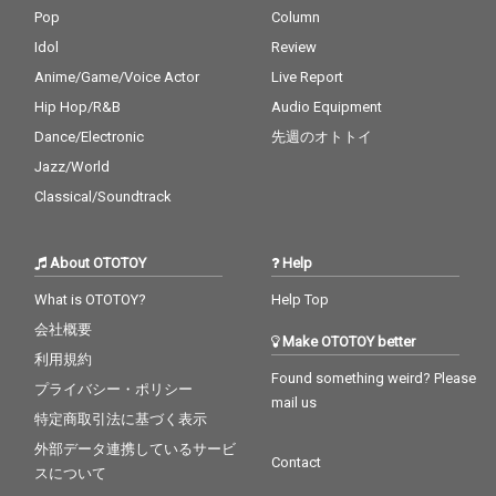
Pop
Column
Idol
Review
Anime/Game/Voice Actor
Live Report
Hip Hop/R&B
Audio Equipment
Dance/Electronic
先週のオトトイ
Jazz/World
Classical/Soundtrack
About OTOTOY
Help
What is OTOTOY?
Help Top
会社概要
Make OTOTOY better
利用規約
Found something weird? Please
プライバシー・ポリシー
mail us
特定商取引法に基づく表示
外部データ連携しているサービ
Contact
スについて