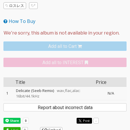
ロスレス
How To Buy
Add all to Cart
Add all to INTEREST
Title
Price
Delicate (Seeb Remix)
wav,flac,alac:
1
N/A
16bit/44.1kHz
Report about incorrect data
Post
-
Like!
0