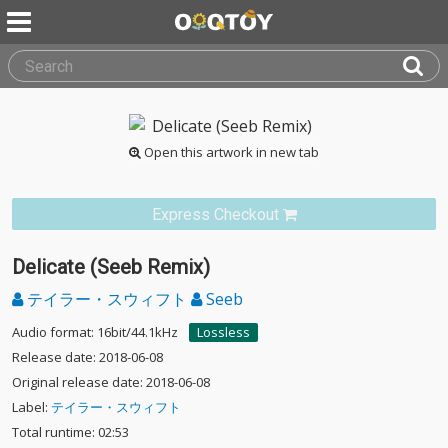
Open this artwork in new tab
Express Checkout
Delicate (Seeb Remix)
テイラー・スウィフト
Seeb
Audio format: 16bit/44.1kHz
Lossless
Release date: 2018-06-08
Original release date: 2018-06-08
Label:
テイラー・スウィフト
Total runtime: 02:53