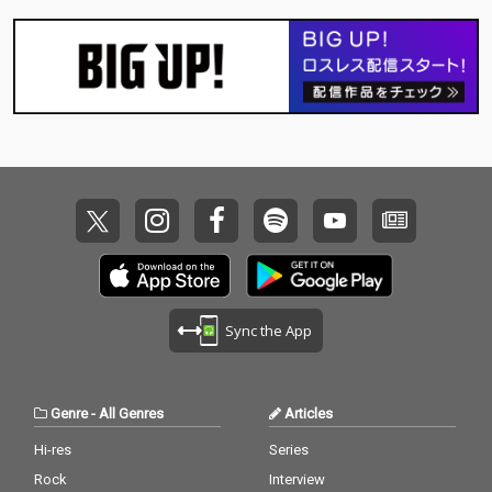
Sync the App
Genre
-
All Genres
Articles
Hi-res
Series
Rock
Interview