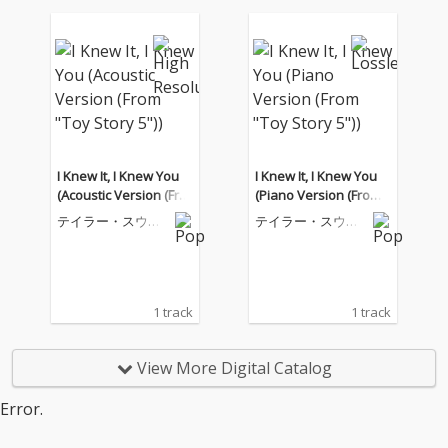
I Knew It, I Knew You
I Knew It, I Knew You
(Acoustic Version (Fro
(Piano Version (From
m "Toy Story 5"))
"Toy Story 5"))
テイラー・スウィ
テイラー・スウィ
フト
フト
1 track
1 track
View More Digital Catalog
Error.