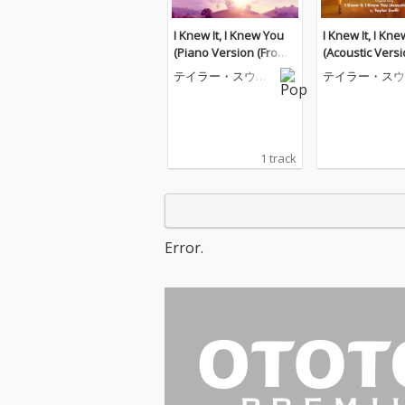
I Knew It, I Knew You
I Knew It, I Kn
(Piano Version (From
(Acoustic Versi
"Toy Story 5"))
m "Toy Story 5"
テイラー・スウィ
テイラー・スウ
フト
フト
1 track
Error.