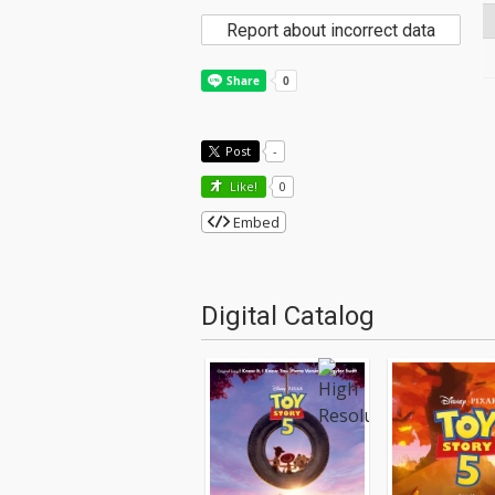
Report about incorrect data
Post
-
Like!
0
Embed
Digital Catalog