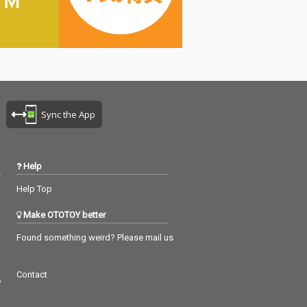
Sync the App
Help
Help Top
Make OTOTOY better
Found something weird? Please mail us
Contact
つ