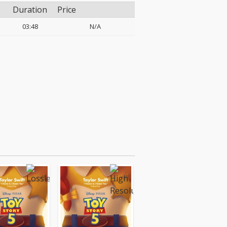
Duration
Price
03:48
N/A