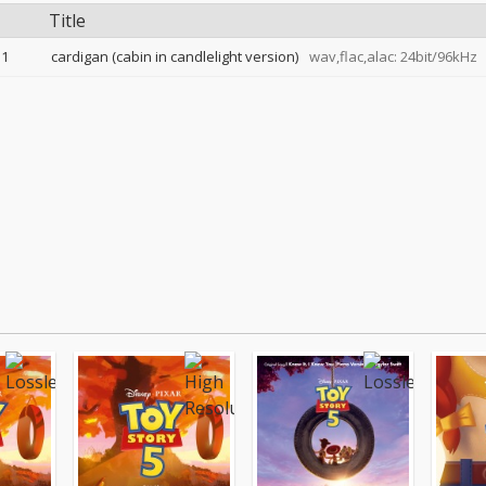
Title
1
cardigan (cabin in candlelight version)
wav,flac,alac: 24bit/96kHz