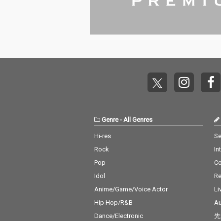
Genre
-
All Genres
Hi-res
Se
Rock
In
Pop
C
Idol
Re
Anime/Game/Voice Actor
Li
Hip Hop/R&B
Au
Dance/Electronic
先