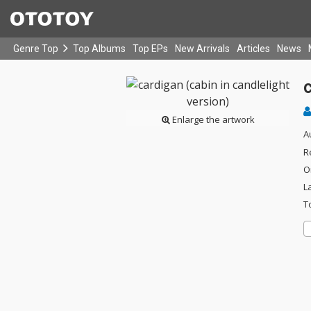
Genre Top
Top Albums
Top EPs
New Arrivals
Articles
News
c
Enlarge the artwork
A
R
O
L
T