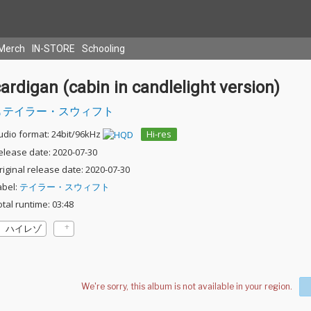
Merch
IN-STORE
Schooling
ardigan (cabin in candlelight version)
テイラー・スウィフト
udio format: 24bit/96kHz
Hi-res
elease date: 2020-07-30
riginal release date: 2020-07-30
abel:
テイラー・スウィフト
otal runtime: 03:48
ハイレゾ