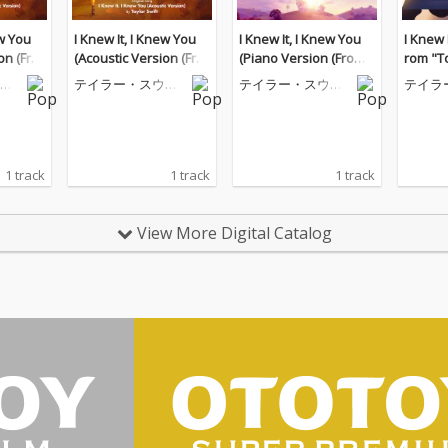
ew You
I Knew It, I Knew You
I Knew It, I Knew You
I Knew 
on (Fro
(Acoustic Version (Fro
(Piano Version (From
rom "To
))
m "Toy Story 5"))
"Toy Story 5"))
ィ
テイラー・スウィ
テイラー・スウィ
テイラ
フト
フト
フト
1 track
1 track
1 track
View More Digital Catalog