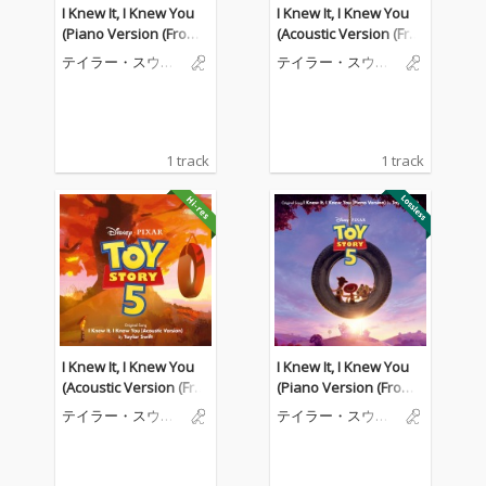
I Knew It, I Knew You
I Knew It, I Knew You
(Piano Version (From
(Acoustic Version (Fro
"Toy Story 5"))
m "Toy Story 5"))
テイラー・スウィ
テイラー・スウィ
フト
フト
1 track
1 track
I Knew It, I Knew You
I Knew It, I Knew You
(Acoustic Version (Fro
(Piano Version (From
m "Toy Story 5"))
"Toy Story 5"))
テイラー・スウィ
テイラー・スウィ
フト
フト