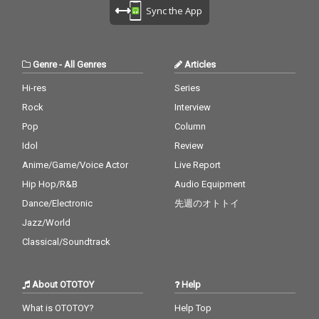
Sync the App
Genre
-
All Genres
Articles
Hi-res
Series
Rock
Interview
Pop
Column
Idol
Review
Anime/Game/Voice Actor
Live Report
Hip Hop/R&B
Audio Equipment
Dance/Electronic
先週のオトトイ
Jazz/World
Classical/Soundtrack
About OTOTOY
Help
What is OTOTOY?
Help Top