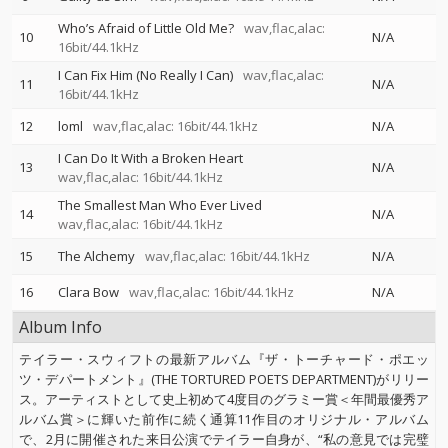
Who’s Afraid of Little Old Me?
wav,flac,alac:
10
N/A
16bit/44.1kHz
I Can Fix Him (No Really I Can)
wav,flac,alac:
11
N/A
16bit/44.1kHz
12
loml
wav,flac,alac: 16bit/44.1kHz
N/A
I Can Do It With a Broken Heart
13
N/A
wav,flac,alac: 16bit/44.1kHz
The Smallest Man Who Ever Lived
14
N/A
wav,flac,alac: 16bit/44.1kHz
15
The Alchemy
wav,flac,alac: 16bit/44.1kHz
N/A
16
Clara Bow
wav,flac,alac: 16bit/44.1kHz
N/A
Album Info
テイラー・スウィフトの最新アルバム『ザ・トーチャード・ポエッ
ツ・デパートメント』(THE TORTURED POETS DEPARTMENT)がリリー
ス。アーティストとして史上初めて4度目のグラミー賞＜年間最優秀ア
ルバム賞＞に輝いた前作に続く通算11作目のオリジナル・アルバム
で、2月に開催された来日公演でテイラー自身が、“私の意見では完璧