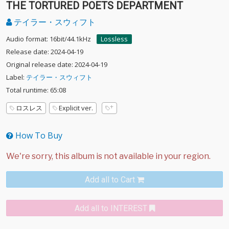
THE TORTURED POETS DEPARTMENT
テイラー・スウィフト
Audio format: 16bit/44.1kHz
Lossless
Release date: 2024-04-19
Original release date: 2024-04-19
Label:
テイラー・スウィフト
Total runtime: 65:08
ロスレス
Explicit ver.
How To Buy
Add all to Cart
Add all to INTEREST