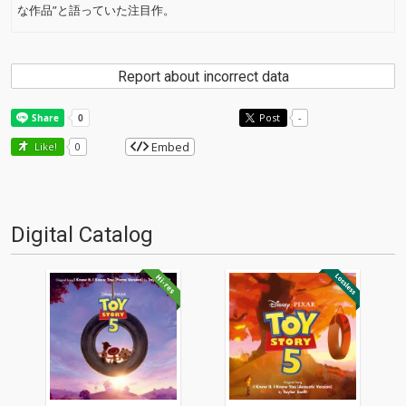
な作品”と語っていた注目作。
Report about incorrect data
Post
-
Embed
Like!
0
Digital Catalog