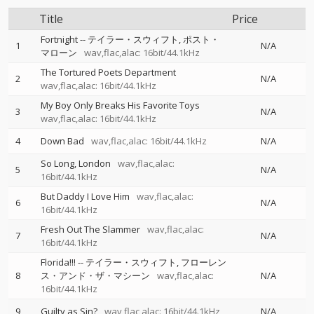
Title
Price
Fortnight
--
テイラー・スウィフト
ポスト・
1
N/A
マローン
wav,flac,alac: 16bit/44.1kHz
The Tortured Poets Department
2
N/A
wav,flac,alac: 16bit/44.1kHz
My Boy Only Breaks His Favorite Toys
3
N/A
wav,flac,alac: 16bit/44.1kHz
4
Down Bad
wav,flac,alac: 16bit/44.1kHz
N/A
So Long, London
wav,flac,alac:
5
N/A
16bit/44.1kHz
But Daddy I Love Him
wav,flac,alac:
6
N/A
16bit/44.1kHz
Fresh Out The Slammer
wav,flac,alac:
7
N/A
16bit/44.1kHz
Florida!!!
--
テイラー・スウィフト
フローレン
8
ス・アンド・ザ・マシーン
wav,flac,alac:
N/A
16bit/44.1kHz
9
Guilty as Sin?
wav,flac,alac: 16bit/44.1kHz
N/A