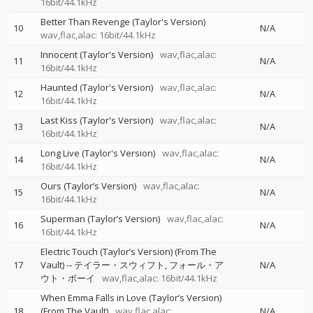
16bit/44.1kHz
Better Than Revenge (Taylor's Version)
10
N/A
wav,flac,alac: 16bit/44.1kHz
Innocent (Taylor's Version)
wav,flac,alac:
11
N/A
16bit/44.1kHz
Haunted (Taylor's Version)
wav,flac,alac:
12
N/A
16bit/44.1kHz
Last Kiss (Taylor's Version)
wav,flac,alac:
13
N/A
16bit/44.1kHz
Long Live (Taylor's Version)
wav,flac,alac:
14
N/A
16bit/44.1kHz
Ours (Taylor’s Version)
wav,flac,alac:
15
N/A
16bit/44.1kHz
Superman (Taylor’s Version)
wav,flac,alac:
16
N/A
16bit/44.1kHz
Electric Touch (Taylor’s Version) (From The
17
Vault)
--
テイラー・スウィフト
フォール・ア
N/A
ウト・ボーイ
wav,flac,alac: 16bit/44.1kHz
When Emma Falls in Love (Taylor’s Version)
18
(From The Vault)
wav,flac,alac:
N/A