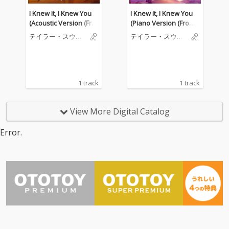
I Knew It, I Knew You
I Knew It, I Knew You
(Acoustic Version (Fro
(Piano Version (From
m "Toy Story 5"))
"Toy Story 5"))
テイラー・スウィ
テイラー・スウィ
フト
フト
1 track
1 track
View More Digital Catalog
Error.