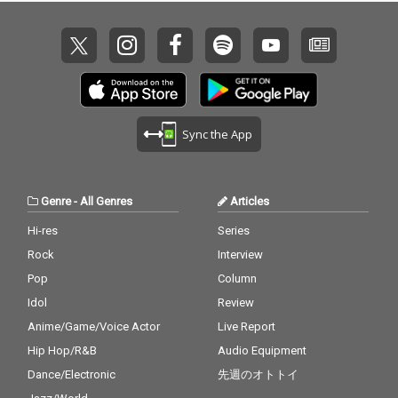
Sync the App
Genre
-
All Genres
Articles
Hi-res
Series
Rock
Interview
Pop
Column
Idol
Review
Anime/Game/Voice Actor
Live Report
Hip Hop/R&B
Audio Equipment
Dance/Electronic
先週のオトトイ