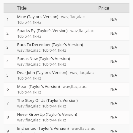
Title
Price
Mine (Taylor's Version)
wav,flac,alac:
1
N/A
16bit/44.1kHz
Sparks Fly (Taylor’s Version)
wav,flac,alac:
2
N/A
16bit/44.1kHz
Back To December (Taylor's Version)
3
N/A
wav,flac,alac: 16bit/44.1kHz
Speak Now (Taylor's Version)
4
N/A
wav,flac,alac: 16bit/44.1kHz
Dear John (Taylor's Version)
wav,flac,alac:
5
N/A
16bit/44.1kHz
Mean (Taylor's Version)
wav,flac,alac:
6
N/A
16bit/44.1kHz
The Story Of Us (Taylor's Version)
7
N/A
wav,flac,alac: 16bit/44.1kHz
Never Grow Up (Taylor's Version)
8
N/A
wav,flac,alac: 16bit/44.1kHz
Enchanted (Taylor's Version)
wav,flac,alac:
9
N/A