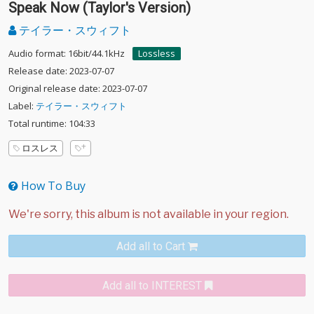
Speak Now (Taylor's Version)
テイラー・スウィフト
Audio format: 16bit/44.1kHz
Lossless
Release date: 2023-07-07
Original release date: 2023-07-07
Label:
テイラー・スウィフト
Total runtime: 104:33
ロスレス
How To Buy
Add all to Cart
Add all to INTEREST