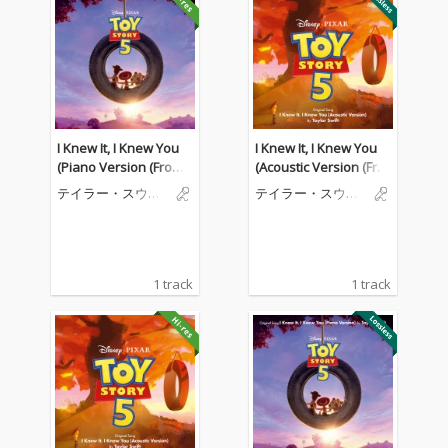
I Knew It, I Knew You
I Knew It, I Knew You
(Piano Version (From
(Acoustic Version (Fro
"Toy Story 5"))
m "Toy Story 5"))
テイラー・スウィ
テイラー・スウィ
フト
フト
1 track
1 track