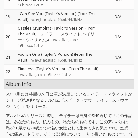
16bit/44.1kHz
I Can See You (Taylor’s Version) (From The
19
N/A
Vault)
wav,flac,alac: 16bit/44.1kHz
Castles Crumbling (Taylor’s Version) (From
The Vault)
--
テイラー・スウィフト
ヘイリ
20
N/A
ー・ウィリアムス
wav,flac,alac:
16bit/44.1kHz
Foolish One (Taylor’s Version) (From The
21
N/A
Vault)
wav,flac,alac: 16bit/44.1kHz
Timeless (Taylor’s Version) (From The Vault)
22
N/A
wav,flac,alac: 16bit/44.1kHz
Album Info
来年2月には待望の来日公演が決定しているテイラー・スウィフトが
シリーズ第3弾となるアルバム『スピーク・ナウ（テイラーズ・ヴァー
ジョン）』をリリース。
アルバムのリリースに際し、テイラーは自身のSNS通じて「この作品
は、あなたのもの、私のもの、私たちのものです。このアルバムは、
私が18歳から20歳までの若い女性として生きてきた気まぐれ、空想、
心の痛み、ドラマ、そして悲劇について一人で書いたものです。当