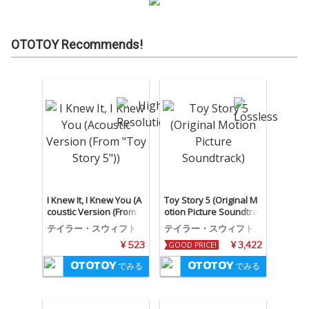
OTOTOY Recommends!
I Knew It, I Knew You (A
Toy Story 5 (Original M
coustic Version (From
otion Picture Soundtrac
"Toy Story 5"))
k)
テイラー・スウィフト
テイラー・スウィフト,
ランディ・ニューマン
¥ 523
GOOD PRICE!
¥ 3,422
でみる
でみる