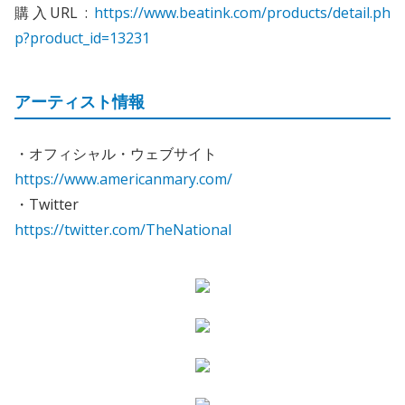
購入URL :
https://www.beatink.com/products/detail.ph
p?product_id=13231
アーティスト情報
・オフィシャル・ウェブサイト
https://www.americanmary.com/
・Twitter
https://twitter.com/TheNational