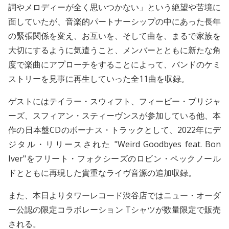
詞やメロディーが全く思いつかない」という絶望や苦境に
面していたが、音楽的パートナーシップの中にあった長年
の緊張関係を変え、お互いを、そして曲を、まるで家族を
大切にするように気遣うこと、メンバーとともに新たな角
度で楽曲にアプローチをすることによって、バンドのケミ
ストリーを見事に再生していった全11曲を収録。
ゲストにはテイラー・スウィフト、フィービー・ブリジャ
ーズ、スフィアン・スティーヴンスが参加している他、本
作の日本盤CDのボーナス・トラックとして、2022年にデ
ジタル・リリースされた "Weird Goodbyes feat. Bon
Iver"をフリート・フォクシーズのロビン・ペックノール
ドとともに再現した貴重なライヴ音源の追加収録。
また、本日よりタワーレコード渋谷店ではニュー・オーダ
ー公認の限定コラボレーション Tシャツが数量限定で販売
される。