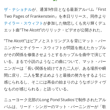
ザ・ナショナル
が、通算9作目となる最新アルバム『First
Two Pages of Frankenstein』を本日リリース。同作より
テイラー・スウィフト
が参加した物悲しくも光り輝くデュ
エット曲"The Alcott"のリリック・ビデオが公開された。
"The Alcott"はピアノとストリングスを背にマット・バー
ニンガーとテイラー・スウィフトが問題を抱えたカップル
がその関係を修復させようとするカップルを曲中で演じて
いる。まるで小説のようなこの曲について、マット・バー
ニンガーは「長い関係を続けてきた二人が、ある場所や瞬
間に戻り、二人を繋ぎ止めようと最後の努力をするように
感じられるし、そこには再会の始まりのようなポジティヴ
なものが感じられる」と語っている。
ニューヨーク北部のLong Pond Studiosで制作されたアル
バムは、リード・シンガーのマット・バーニンガーが「歌