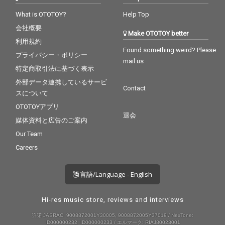
What is OTOTOY?
Help Top
会社概要
Make OTOTOY better
利用規約
Found something weird? Please
プライバシー・ポリシー
mail us
特定商取引法に基づく表示
外部データ連携しているサービ
Contact
スについて
OTOTOYアプリ
退会
媒体資料と広告のご案内
Our Team
Careers
言語/Language - English
Hi-res music store, reviews and interviews
許諾 JASRAC: 9008872001Y30005, 9008872005Y37019 / NexTone:
ID000000232, ID000000233 / エルマーク: RIAJ80023001