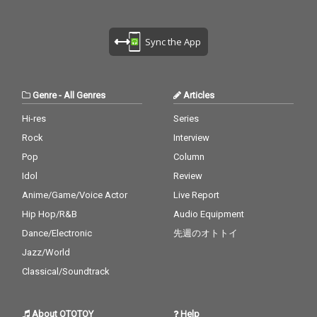
Sync the App
Genre
-
All Genres
Articles
Hi-res
Series
Rock
Interview
Pop
Column
Idol
Review
Anime/Game/Voice Actor
Live Report
Hip Hop/R&B
Audio Equipment
Dance/Electronic
先週のオトトイ
Jazz/World
Classical/Soundtrack
About OTOTOY
Help