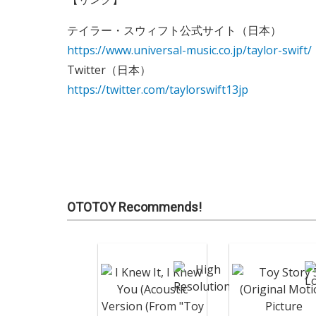
テイラー・スウィフト公式サイト（日本）
https://www.universal-music.co.jp/taylor-swift/
Twitter（日本）
https://twitter.com/taylorswift13jp
OTOTOY Recommends!