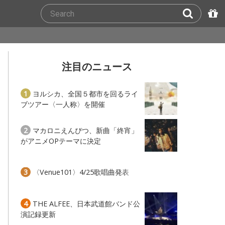
注目のニュース
1
ヨルシカ、全国５都市を回るライ
ブツアー〈一人称〉を開催
2
マカロニえんぴつ、新曲「終宵」
がアニメOPテーマに決定
3
〈Venue101〉4/25歌唱曲発表
4
THE ALFEE、日本武道館バンド公
演記録更新