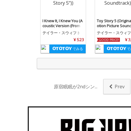
I Knew It, I Knew You (A
Toy Story 5 (Origin
coustic Version (From
otion Picture Soun
"Toy Story 5"))
k)
テイラー・スウィフト
テイラー・スウィフ
ランディ・ニューマ
¥ 523
GOOD PRICE!
¥ 3
でみる
で
原宿眠眠が2ndシン...
Prev