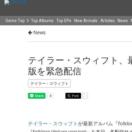
Genre Top
Top Albums
Top EPs
New Arrivals
Articles
News
News
テイラー・スウィフト、最新A
版を緊急配信
テイラー・スウィフト
Post
-
テイラー・スウィフト
が最新アルバム『folklo
『folklore (deluxe version)』を本日