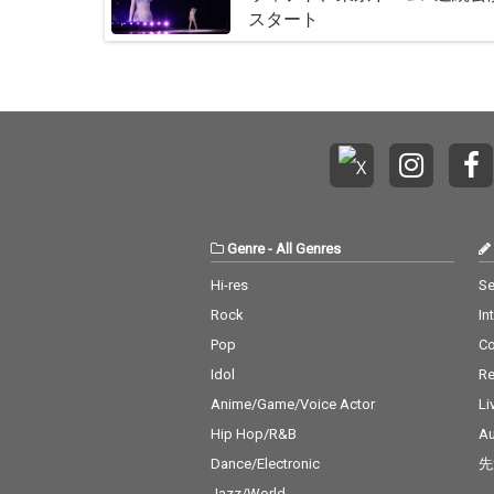
スタート
Genre
-
All Genres
Hi-res
Se
Rock
In
Pop
C
Idol
Re
Anime/Game/Voice Actor
Li
Hip Hop/R&B
Au
Dance/Electronic
先
Jazz/World