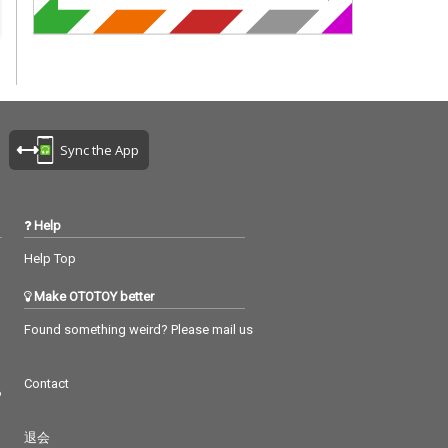
Sync the App
Help
Help Top
Make OTOTOY better
Found something weird? Please mail us
Contact
つ
退会