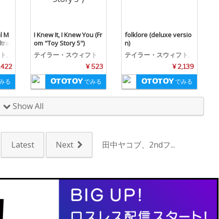
al M
I Knew It, I Knew You (Fr
folklore (deluxe versio
dtrac
om "Toy Story 5")
n)
ト,
テイラー・スウィフト
テイラー・スウィフト,
ン
ボン・イヴェール
,422
¥ 523
¥ 2,139
みる
でみる
でみる
Show All
Latest
Next
田中ヤコブ、2ndフ...