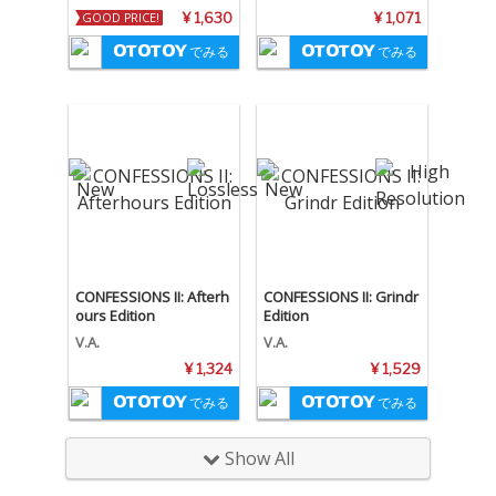
GOOD PRICE!
¥ 1,630
¥ 1,071
でみる
でみる
CONFESSIONS II: Afterh
CONFESSIONS II: Grindr
ours Edition
Edition
V.A.
V.A.
¥ 1,324
¥ 1,529
でみる
でみる
Show All