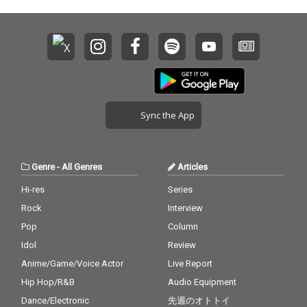
Sync the App
Genre
-
All Genres
Articles
Hi-res
Series
Rock
Interview
Pop
Column
Idol
Review
Anime/Game/Voice Actor
Live Report
Hip Hop/R&B
Audio Equipment
Dance/Electronic
先週のオトトイ