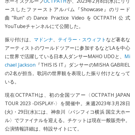
ボーイズグループ
OCTPATH
が、2023年2月8日(水)にリリ
ースしたファーストアルバム『Showcase』のリード
曲"Run"のDance Practice VideoをOCTPATH公式
YouTubeチャンネルにて公開した。
振り付けは、
マドンナ
、
テイラー・スウィフト
など著名な
アーティストのワールドツアーに参加するなどLAを中心
に世界で活躍している日本人ダンサーMAHO UDOと、
Mi
chael Jackson
『THIS IS IT』ダンサーのMISHA GABRIEL
の2名が担当。歌詞の世界観を表現した振り付けとなって
いる。
現在OCTPATHは、初の全国ツアー〈OCTPATH JAPAN
TOUR 2023 -DISPLAY-〉を開催中。来週2023年3月28日
(火)・29日(水)には、神奈川〈パシフィコ横浜 国立大ホー
ル〉でファイナルを迎える。チケットは現在一般販売中。
公演情報詳細は、特設サイトにて。