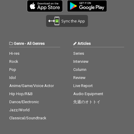
Sync the App
Genre
-
All Genres
Articles
Hi-res
Series
Rock
Interview
Pop
Column
Idol
Review
Anime/Game/Voice Actor
Live Report
Hip Hop/R&B
Audio Equipment
Dance/Electronic
先週のオトトイ
Jazz/World
Classical/Soundtrack