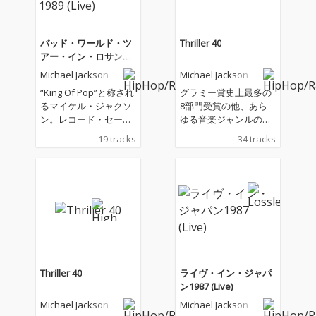
から13曲をハイライ
から13曲をハイライ
ト、ジャクソン5から
ト、ジャクソン5から
ザ・ジャクソンズ、世
ザ・ジャクソンズ、世
バッド・ワールド・ツ
Thriller 40
界中の音楽チャートを
界中の音楽チャートを
アー・イン・ロサンゼ
席巻したマイケルのモ
席巻したマイケルのモ
ルス1989 (Live)
Michael Jackson
Michael Jackson
ンスター・ヒット作
ンスター・ヒット作
『オフ・ザ・ウォー
『オフ・ザ・ウォー
“King Of Pop”と称され
グラミー賞史上最多の
ル』 『スリラー』まで
ル』 『スリラー』まで
るマイケル・ジャクソ
8部門受賞の他、あら
を網羅しており、「ビ
を網羅しており、「ビ
ン。レコード・セール
ゆる音楽ジャンルの垣
リー・ジーン」、「今
リー・ジーン」、「今
スは全世界で4億枚以
根を打ち破り、ポッ
19 tracks
34 tracks
夜はドント・ストッ
夜はドント・ストッ
上を挙げ、グラミー賞
プ・ミュージックと音
プ」、「ヒューマン・
プ」、「ヒューマン・
を13回受賞し、ギネ
楽ビデオの概念を永久
ネイチャー」 といった
ネイチャー」 といった
ス・ブックでは”人類史
に変えることになった
アイコニックなヒット
アイコニックなヒット
上最も成功したエンタ
キング・オブ・ポップ
曲の数々が収録されて
曲の数々が収録されて
ーテインメント・アー
=マイケル・ジャクソ
いる。
いる。
ティスト”として認定さ
ンの 『スリラー』が 4
れる。しかし、2009年
0周年!アルバム制作当
に〈This Is It Tour〉を
時の未発表曲など、サ
行うことを発表しなが
プライズ音源満載の記
らも同年6月に急逝し
念盤が登場!『スリラ
Thriller 40
ライヴ・イン・ジャパ
全世界のファンを悲し
ー』 は、ビルボード・
ン1987 (Live)
ませる。そんなマイケ
アルバム・チャートに
Michael Jackson
Michael Jackson
ル・ジャクソンの貴重
500週以上ランクイン