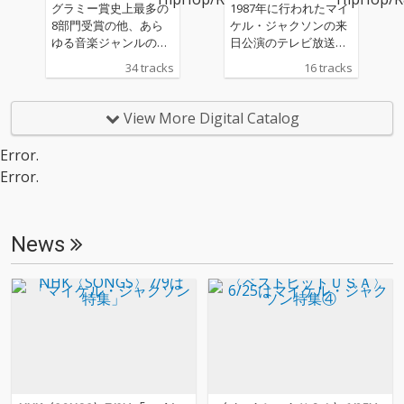
なライヴ・アーカイヴ
し、通算37週間にわた
グラミー賞史上最多の
1987年に行われたマイ
がCDとして登場！ 198
って1位を独走すると
8部門受賞の他、あら
ケル・ジャクソンの来
7年8月にアルバム『Ba
いう輝かしい記録を達
ゆる音楽ジャンルの垣
日公演のテレビ放送用
d』のリリースに伴
成。世界的に見ても
根を打ち破り、ポッ
音源が新たにデジタ
34 tracks
16 tracks
い、同年9月12日の日
『スリラー』は、イギ
プ・ミュージックと音
ル・リマスターされ、
本公演を皮切りに1989
リス、フランス、イタ
楽ビデオの概念を永久
輸入盤国内仕様《帯、
年1月27日のロサンゼ
リア、オーストラリ
に変えることになった
ブックレット対訳付
View More Digital Catalog
ルス公演まで15ヶ国12
ア、デンマーク、ベル
キング・オブ・ポップ
き》で2枚組でリリー
3公演を行った〈BAD
ギー、南アフリカな
=マイケル・ジャクソ
ス！ このアルバムは19
Error.
World Tour〉は440万
ど、事実上世界すべて
ンの 『スリラー』が 4
87年9月27日に横浜ス
Error.
人のオーディエンスを
の国で1位を獲得。日
0周年!アルバム制作当
タジアムで行われたラ
動員する。このツアー
本でも1984年のオリコ
時の未発表曲など、サ
イヴをテレビ放送用に
の千秋楽となる前述の
ン総合アルバム・チャ
プライズ音源満載の記
収録した音源となって
ロサンゼルス公演は
ートで年間1位とな
念盤が登場!『スリラ
いる。「ヒューマン・
News
（米）PBSを通じて全
り、現在までに200万
ー』 は、ビルボード・
ネイチャー」や「今夜
米で放送され、本作は
枚以上の国内セールス
アルバム・チャートに
はビート・イット」、
この放送時に使用され
を記録している。1985
500週以上ランクイン
「スリラー」など世界
た音源によるアルバ
年には 「史上最も売れ
し、通算37週間にわた
的大ヒット曲の数々に
ム・リリースであ
たアルバム」 としてギ
って1位を独走すると
加えジャクソン5のメ
る。”不時着した宇宙
ネスブックに認定さ
いう輝かしい記録を達
ドレーなども披露。実
船”というステージ・コ
れ、1億5千万枚以上の
成。世界的に見ても
際の映像が目に浮かぶ
ンセプトでのコンサー
セールスを誇る<人類
『スリラー』は、イギ
かのような熱量のある
トはマイケル・ジャク
史上最も売れたアルバ
リス、フランス、イタ
圧巻のパフォーマンス
ソンならではの完璧な
ム>であり続けてい
リア、オーストラリ
はファン必聴！ メンバ