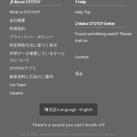
About OTOTOY
Help
What is OTOTOY?
Help Top
会社概要
Make OTOTOY better
利用規約
Found something weird? Please
プライバシー・ポリシー
mail us
特定商取引法に基づく表示
外部データ連携しているサービ
Contact
スについて
OTOTOYアプリ
退会
媒体資料と広告のご案内
Our Team
Careers
言語/Language - English
There's a sound you can't brush off
許諾 JASRAC: 9008872001Y30005, 9008872005Y37019 / NexTone: