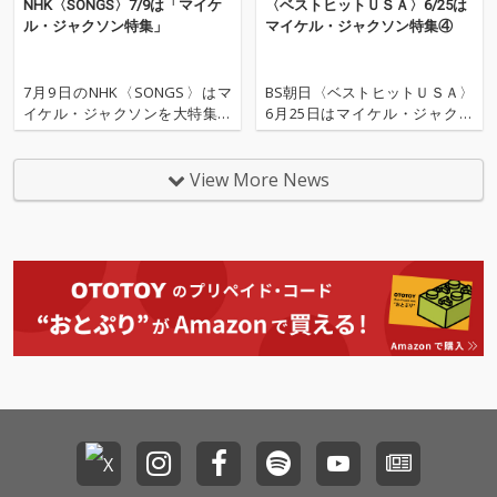
NHK〈SONGS〉7/9は「マイケ
〈ベストヒットＵＳＡ〉6/25は
内容であり、本作のリ
る。
ア、デンマーク、ベル
ー マイケル・ジャクソ
ル・ジャクソン特集」
マイケル・ジャクソン特集④
リースはファン待望の
ギー、南アフリカな
ン（vo）
ものである。 メンバー
ど、事実上世界すべて
マイケル・ジャクソン
の国で1位を獲得。日
7月9日のNHK〈SONGS〉はマ
BS朝日〈ベストヒットＵＳＡ〉
(vo) ロリー・カプラン
本でも1984年のオリコ
イケル・ジャクソンを大特集す
6月25日はマイケル・ジャクソ
(kbds) クリストファ
ン総合アルバム・チャ
る。 映画「Michael／マイケ
ン特集ラストの4回目。公開中
ー・カレル (kbds, g) リ
ートで年間1位とな
ル」をきっかけに、今改めて世
の映画「マイケル」をより楽し
ッキー・ローソン (ds,
り、現在までに200万
界中から大きな注目を集めるマ
むために、小林克也がマイケ
View More News
perc) ジェニファー・
枚以上の国内セールス
イケル・ジャクソン。豊富な貴
ル・ジャクソンを振り返る。 第
バトゥン (g) ジョン・
を記録している。1985
重映像を見ながら、マイケルを
4回目はマーティン・スコセッ
クラーク (g) ドン・ボ
年には 「史上最も売れ
こよなく愛するゲストのTAKAHI
シが監督した「Bad」と、1991
イエッテ (b) ケビン・
たアルバム」 としてギ
RO・西寺郷
年にリリースされたア
ドーシー (cho) ダリ
ネスブックに認定さ
ル・フィネシー (cho)
れ、1億5千万枚以上の
ドリアン・ホリー (cho)
セールスを誇る<人類
シェリル・クロウ (cho)
史上最も売れたアルバ
*Disc1 Track6
ム>であり続けてい
る。