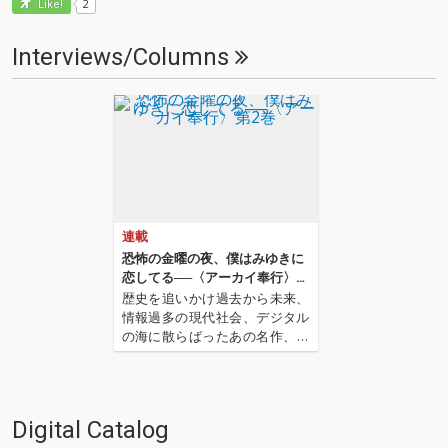
2
Like!
Interviews/Columns
連載
恐怖の金曜の夜、僕はみゆきに
恋してる──〈アーカイ奉行〉第
2巻
歴史を追いかけ過去から未来、
情報過多の現代社会、デジタル
の海に散らばったあの名作、こ
の名作たちをひとつにまとめる
仕事人…!〈アーカイ奉行〉が今
日もデジタルの乱世を治め
る…!'''〈アーカイ奉行〉と
Digital Catalog
は…'''1.過去作の最新リマスター