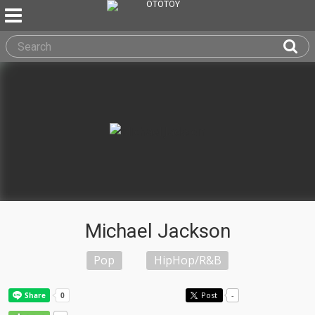
Michael Jackson
Pop
HipHop/R&B
Post
-