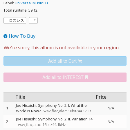
Label:
Universal Music LLC
Total runtime: 59:12
ロスレス
How To Buy
Add all to Cart
Add all to INTEREST
Title
Price
Joe Hisaishi: Symphony No. 2: I. What the
1
N/A
World Is Now?
wav,flac,alac: 16bit/44.1kHz
Joe Hisaishi: Symphony No. 2: II. Variation 14
2
N/A
wav,flac,alac: 16bit/44.1kHz