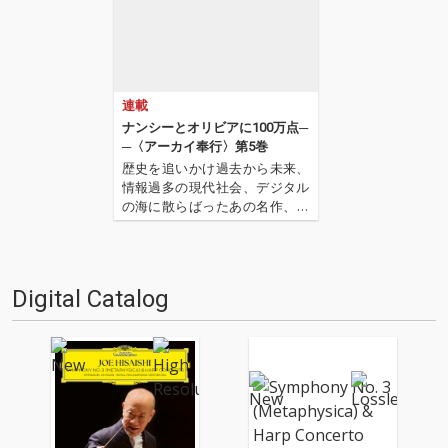
連載
ナンシーとオリビアに100万点─
─〈アーカイ奉行〉第5巻
歴史を追いかけ過去から未来、
情報過多の現代社会、デジタル
の海に散らばったあの名作、こ
の名作たちをひとつにまとめる
仕事人…!〈アーカイ奉行〉が今
日もデジタルの乱世を治め
る…!'''〈アーカイ奉行〉と
Digital Catalog
は…'''1.過去作の最新リマスター
音源 2.これまで未配信…