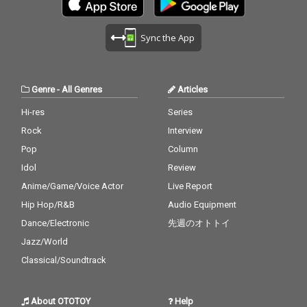
Sync the App
Genre
-
All Genres
Articles
Hi-res
Series
Rock
Interview
Pop
Column
Idol
Review
Anime/Game/Voice Actor
Live Report
Hip Hop/R&B
Audio Equipment
Dance/Electronic
先週のオトトイ
Jazz/World
Classical/Soundtrack
About OTOTOY
Help