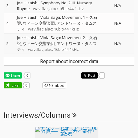
Joe Hisaishi: Symphony No. 2: III. Nursery
3
N/A
Rhyme
wav,flac,alac: 16bit/44.1kHz
Joe Hisaishi: Viola Saga: Movement 1
--
久石
4
譲
ウィーン交響楽団
アントワーヌ・タムス
N/A
ティ
wav,flac,alac: 16bit/44.1kHz
Joe Hisaishi: Viola Saga: Movement 2
--
久石
5
譲
ウィーン交響楽団
アントワーヌ・タムス
N/A
ティ
wav,flac,alac: 16bit/44.1kHz
Report about incorrect data
Post
-
Embed
Like!
0
Interviews/Columns