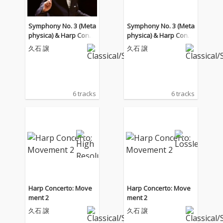
Symphony No. 3 (Meta
Symphony No. 3 (Meta
physica) & Harp Conce
physica) & Harp Conce
rto
rto
久石 譲
久石 譲
6 tracks
6 tracks
Harp Concerto: Move
Harp Concerto: Move
ment 2
ment 2
久石 譲
久石 譲