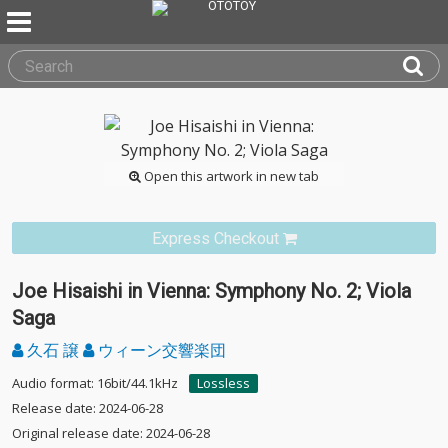
Open this artwork in new tab
Express Checkout
Joe Hisaishi in Vienna: Symphony No. 2; Viola
Saga
久石 譲
ウィーン交響楽団
Audio format: 16bit/44.1kHz
Lossless
Release date: 2024-06-28
Original release date: 2024-06-28