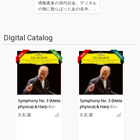
情報過多の現代社会、デジタル
の海に散らばったあの名作、こ
の名作たちをひとつにまとめる
仕事人…!〈アーカイ奉行〉が今
日もデジタルの乱世を治め
る…!'''〈アーカイ奉行〉と
Digital Catalog
は…'''1.過去作の最新リマスター
音源 2.これまで未配信…
Symphony No. 3 (Meta
Symphony No. 3 (Meta
physica) & Harp Conce
physica) & Harp Conce
rto
rto
久石 譲
久石 譲