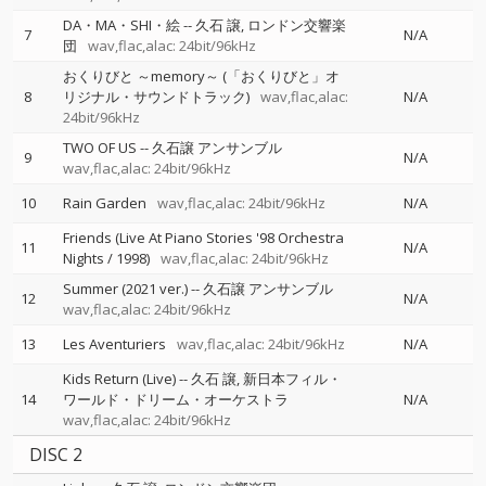
DA・MA・SHI・絵
--
久石 譲
ロンドン交響楽
7
N/A
団
wav,flac,alac: 24bit/96kHz
おくりびと ～memory～ (「おくりびと」オ
8
リジナル・サウンドトラック)
wav,flac,alac:
N/A
24bit/96kHz
TWO OF US
--
久石譲 アンサンブル
9
N/A
wav,flac,alac: 24bit/96kHz
10
Rain Garden
wav,flac,alac: 24bit/96kHz
N/A
Friends (Live At Piano Stories '98 Orchestra
11
N/A
Nights / 1998)
wav,flac,alac: 24bit/96kHz
Summer (2021 ver.)
--
久石譲 アンサンブル
12
N/A
wav,flac,alac: 24bit/96kHz
13
Les Aventuriers
wav,flac,alac: 24bit/96kHz
N/A
Kids Return (Live)
--
久石 譲
新日本フィル・
14
ワールド・ドリーム・オーケストラ
N/A
wav,flac,alac: 24bit/96kHz
DISC 2