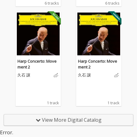
6 tracks
6 tracks
Harp Concerto: Move
Harp Concerto: Move
ment 2
ment 2
久石 譲
久石 譲
1 track
1 track
View More Digital Catalog
Error.