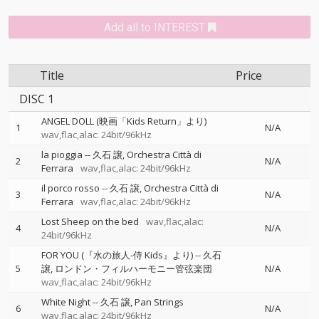
Add all to INTEREST
Title
Price
DISC 1
ANGEL DOLL (映画「Kids Return」より)
1
N/A
wav,flac,alac: 24bit/96kHz
la pioggia
--
久石 譲
Orchestra Città di
2
N/A
Ferrara
wav,flac,alac: 24bit/96kHz
il porco rosso
--
久石 譲
Orchestra Città di
3
N/A
Ferrara
wav,flac,alac: 24bit/96kHz
Lost Sheep on the bed
wav,flac,alac:
4
N/A
24bit/96kHz
FOR YOU (『水の旅人-侍 Kids』より)
--
久石
5
譲
ロンドン・フィルハーモニー管弦楽団
N/A
wav,flac,alac: 24bit/96kHz
White Night
--
久石 譲
Pan Strings
6
N/A
wav,flac,alac: 24bit/96kHz