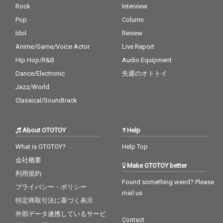
Rock
Interview
Pop
Column
Idol
Review
Anime/Game/Voice Actor
Live Report
Hip Hop/R&B
Audio Equipment
Dance/Electronic
先週のオトトイ
Jazz/World
Classical/Soundtrack
About OTOTOY
Help
What is OTOTOY?
Help Top
会社概要
Make OTOTOY better
利用規約
Found something weird? Please
プライバシー・ポリシー
mail us
特定商取引法に基づく表示
外部データ連携しているサービ
Contact