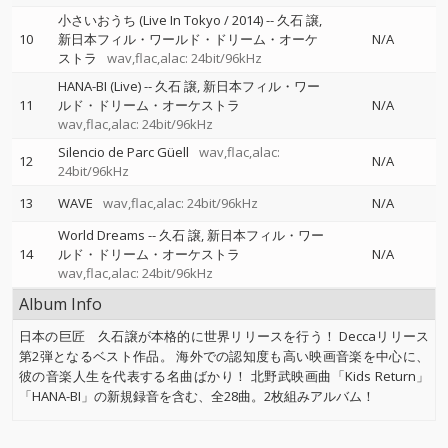
小さいおうち (Live In Tokyo / 2014)
--
久石 譲
10
新日本フィル・ワールド・ドリーム・オーケ
N/A
ストラ
wav,flac,alac: 24bit/96kHz
HANA-BI (Live)
--
久石 譲
新日本フィル・ワー
11
ルド・ドリーム・オーケストラ
N/A
wav,flac,alac: 24bit/96kHz
Silencio de Parc Güell
wav,flac,alac:
12
N/A
24bit/96kHz
13
WAVE
wav,flac,alac: 24bit/96kHz
N/A
World Dreams
--
久石 譲
新日本フィル・ワー
14
ルド・ドリーム・オーケストラ
N/A
wav,flac,alac: 24bit/96kHz
Album Info
日本の巨匠 久石譲が本格的に世界リリースを行う！ Deccaリリース
第2弾となるベスト作品。 海外での認知度も高い映画音楽を中心に、
彼の音楽人生を代表する名曲ばかり！ 北野武映画曲「Kids Return」
「HANA-BI」の新規録音を含む、全28曲。2枚組みアルバム！