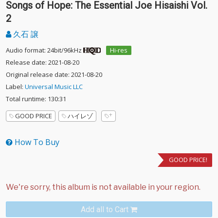
Songs of Hope: The Essential Joe Hisaishi Vol.
2
久石 譲
Audio format: 24bit/96kHz
Hi-res
Release date: 2021-08-20
Original release date: 2021-08-20
Label:
Universal Music LLC
Total runtime: 130:31
GOOD PRICE
ハイレゾ
How To Buy
GOOD PRICE!
Add all to Cart