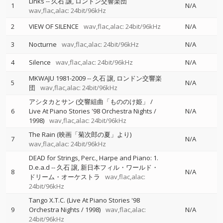
Links
--
久石 譲
ロンドン交響楽団
1
N/A
wav,flac,alac: 24bit/96kHz
2
VIEW OF SILENCE
wav,flac,alac: 24bit/96kHz
N/A
3
Nocturne
wav,flac,alac: 24bit/96kHz
N/A
4
Silence
wav,flac,alac: 24bit/96kHz
N/A
MKWAJU 1981-2009
--
久石 譲
ロンドン交響楽
5
N/A
団
wav,flac,alac: 24bit/96kHz
アシタカとサン (交響組曲「もののけ姫」 /
6
Live At Piano Stories '98 Orchestra Nights /
N/A
1998)
wav,flac,alac: 24bit/96kHz
The Rain (映画「菊次郎の夏」より)
7
N/A
wav,flac,alac: 24bit/96kHz
DEAD for Strings, Perc., Harpe and Piano: 1.
D.e.a.d
--
久石 譲
新日本フィル・ワールド・
8
N/A
ドリーム・オーケストラ
wav,flac,alac:
24bit/96kHz
Tango X.T.C. (Live At Piano Stories '98
9
Orchestra Nights / 1998)
wav,flac,alac:
N/A
24bit/96kHz