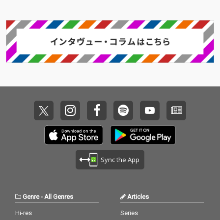
Sync the App
Genre
-
All Genres
Articles
Hi-res
Series