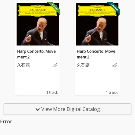
Harp Concerto: Move
Harp Concerto: Move
ment 2
ment 2
久石 譲
久石 譲
1 track
1 track
View More Digital Catalog
Error.