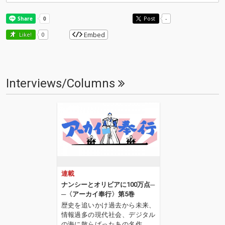
Post
-
Embed
Like!
0
Interviews/Columns
連載
ナンシーとオリビアに100万点─
─〈アーカイ奉行〉第5巻
歴史を追いかけ過去から未来、
情報過多の現代社会、デジタル
の海に散らばったあの名作、こ