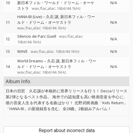
10
新日本フィル・ワールド・ドリーム・オーケ
N/A
ストラ
wav,flac,alac: 16bit/44.1kHz
HANA-BI (Live)
--
久石 譲
新日本フィル・ワー
11
ルド・ドリーム・オーケストラ
N/A
wav,flac,alac: 16bit/44.1kHz
Silencio de Parc Güell
wav,flac,alac:
12
N/A
16bit/44.1kHz
13
WAVE
wav,flac,alac: 16bit/44.1kHz
N/A
World Dreams
--
久石 譲
新日本フィル・ワー
14
ルド・ドリーム・オーケストラ
N/A
wav,flac,alac: 16bit/44.1kHz
Album Info
日本の巨匠 久石譲が本格的に世界リリースを行う！ Deccaリリース
第2弾となるベスト作品。 海外での認知度も高い映画音楽を中心に、
彼の音楽人生を代表する名曲ばかり！ 北野武映画曲「Kids Return」
「HANA-BI」の新規録音を含む、全28曲。2枚組みアルバム！
Report about incorrect data