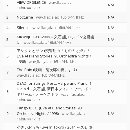
VIEW OF SILENCE
wav,flac,alac:
2
N/A
16bit/44.1kHz
3
Nocturne
wav,flac,alac: 16bit/44.1kHz
N/A
4
Silence
wav,flac,alac: 16bit/44.1kHz
N/A
MKWAJU 1981-2009
--
久石 譲
ロンドン交響楽
5
N/A
団
wav,flac,alac: 16bit/44.1kHz
アシタカとサン (交響組曲「もののけ姫」 /
6
Live At Piano Stories '98 Orchestra Nights /
N/A
1998)
wav,flac,alac: 16bit/44.1kHz
The Rain (映画「菊次郎の夏」より)
7
N/A
wav,flac,alac: 16bit/44.1kHz
DEAD for Strings, Perc., Harpe and Piano: 1.
D.e.a.d
--
久石 譲
新日本フィル・ワールド・
8
N/A
ドリーム・オーケストラ
wav,flac,alac:
16bit/44.1kHz
Tango X.T.C. (Live At Piano Stories '98
9
Orchestra Nights / 1998)
wav,flac,alac:
N/A
16bit/44.1kHz
小さいおうち (Live In Tokyo / 2014)
--
久石 譲