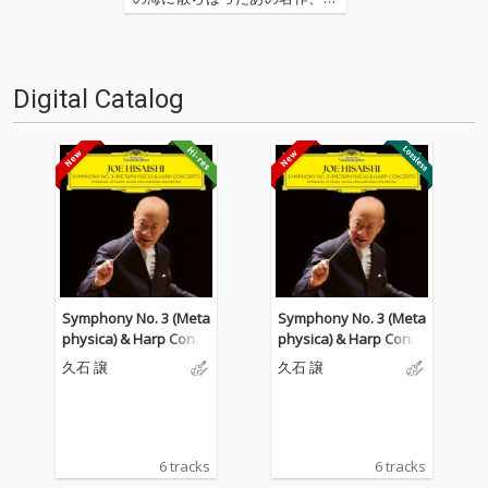
の名作たちをひとつにまとめる
仕事人…!〈アーカイ奉行〉が今
日もデジタルの乱世を治め
る…!'''〈アーカイ奉行〉と
Digital Catalog
は…'''1.過去作の最新リマスター
音源 2.これまで未配信…
Symphony No. 3 (Meta
Symphony No. 3 (Meta
physica) & Harp Conce
physica) & Harp Conce
rto
rto
久石 譲
久石 譲
6 tracks
6 tracks