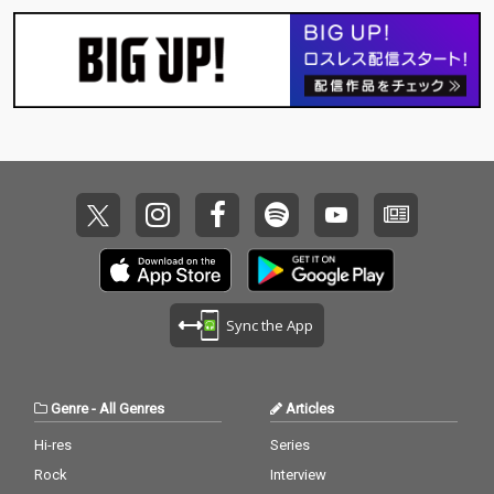
Sync the App
Genre
-
All Genres
Articles
Hi-res
Series
Rock
Interview