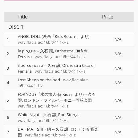
Title
Price
DISC 1
ANGEL DOLL (映画「Kids Return」より)
1
N/A
wav,flac,alac: 16bit/44.1kHz
la pioggia
--
久石 譲
Orchestra Città di
2
N/A
Ferrara
wav,flac,alac: 16bit/44.1kHz
il porco rosso
--
久石 譲
Orchestra Città di
3
N/A
Ferrara
wav,flac,alac: 16bit/44.1kHz
Lost Sheep on the bed
wav,flac,alac:
4
N/A
16bit/44.1kHz
FOR YOU (『水の旅人-侍 Kids』より)
--
久石
5
譲
ロンドン・フィルハーモニー管弦楽団
N/A
wav,flac,alac: 16bit/44.1kHz
White Night
--
久石 譲
Pan Strings
6
N/A
wav,flac,alac: 16bit/44.1kHz
DA・MA・SHI・絵
--
久石 譲
ロンドン交響楽
7
N/A
団
wav,flac,alac: 16bit/44.1kHz