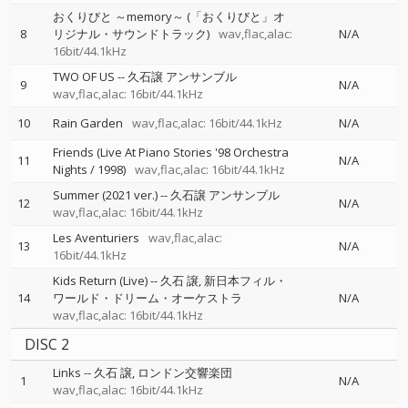
おくりびと ～memory～ (「おくりびと」オ
8
リジナル・サウンドトラック)
wav,flac,alac:
N/A
16bit/44.1kHz
TWO OF US
--
久石譲 アンサンブル
9
N/A
wav,flac,alac: 16bit/44.1kHz
10
Rain Garden
wav,flac,alac: 16bit/44.1kHz
N/A
Friends (Live At Piano Stories '98 Orchestra
11
N/A
Nights / 1998)
wav,flac,alac: 16bit/44.1kHz
Summer (2021 ver.)
--
久石譲 アンサンブル
12
N/A
wav,flac,alac: 16bit/44.1kHz
Les Aventuriers
wav,flac,alac:
13
N/A
16bit/44.1kHz
Kids Return (Live)
--
久石 譲
新日本フィル・
14
ワールド・ドリーム・オーケストラ
N/A
wav,flac,alac: 16bit/44.1kHz
DISC 2
Links
--
久石 譲
ロンドン交響楽団
1
N/A
wav,flac,alac: 16bit/44.1kHz