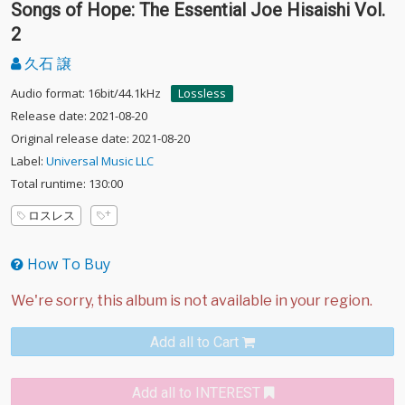
Songs of Hope: The Essential Joe Hisaishi Vol.
2
久石 譲
Audio format: 16bit/44.1kHz
Lossless
Release date: 2021-08-20
Original release date: 2021-08-20
Label:
Universal Music LLC
Total runtime: 130:00
ロスレス
How To Buy
Add all to Cart
Add all to INTEREST