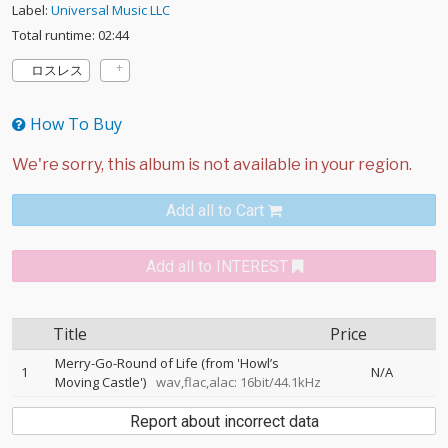
Label:
Universal Music LLC
Total runtime: 02:44
ロスレス
How To Buy
Add all to Cart
Add all to INTEREST
Title
Price
Merry-Go-Round of Life (from 'Howl’s
1
N/A
Moving Castle')
wav,flac,alac: 16bit/44.1kHz
Report about incorrect data