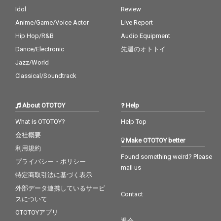
Idol
Review
Anime/Game/Voice Actor
Live Report
Hip Hop/R&B
Audio Equipment
Dance/Electronic
先週のオトトイ
Jazz/World
Classical/Soundtrack
About OTOTOY
Help
What is OTOTOY?
Help Top
会社概要
Make OTOTOY better
利用規約
Found something weird? Please
プライバシー・ポリシー
mail us
特定商取引法に基づく表示
外部データ連携しているサービ
Contact
スについて
OTOTOYアプリ
退会