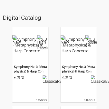
仕事人…!〈アーカイ奉行〉が今
日もデジタルの乱世を治め
る…!'''〈アーカイ奉行〉と
Digital Catalog
は…'''1.過去作の最新リマスター
音源 2.これまで未配信…
Symphony No. 3 (Meta
Symphony No. 3 (Meta
physica) & Harp Conce
physica) & Harp Conce
rto
rto
久石 譲
久石 譲
6 tracks
6 tracks