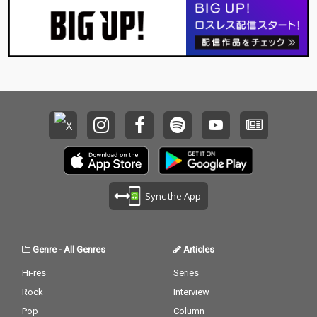
Sync the App
Genre
-
All Genres
Articles
Hi-res
Series
Rock
Interview
Pop
Column