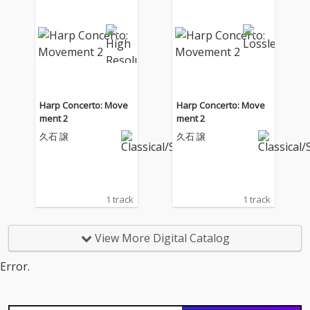
Harp Concerto: Move
Harp Concerto: Move
ment 2
ment 2
久石 譲
久石 譲
1 track
1 track
View More Digital Catalog
Error.