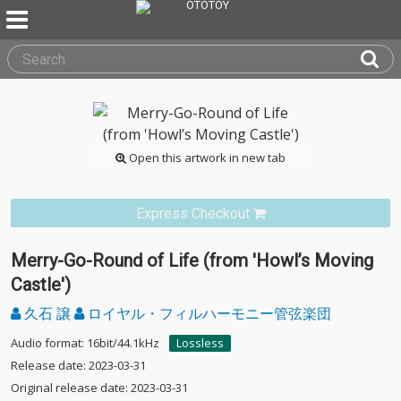
Open this artwork in new tab
Express Checkout
Merry-Go-Round of Life (from 'Howl’s Moving
Castle')
久石 譲
ロイヤル・フィルハーモニー管弦楽団
Audio format: 16bit/44.1kHz
Lossless
Release date: 2023-03-31
Original release date: 2023-03-31