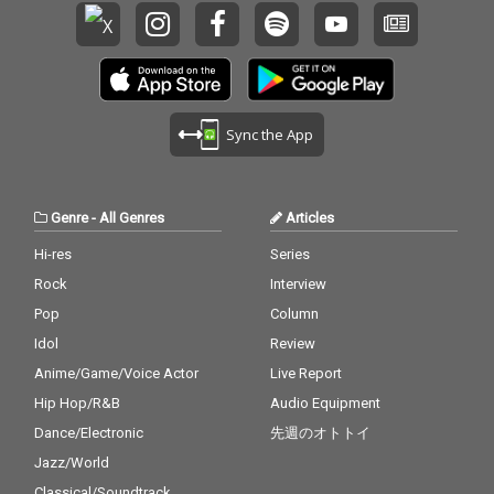
Sync the App
Genre
-
All Genres
Articles
Hi-res
Series
Rock
Interview
Pop
Column
Idol
Review
Anime/Game/Voice Actor
Live Report
Hip Hop/R&B
Audio Equipment
Dance/Electronic
先週のオトトイ
Jazz/World
Classical/Soundtrack