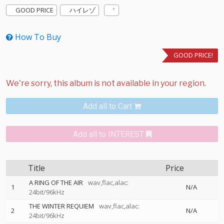
GOOD PRICE
ハイレゾ
How To Buy
GOOD PRICE!
Add all to Cart
Add all to INTEREST
Title
Price
A RING OF THE AIR
wav,flac,alac:
1
N/A
24bit/96kHz
THE WINTER REQUIEM
wav,flac,alac:
2
N/A
24bit/96kHz