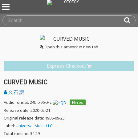
Open this artwork in new tab
Express Checkout
CURVED MUSIC
久石 譲
Audio format: 24bit/96kHz
Hi-res
Release date: 2020-02-21
Original release date: 1986-09-25
Label:
Universal Music LLC
Total runtime: 34:29