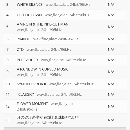
3
WHITE SILENCE
wav,flac,alac: 24bit/96kHz
N/A
4
OUT OF TOWN
wav,flac,alac: 24bit/96kHz
N/A
A VIRGIN & THE PIPE-CUT MAN
5
N/A
wav,flac,alac: 24bit/96kHz
6
794BDH
wav,flac,alac: 24bit/96kHz
N/A
7
ZTD
wav,flac,alac: 24bit/96kHz
N/A
8
PÚFF ÁDDER
wav,flac,alac: 24bit/96kHz
N/A
A RAINBOW IN CURVED MUSIC
9
N/A
wav,flac,alac: 24bit/96kHz
10
SYNTAX ERROR II
wav,flac,alac: 24bit/96kHz
N/A
11
“CLASSIC”
wav,flac,alac: 24bit/96kHz
N/A
FLOWER MOMENT
wav,flac,alac:
12
N/A
24bit/96kHz
月の砂漠の少女 (歌劇“真珠採り”より)
13
N/A
wav,flac,alac: 24bit/96kHz