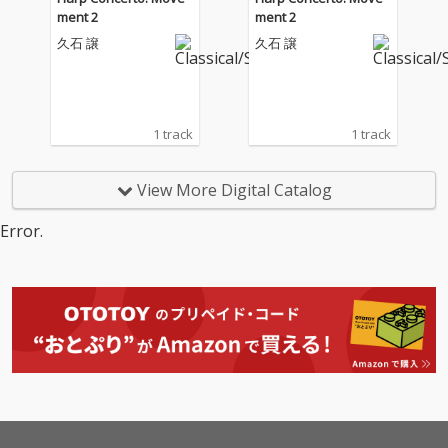
ment 2
ment 2
久石 譲
久石 譲
1 track
1 track
View More Digital Catalog
Error.