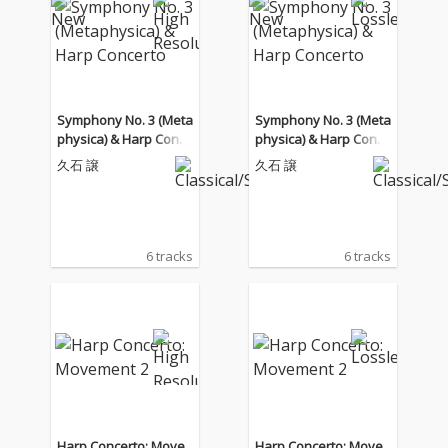
Symphony No. 3 (Meta
Symphony No. 3 (Meta
physica) & Harp Conce
physica) & Harp Conce
rto
rto
久石 譲
久石 譲
6 tracks
6 tracks
Harp Concerto: Move
Harp Concerto: Move