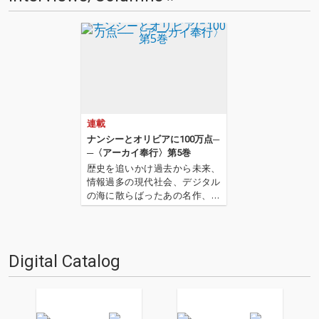
連載
ナンシーとオリビアに100万点─
─〈アーカイ奉行〉第5巻
歴史を追いかけ過去から未来、
情報過多の現代社会、デジタル
の海に散らばったあの名作、こ
の名作たちをひとつにまとめる
仕事人…!〈アーカイ奉行〉が今
日もデジタルの乱世を治め
る…!'''〈アーカイ奉行〉と
Digital Catalog
は…'''1.過去作の最新リマスター
音源 2.これまで未配信…