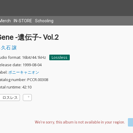
Merch
IN-STORE
Schooling
Gene -遺伝子- Vol.2
久石 譲
udio format: 16bit/44.1kHz
Lossless
elease date: 1999-08-04
abel:
ポニーキャニオン
atalog number: PCCR.00308
otal runtime: 42:10
ロスレス