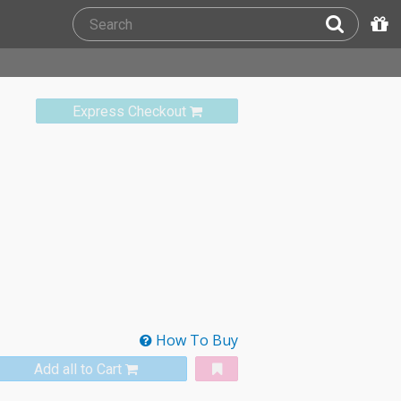
Express Checkout
How To Buy
Add all to Cart