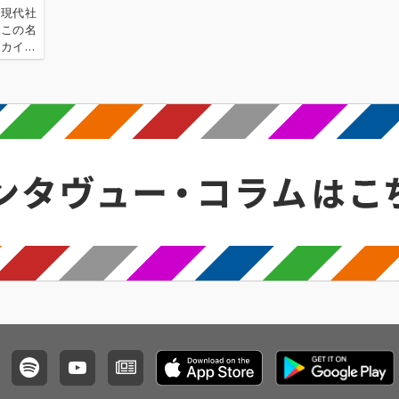
の現代社
、この名
ーカイ奉
〈アーカ
源 2.