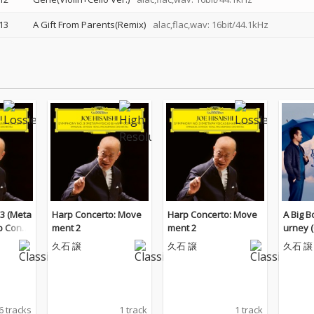
13
A Gift From Parents(Remix)
alac,flac,wav: 16bit/44.1kHz
3 (Meta
Harp Concerto: Move
Harp Concerto: Move
A Big B
p Conce
ment 2
ment 2
urney (
Picture
久石 譲
久石 譲
久石 譲
6 tracks
1 track
1 track