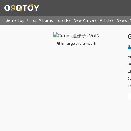
Genre Top
Top Albums
Top EPs
New Arrivals
Articles
News
Enlarge the artwork
A
R
L
C
T