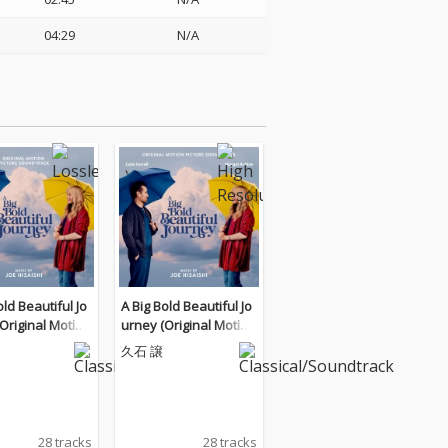
04:29
N/A
old Beautiful Jo
A Big Bold Beautiful Jo
Original Motion
urney (Original Motion
 Soundtrack)
Picture Soundtrack)
久石 譲
28 tracks
28 tracks