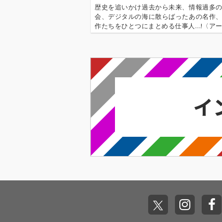
歴史を追いかけ過去から未来、情報過多
会、デジタルの海に散らばったあの名作
作たちをひとつにまとめる仕事人…!〈ア
行〉が今日もデジタルの乱世を治める…!'''
イ奉行〉とは…'''1.過去作の最新リマスター音
これまで未配信…