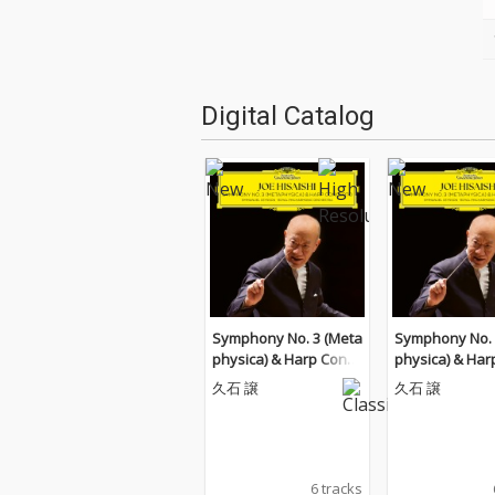
Digital Catalog
Symphony No. 3 (Meta
Symphony No. 
physica) & Harp Conce
physica) & Har
rto
rto
久石 譲
久石 譲
6 tracks