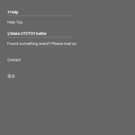
Help
Help Top
Make OTOTOY better
Found something weird? Please mail us
Contact
つ
退会