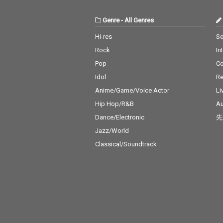
Genre
-
All Genres
Hi-res
Se
Rock
In
Pop
C
Idol
Re
Anime/Game/Voice Actor
Li
Hip Hop/R&B
Au
Dance/Electronic
先
Jazz/World
Classical/Soundtrack