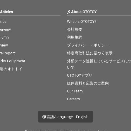
Articles
About OTOTOY
ries
What is OTOTOY?
terview
会社概要
olumn
利用規約
view
プライバシー・ポリシー
ve Report
特定商取引法に基づく表示
dio Equipment
外部データ連携しているサービスに
いて
週のオトトイ
OTOTOYアプリ
媒体資料と広告のご案内
Our Team
Careers
言語/Language - English