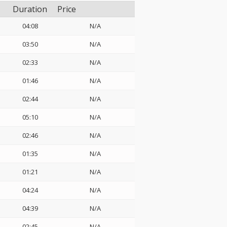
Duration
Price
04:08
N/A
03:50
N/A
02:33
N/A
01:46
N/A
02:44
N/A
05:10
N/A
02:46
N/A
01:35
N/A
01:21
N/A
04:24
N/A
04:39
N/A
02:45
N/A