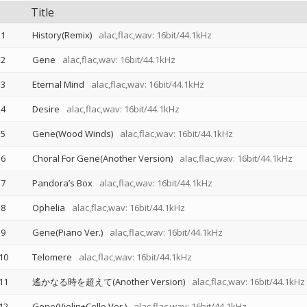
Title
1
History(Remix)
alac,flac,wav: 16bit/44.1kHz
2
Gene
alac,flac,wav: 16bit/44.1kHz
3
Eternal Mind
alac,flac,wav: 16bit/44.1kHz
4
Desire
alac,flac,wav: 16bit/44.1kHz
5
Gene(Wood Winds)
alac,flac,wav: 16bit/44.1kHz
6
Choral For Gene(Another Version)
alac,flac,wav: 16bit/44.1kHz
7
Pandora’s Box
alac,flac,wav: 16bit/44.1kHz
8
Ophelia
alac,flac,wav: 16bit/44.1kHz
9
Gene(Piano Ver.)
alac,flac,wav: 16bit/44.1kHz
10
Telomere
alac,flac,wav: 16bit/44.1kHz
11
遙かなる時を超えて(Another Version)
alac,flac,wav: 16bit/44.1kHz
12
Gene(Violin+Cello Ver.)
alac,flac,wav: 16bit/44.1kHz