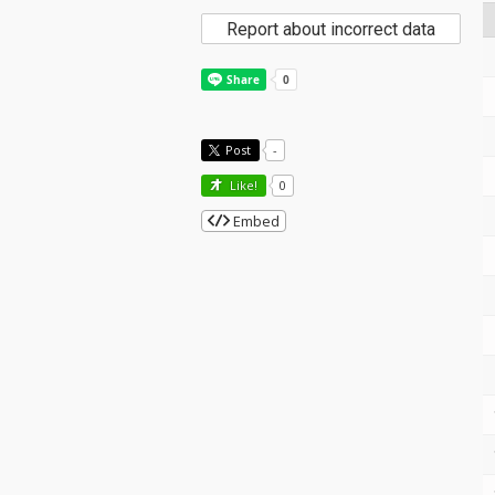
Report about incorrect data
Post
-
Like!
0
Embed