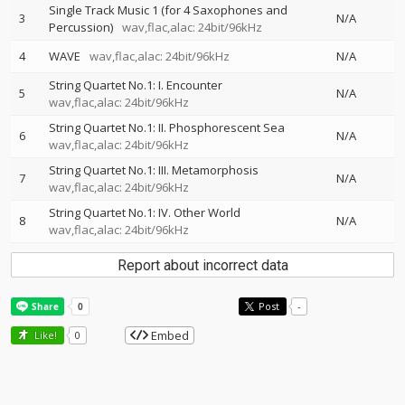
Single Track Music 1 (for 4 Saxophones and
3
N/A
Percussion)
wav,flac,alac: 24bit/96kHz
4
WAVE
wav,flac,alac: 24bit/96kHz
N/A
String Quartet No.1: I. Encounter
5
N/A
wav,flac,alac: 24bit/96kHz
String Quartet No.1: II. Phosphorescent Sea
6
N/A
wav,flac,alac: 24bit/96kHz
String Quartet No.1: III. Metamorphosis
7
N/A
wav,flac,alac: 24bit/96kHz
String Quartet No.1: IV. Other World
8
N/A
wav,flac,alac: 24bit/96kHz
Report about incorrect data
Post
-
Embed
Like!
0