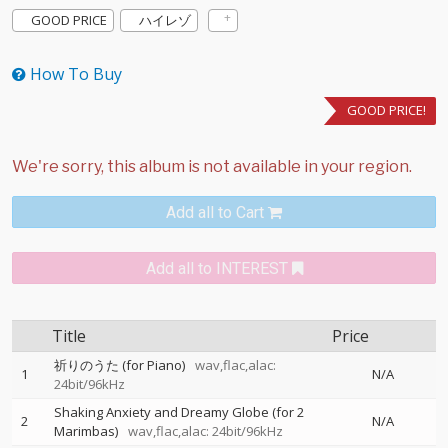
GOOD PRICE
ハイレゾ
How To Buy
GOOD PRICE!
Add all to Cart
Add all to INTEREST
Title
Price
祈りのうた (for Piano)
wav,flac,alac:
1
N/A
24bit/96kHz
Shaking Anxiety and Dreamy Globe (for 2
2
N/A
Marimbas)
wav,flac,alac: 24bit/96kHz