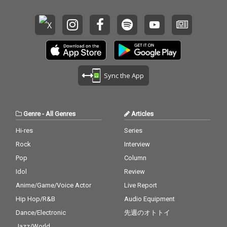
Sync the App
Genre
-
All Genres
Articles
Hi-res
Series
Rock
Interview
Pop
Column
Idol
Review
Anime/Game/Voice Actor
Live Report
Hip Hop/R&B
Audio Equipment
Dance/Electronic
先週のオトトイ
Jazz/World