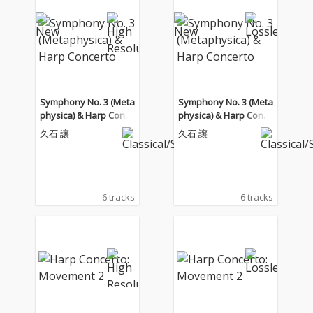
Symphony No. 3 (Meta
Symphony No. 3 (Meta
physica) & Harp Conce
physica) & Harp Conce
rto
rto
久石 譲
久石 譲
6 tracks
6 tracks