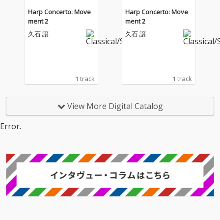
Harp Concerto: Move
Harp Concerto: Move
ment 2
ment 2
久石 譲
久石 譲
1 track
1 track
View More Digital Catalog
Error.