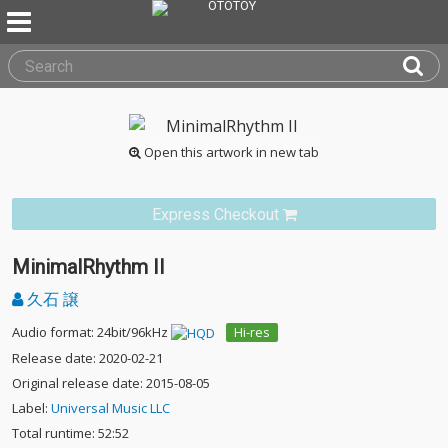
Open this artwork in new tab
Express Checkout
MinimalRhythm II
久石 譲
Audio format: 24bit/96kHz
Hi-res
Release date: 2020-02-21
Original release date: 2015-08-05
Label:
Universal Music LLC
Total runtime: 52:52