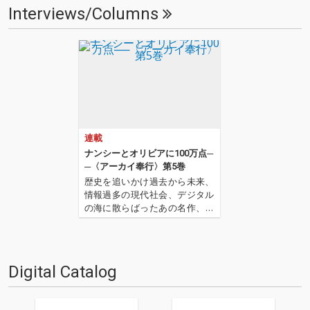
Interviews/Columns
連載
ナンシーとオリビアに100万点─
─〈アーカイ奉行〉第5巻
歴史を追いかけ過去から未来、
情報過多の現代社会、デジタル
の海に散らばったあの名作、こ
の名作たちをひとつにまとめる
仕事人…!〈アーカイ奉行〉が今
日もデジタルの乱世を治め
る…!'''〈アーカイ奉行〉と
Digital Catalog
は…'''1.過去作の最新リマスター
音源 2.これまで未配信…