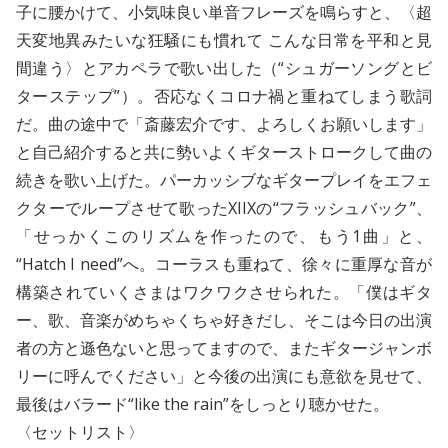
子に腰かけて、小気味良い単音フレーズを鳴らすと、〈超
天変地異みたいな狂騒にも慣れて こんな日常を平和と見
間違う〉とアカペラで歌い出した（“シュガーソングとビ
ターステップ”）。否応なくコロナ禍と重ねてしまう歌詞
だ。曲の途中で「斎藤宏介です、よろしくお願いします」
と自己紹介すると共に勢いよくギターストロークして曲の
続きを歌い上げた。パーカッシブなギタープレイをエフェ
クターでループさせて歌ったXIIXの“フラッシュバック”、
「せっかくこのリズムを作ったので、もう1曲」と、
“Hatch I need”へ。コーラスも重ねて、徐々に重厚な音が
構築されていくさまはワクワクさせられた。「僕はギタ
ー、歌、音楽がめちゃくちゃ好きだし、そこは今日の出演
者の方と遜色ないと思ってますので、またギタージャンボ
リーに呼んでください」と今後の出演にも意欲を見せて、
最後はバラード“like the rain”をしっとり聴かせた。
〈セットリスト〉