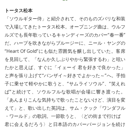
トータス松本
「ソウルギター侍」と紹介されて、そのものズバリな和装
で入場してきたトータス松本。オープニング曲は、ウルフ
ルズでも長年歌っているキャンディーズのカバー“春一番”
だ。ハープを吹きながらブルージーに、ニール・ヤングの
“Heart Of Gold”にも似た雰囲気を醸し出していた。客席
を見回して、「なんか久しぶりやから緊張するわ」と呟い
たかと思えば、すぐに「イェーイ 君を好きで良かった」
と声を張り上げて“バンザイ～好きでよかった～”へ。手拍
子に乗せて軽やかに歌うと、“サムライソウル”、“笑えれ
ば”と続けて、ソウルフルな歌唱が会場に響き渡った。
「あんまりこんな気持ちで歌ったことないけど、演目を変
えて」と、歌い出した英詞は、サム・クック「ワンダフル
・ワールド」の歌詞。一節歌うと、〈どの街まで行けば
君に会えるだろう〉と日本語のカバーバージョンを続け