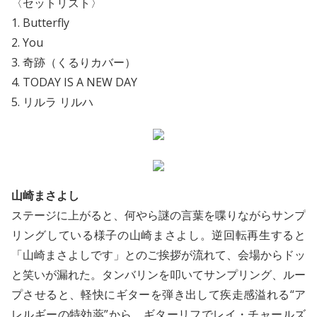
〈セットリスト〉
1. Butterfly
2. You
3. 奇跡（くるりカバー）
4. TODAY IS A NEW DAY
5. リルラ リルハ
山崎まさよし
ステージに上がると、何やら謎の言葉を喋りながらサンプ
リングしている様子の山崎まさよし。逆回転再生すると
「山崎まさよしです」とのご挨拶が流れて、会場からドッ
と笑いが漏れた。タンバリンを叩いてサンプリング、ルー
プさせると、軽快にギターを弾き出して疾走感溢れる“ア
レルギーの特効薬”から、ギターリフでレイ・チャールズ