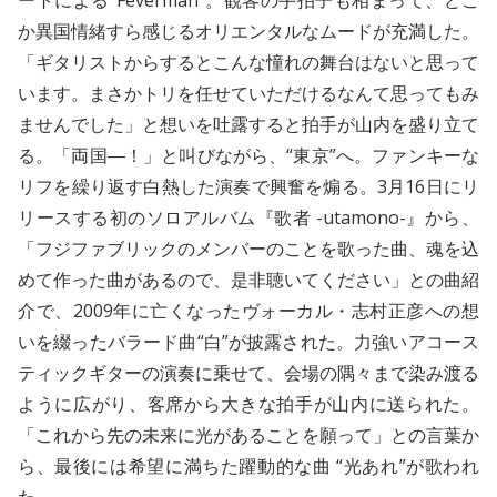
ートによる“Feverman”。観客の手拍子も相まって、どこ
か異国情緒すら感じるオリエンタルなムードが充満した。
「ギタリストからするとこんな憧れの舞台はないと思って
います。まさかトリを任せていただけるなんて思ってもみ
ませんでした」と想いを吐露すると拍手が山内を盛り立て
る。「両国―！」と叫びながら、“東京”へ。ファンキーな
リフを繰り返す白熱した演奏で興奮を煽る。3月16日にリ
リースする初のソロアルバム『歌者 -utamono-』から、
「フジファブリックのメンバーのことを歌った曲、魂を込
めて作った曲があるので、是非聴いてください」との曲紹
介で、2009年に亡くなったヴォーカル・志村正彦への想
いを綴ったバラード曲“白”が披露された。力強いアコース
ティックギターの演奏に乗せて、会場の隅々まで染み渡る
ように広がり、客席から大きな拍手が山内に送られた。
「これから先の未来に光があることを願って」との言葉か
ら、最後には希望に満ちた躍動的な曲 “光あれ”が歌われ