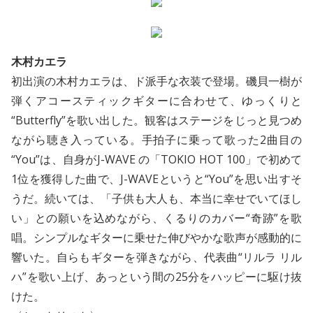
木村カエラ
初出演の木村カエラは、ド派手な衣装で登場。磯貝一樹が
弾くアコースティックギターに合わせて、ゆっくりと
“Butterfly”を歌い出した。観客はステージをじっと見つめ
ながら聴き入っている。手拍子に乗って歌った2曲目の
“You”は、自身がJ-WAVE の「TOKIO HOT 100」で初めて
1位を獲得した曲で、J-WAVEというと“You”を思い出すそ
うだ。続いては、「子供も大人も、本当に幸せでいてほし
い」との願いを込めながら、くるりのカバー“奇跡”を歌
唱。シンプルなギターに乗せた伸びやかな歌声が感動的に
響いた。自らもギターを弾きながら、代表曲“リルラ リル
ハ”を歌い上げ、あっという間の25分をハッピーに駆け抜
けた。