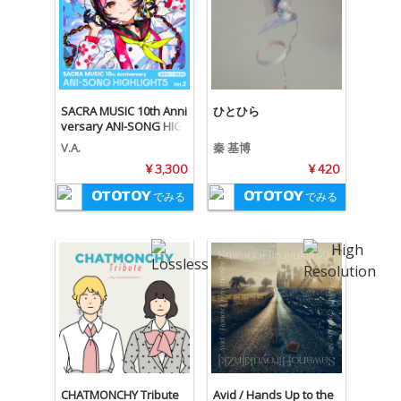
SACRA MUSIC 10th Anni
ひとひら
versary ANI-SONG HIG
HLIGHTS Vol.2 2019-202
V.A.
秦 基博
0
¥ 3,300
¥ 420
でみる
でみる
CHATMONCHY Tribute
Avid / Hands Up to the