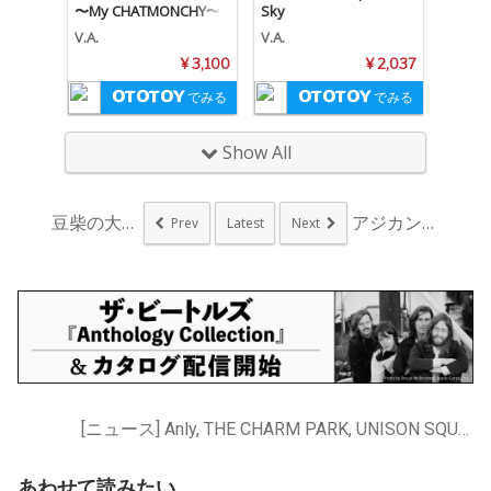
〜My CHATMONCHY〜
Sky
V.A.
V.A.
¥ 3,100
¥ 2,037
でみる
でみる
Show All
豆柴の大群、新曲「桜...
アジカン、10th ...
Prev
Latest
Next
[ニュース] Anly, THE CHARM PARK, UNISON SQUARE GARDEN, くるり, トータス松本, フジファブリック, 大橋トリオ, 木村カエラ, 森山直太朗, 秦 基博
あわせて読みたい