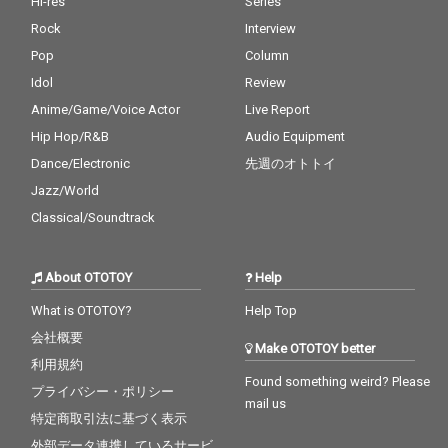
Hi-res
Series
Rock
Interview
Pop
Column
Idol
Review
Anime/Game/Voice Actor
Live Report
Hip Hop/R&B
Audio Equipment
Dance/Electronic
先週のオトトイ
Jazz/World
Classical/Soundtrack
About OTOTOY
Help
What is OTOTOY?
Help Top
会社概要
Make OTOTOY better
利用規約
Found something weird? Please
プライバシー・ポリシー
mail us
特定商取引法に基づく表示
外部データ連携しているサービ