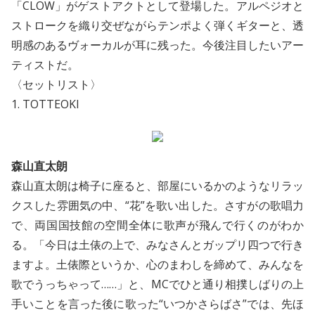
「CLOW」がゲストアクトとして登場した。アルペジオと
ストロークを織り交ぜながらテンポよく弾くギターと、透
明感のあるヴォーカルが耳に残った。今後注目したいアー
ティストだ。
〈セットリスト〉
1. TOTTEOKI
森山直太朗
森山直太朗は椅子に座ると、部屋にいるかのようなリラッ
クスした雰囲気の中、“花”を歌い出した。さすがの歌唱力
で、両国国技館の空間全体に歌声が飛んで行くのがわか
る。「今日は土俵の上で、みなさんとガップリ四つで行き
ますよ。土俵際というか、心のまわしを締めて、みんなを
歌でうっちゃって……」と、MCでひと通り相撲しばりの上
手いことを言った後に歌った“いつかさらばさ”では、先ほ