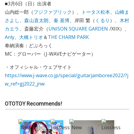
■3月6日（日）出演者
山内総一郎（
フジファブリック
）、
トータス松本
、
山崎ま
さよし
、
森山直太朗
、
秦 基博
、岸田 繁（
くるり
）、
木村
カエラ
、斎藤宏介（
UNISON SQUARE GARDEN
/XIIX）、
Anly
、
大橋トリオ
＆
THE CHARM PARK
奉納演奏：どぶろっく
MC：グローバー（J-WAVEナビゲーター）
・オフィシャル・ウェブサイト
https://www.j-wave.co.jp/special/guitarjamboree2022/?j
w_ref=gj2022_jnw
OTOTOY Recommends!