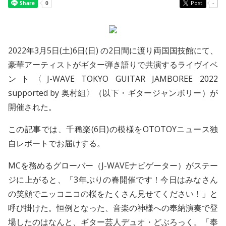
Post
-
2022年3月5日(土)6日(日) の2日間に渡り両国国技館にて、
豪華アーティストがギター弾き語りで共演するライヴイベ
ント〈J-WAVE TOKYO GUITAR JAMBOREE 2022
supported by 奥村組〉（以下・ギタージャンボリー）が
開催された。
この記事では、千穐楽(6日)の模様をOTOTOYニュース独
自レポートでお届けする。
MCを務めるグローバー（J-WAVEナビゲーター）がステー
ジに上がると、「3年ぶりの春開催です！今日はみなさん
の笑顔でニッコニコの桜をたくさん見せてください！」と
呼び掛けた。恒例となった、音楽の神様への奉納演奏で登
場したのはなんと、ギター芸人デュオ・どぶろっく。「奉