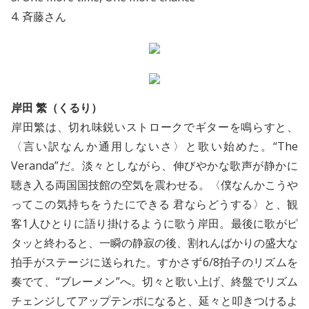
4. 斉藤さん
岸田 繁（くるり）
岸田繁は、切れ味鋭いストロークでギターを鳴らすと、
〈言い訳なんか通用しないさ〉と歌い始めた。“The
Veranda”だ。淡々としながら、伸びやかな歌声が静かに
聴き入る両国国技館の空気を震わせる。〈僕なんかこうや
ってこの気持ちをうたにできる 君ならどうする〉と、観
客1人ひとりに語り掛けるように歌う岸田。最後に歌がピ
タッと終わると、一瞬の静寂の後、割れんばかりの盛大な
拍手がステージに送られた。すかさず6/8拍子のリズムを
奏でて、“ブレーメン”へ。切々と歌い上げ、終盤でリズム
チェンジしてアップテンポになると、延々と叩きつけるよ