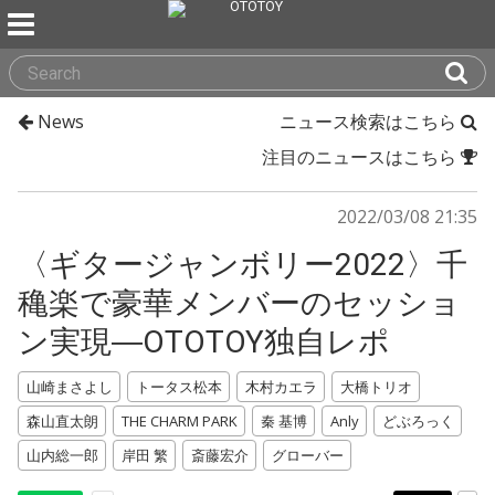
News
ニュース検索はこちら
注目のニュースはこちら
2022/03/08 21:35
〈ギタージャンボリー2022〉千
穐楽で豪華メンバーのセッショ
ン実現―OTOTOY独自レポ
山崎まさよし
トータス松本
木村カエラ
大橋トリオ
森山直太朗
THE CHARM PARK
秦 基博
Anly
どぶろっく
山内総一郎
岸田 繁
斎藤宏介
グローバー