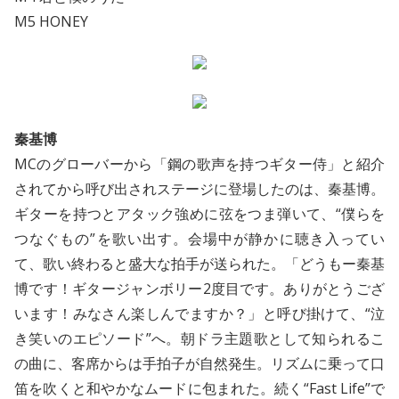
M5 HONEY
秦基博
MCのグローバーから「鋼の歌声を持つギター侍」と紹介
されてから呼び出されステージに登場したのは、秦基博。
ギターを持つとアタック強めに弦をつま弾いて、“僕らを
つなぐもの”を歌い出す。会場中が静かに聴き入ってい
て、歌い終わると盛大な拍手が送られた。「どうもー秦基
博です！ギタージャンボリー2度目です。ありがとうござ
います！みなさん楽しんでますか？」と呼び掛けて、“泣
き笑いのエピソード”へ。朝ドラ主題歌として知られるこ
の曲に、客席からは手拍子が自然発生。リズムに乗って口
笛を吹くと和やかなムードに包まれた。続く“Fast Life”で