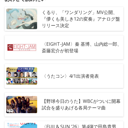
くるり、「ワンダリング」MV公開、
『儚くも美しき12の変奏』アナログ盤
リリース決定
〈EIGHT-JAM〉秦 基博、山内総一郎、
斎藤宏介が初登場
〈うたコン〉4/1出演者発表
【野球今日のうた】WBCがついに開幕
試合を盛りあげる各局テーマ曲
〈FUJI & SUN ’26〉第4弾で田島貴男、