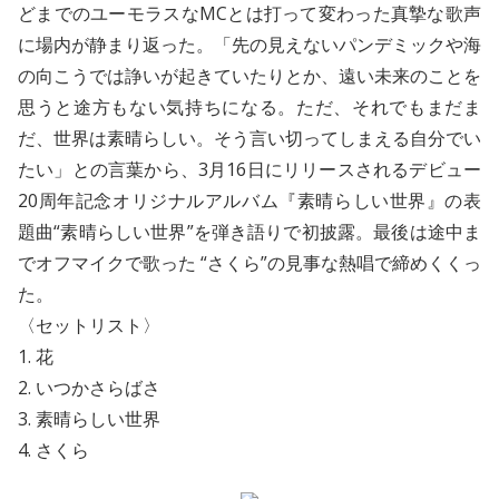
どまでのユーモラスなMCとは打って変わった真摯な歌声
に場内が静まり返った。「先の見えないパンデミックや海
の向こうでは諍いが起きていたりとか、遠い未来のことを
思うと途方もない気持ちになる。ただ、それでもまだま
だ、世界は素晴らしい。そう言い切ってしまえる自分でい
たい」との言葉から、3月16日にリリースされるデビュー
20周年記念オリジナルアルバム『素晴らしい世界』の表
題曲“素晴らしい世界”を弾き語りで初披露。最後は途中ま
でオフマイクで歌った “さくら”の見事な熱唱で締めくくっ
た。
〈セットリスト〉
1. 花
2. いつかさらばさ
3. 素晴らしい世界
4. さくら