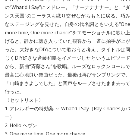
の“What'd I Say”にメドレー。「ナーナナナナー」と、“ダ
ンス天国”のコーラスも織り交ぜながらもとに戻る、巧み
なステージングを見せた。自身の代名詞ともいえる“One
more time, One more chance”をエモーショナルに歌い上
げると、静かに聴き入っていた観客から一斉に拍手が上が
った。大好きなDIYについて歌おうと考え、タイトルは同
じくDIY好きな斉藤和義をイメージしたというエピソード
から、新曲“斉藤さん”を歌唱。ルーズなロックンロールで
最高に心地良い楽曲だった。最後は再びサンプリングで、
「山崎まさよしでした」と音声をループさせたまま去って
行った。
〈セットリスト〉
1. アレルギーの特効薬 ～ What'd I Say（Ray Charlesカバ
ー）
2. Hello ヘヴン
3. One more time, One more chance