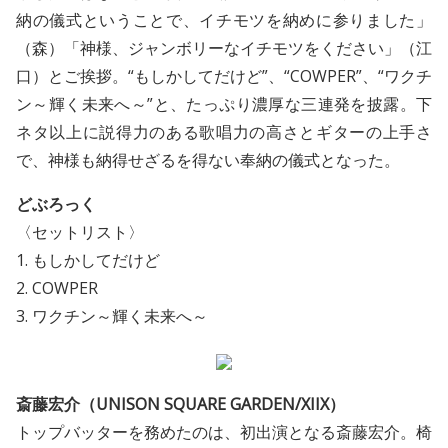
納の儀式ということで、イチモツを納めに参りました」
（森）「神様、ジャンボリーなイチモツをください」（江
口）とご挨拶。“もしかしてだけど”、“COWPER”、“ワクチ
ン～輝く未来へ～”と、たっぷり濃厚な三連発を披露。下
ネタ以上に説得力のある歌唱力の高さとギターの上手さ
で、神様も納得せざるを得ない奉納の儀式となった。
どぶろっく
〈セットリスト〉
1. もしかしてだけど
2. COWPER
3. ワクチン～輝く未来へ～
斎藤宏介（UNISON SQUARE GARDEN/XIIX）
トップバッターを務めたのは、初出演となる斎藤宏介。椅