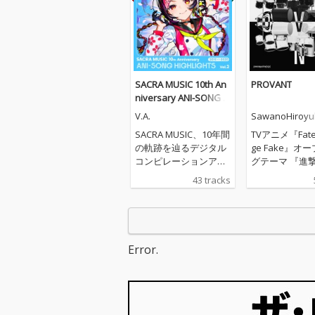
SACRA MUSIC 10th An
PROVANT
niversary ANI-SONG H
IGHLIGHTS Vol.2 2019-
V.A.
SawanoHiroyuk
2020
Zk]
SACRA MUSIC、10年間
TVアニメ『Fate/
の軌跡を辿るデジタル
ge Fake』オ
コンピレーションアル
グテーマ 『進撃の巨
バムをリリース！ 第二
人』『プロメア
43 tracks
弾となる「SACRA MUS
ど、数々の大ヒ
IC 10th Anniversary A
ニメの劇中音楽
NI-SONG HIGHLIGHTS
ける作曲家・澤
Vol.2 2019-2020」。本
のボーカルプロ
コンピレーションアル
ト、SawanoHir
Error.
バムのジャケットに
[nZk](サワノ
は、SACRA MUSICのマ
ヌジーク)通算1
スコットキャラクター
シングル。「PR
「SACRAちゃん」のイ
T」(TVアニメ『F
ラストをレーベル設立
range Fake