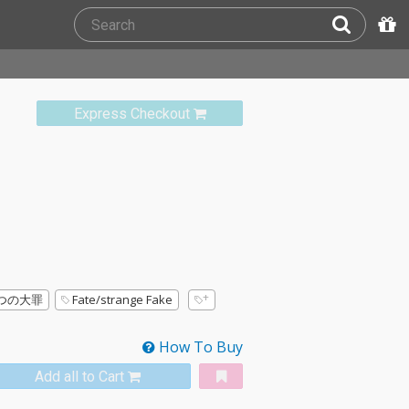
Express Checkout
つの大罪
Fate/strange Fake
How To Buy
Add all to Cart