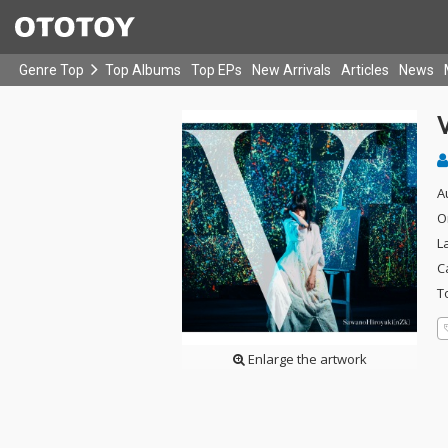
Genre Top
Top Albums
Top EPs
New Arrivals
Articles
News
A
O
L
C
T
Enlarge the artwork