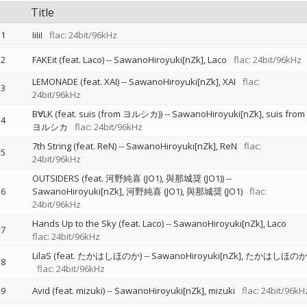
Title
1
IiIiI
flac: 24bit/96kHz
2
FAKEit (feat. Laco)
--
SawanoHiroyuki[nZk]
Laco
flac: 24bit/96kHz
LEMONADE (feat. XAI)
--
SawanoHiroyuki[nZk]
XAI
flac:
3
24bit/96kHz
B∀LK (feat. suis (from ヨルシカ))
--
SawanoHiroyuki[nZk]
suis from
4
ヨルシカ
flac: 24bit/96kHz
7th String (feat. ReN)
--
SawanoHiroyuki[nZk]
ReN
flac:
5
24bit/96kHz
OUTSIDERS (feat. 河野純喜 (JO1), 與那城奨 (JO1))
--
6
SawanoHiroyuki[nZk]
河野純喜 (JO1)
與那城奨 (JO1)
flac:
24bit/96kHz
Hands Up to the Sky (feat. Laco)
--
SawanoHiroyuki[nZk]
Laco
7
flac: 24bit/96kHz
LilaS (feat. たかはしほのか)
--
SawanoHiroyuki[nZk]
たかはしほの
8
flac: 24bit/96kHz
9
Avid (feat. mizuki)
--
SawanoHiroyuki[nZk]
mizuki
flac: 24bit/96kH