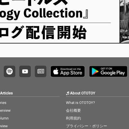
MAN
ングテーマ)は、MAN
N の Jea
WITH A MISSION の Jea
と 10-FE
n-Ken Johnny と 10-FE
A をゲス
ET の TAKUMA をゲス
え、ア
トボーカルに迎え、ア
シンク
ニメの世界観とシンク
る力強
ロした勢いのある力強
曲とな
いサウンドの楽曲とな
っている。
Articles
About OTOTOY
ries
What is OTOTOY?
terview
会社概要
olumn
利用規約
view
プライバシー・ポリシー