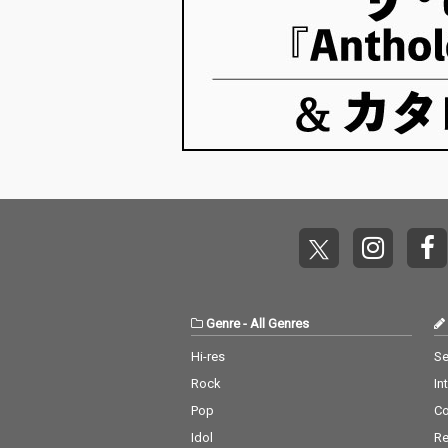
当初から手掛けてきた
ングテーマ)は、
イラストレーター・Mi
WITH A MISSIO
ka Pikazo氏による、
n-Ken Johnny 
新規描きおろしの「SA
ET の TAKUM
CRAちゃん」イラスト
トボーカルに迎
を起用。
ニメの世界観と
ロした勢いのあ
いサウンドの楽
っている。
Genre
-
All Genres
Hi-res
Se
Rock
In
Pop
C
Idol
Re