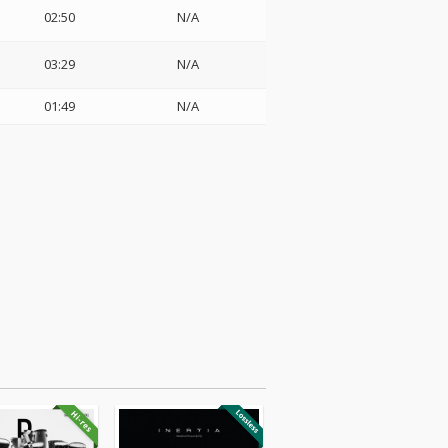
02:50
N/A
03:29
N/A
01:49
N/A