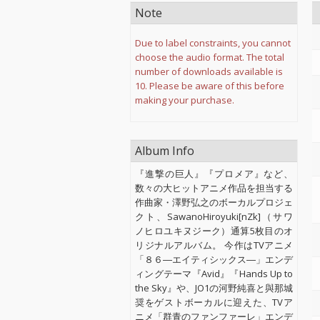
Note
Due to label constraints, you cannot
choose the audio format. The total
number of downloads available is
10. Please be aware of this before
making your purchase.
Album Info
『進撃の巨人』『プロメア』など、
数々の大ヒットアニメ作品を担当する
作曲家・澤野弘之のボーカルプロジェ
クト、SawanoHiroyuki[nZk]（サワ
ノヒロユキヌジーク）通算5枚目のオ
リジナルアルバム。 今作はTVアニメ
「８６―エイティシックス―」エンデ
ィングテーマ『Avid』『Hands Up to
the Sky』や、JO1の河野純喜と與那城
奨をゲストボーカルに迎えた、TVア
ニメ「群青のファンファーレ」エンデ