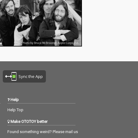
Sync the App
Help
Help Top
Make OTOTOY better
Found something weird? Please mail us