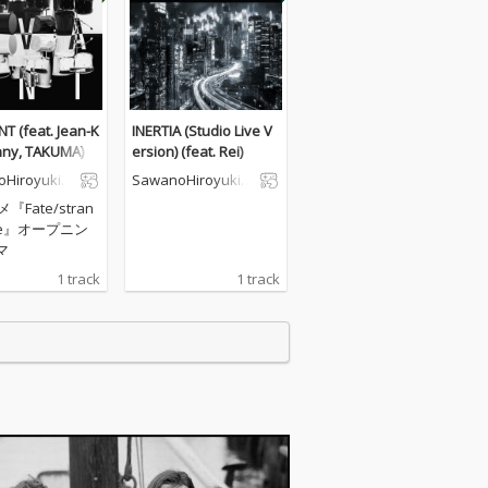
T (feat. Jean-K
INERTIA (Studio Live V
nny, TAKUMA)
ersion) (feat. Rei)
Hiroyuki[n
SawanoHiroyuki[n
Zk]
『Fate/stran
ake』オープニン
マ
1 track
1 track