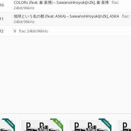
COLORs (feat. 秦 基博)
--
SawanoHiroyuki[nZk]
秦 基博
flac:
10
24bit/96kHz
地球という名の都 (feat. ASKA)
--
SawanoHiroyuki[nZk]
ASKA
flac:
11
24bit/96kHz
12
V
flac: 24bit/96kHz