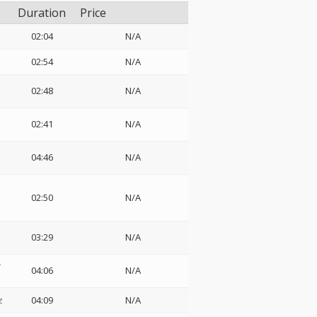
Duration
Price
02:04
N/A
02:54
N/A
02:48
N/A
02:41
N/A
04:46
N/A
02:50
N/A
03:29
N/A
か
04:06
N/A
z
04:09
N/A