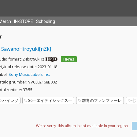
Merch
IN-STORE
Schooling
V
SawanoHiroyuki[nZk]
udio format: 24bit/96kHz
Hi-res
riginal release date: 2023-01-18
abel:
Sony Music Labels Inc.
atalog number: VVCL02168B00Z
otal runtime: 37:55
ハイレゾ
86―エイティシックス―
群青のファンファーレ
七