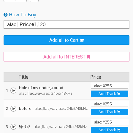
How To Buy
Add all to Cart
Add all to INTEREST
Title
Price
Hole of my underground
1
alac,flac,wav,aac: 24bit/48kHz
Add Track
2
before
alac,flac,wav,aac: 24bit/48kHz
Add Track
3
帰り路
alac,flac,wav,aac: 24bit/48kHz
Add Track