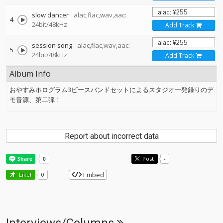
slow dancer
alac,flac,wav,aac:
4
24bit/48kHz
Add Track
session song
alac,flac,wav,aac:
5
24bit/48kHz
Add Track
Album Info
おやすみホログラム3ピースバンドセットによるスタジオ一発録りのデ
モ音源、第二弾！
Report about incorrect data
Post
-
Embed
Like!
0