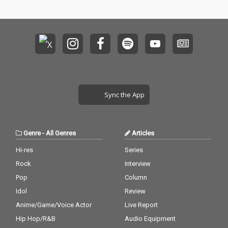
Sync the App
Genre
-
All Genres
Articles
Hi-res
Series
Rock
Interview
Pop
Column
Idol
Review
Anime/Game/Voice Actor
Live Report
Hip Hop/R&B
Audio Equipment