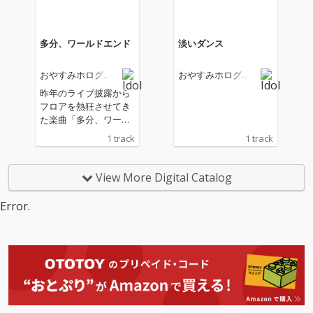
オガワが行なってお
り、これまでとは違っ
た面が伺える。
多分、ワールドエンド
淡いダンス
おやすみホログラ
おやすみホログラ
ム
ム
昨年のライブ披露から
フロアを熱狂させてき
た楽曲「多分、ワール
ドエンド」がついにリ
1 track
1 track
リース。 オガワ、カナ
ミルの二人体制でのニ
ューアンセム。
View More Digital Catalog
Error.