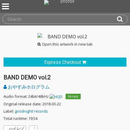
Open this artwork in new tab
Express Checkout
BAND DEMO vol.2
おやすみホログラム
Audio format: 24bit/48kHz
Hi-res
Original release date: 2018-03-22
Label:
goodnight! records
Total runtime: 19:54
ハイレゾ