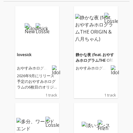
lovesick
静かな夜 (feat. おやす
みホログラムTHE ORIG
IN & 八月ちゃん)
おやすみホログラ
おやすみホログラ
ム
ム
2026年9月にリリース
予定のおやすみホログ
ラムの6枚目のオリジ
ナルアルバム「PAPER
1 track
1 track
MOON CLUB」からの
先行シングルリリー
ス！ おやすみホログラ
ムとしては初めてカナ
ミルが中心となって制
作された曲で主に歌詞
をカナミルが、作曲を