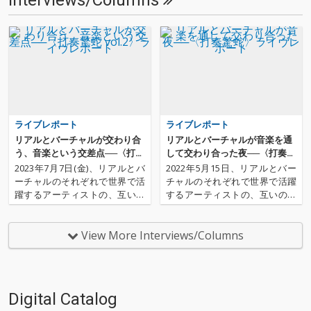
Interviews/Columns
ライブレポート
ライブレポート
リアルとバーチャルが交わり合
リアルとバーチャルが音楽を通
う、音楽という交差点──〈打奏
して交わり合った夜──〈打奏驚
驚蛇 vol.2〉ライヴレポート
蛇〉ライヴレポート
2023年7月7日(金)、リアルとバ
2022年5月15日、リアルとバー
ーチャルのそれぞれで世界で活
チャルのそれぞれで世界で活躍
躍するアーティストの、互いの
するアーティストの、互いのカ
カルチャーが混じり合うライブ
ルチャーが混じり合うライブイ
イベント「打奏驚蛇」が新宿MA
ベント「打奏驚蛇」が新宿MAR
RZで開催されました。OTOTOY
Zで開催されました。OTOTOY
View More Interviews/Columns
では、おやすみホログラム、貝
では、おやすみホログラム、ナ
と蜃気楼、nyankobrq&yaca、t
ギサワカリン、そして、バーチ
o…
ャルアーティストから…
Digital Catalog