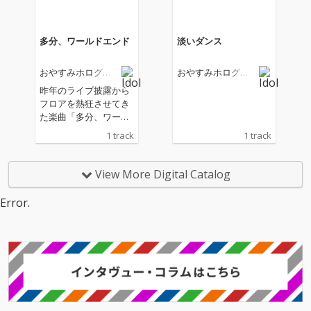
オガワが行なってお
り、これまでとは違っ
た面が伺える。
多分、ワールドエンド
淡いダンス
おやすみホログラ
おやすみホログラ
ム
ム
昨年のライブ披露から
フロアを熱狂させてき
た楽曲「多分、ワール
ドエンド」がついにリ
1 track
1 track
リース。 オガワ、カナ
ミルの二人体制でのニ
ューアンセム。
View More Digital Catalog
Error.