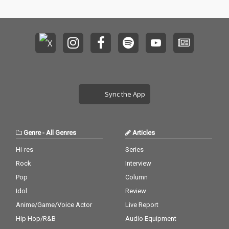
Sync the App
Genre
-
All Genres
Articles
Hi-res
Series
Rock
Interview
Pop
Column
Idol
Review
Anime/Game/Voice Actor
Live Report
Hip Hop/R&B
Audio Equipment