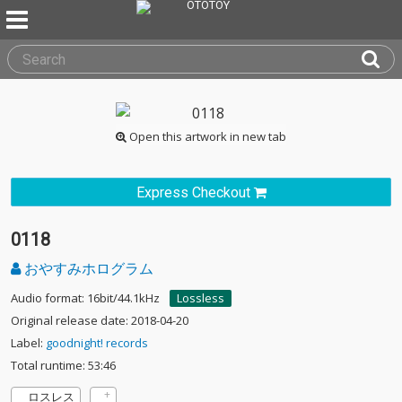
Open this artwork in new tab
Express Checkout
0118
おやすみホログラム
Audio format: 16bit/44.1kHz
Lossless
Original release date: 2018-04-20
Label:
goodnight! records
Total runtime: 53:46
ロスレス