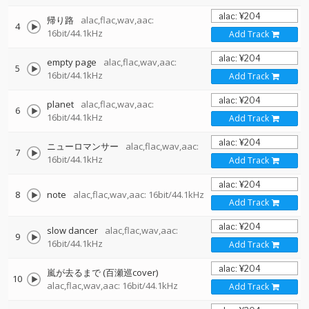
帰り路
alac,flac,wav,aac:
4
16bit/44.1kHz
Add Track
empty page
alac,flac,wav,aac:
5
16bit/44.1kHz
Add Track
planet
alac,flac,wav,aac:
6
16bit/44.1kHz
Add Track
ニューロマンサー
alac,flac,wav,aac:
7
16bit/44.1kHz
Add Track
8
note
alac,flac,wav,aac: 16bit/44.1kHz
Add Track
slow dancer
alac,flac,wav,aac:
9
16bit/44.1kHz
Add Track
嵐が去るまで (百瀬巡cover)
10
alac,flac,wav,aac: 16bit/44.1kHz
Add Track