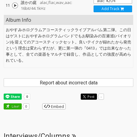
誰かの庭
alac,flac,wav,aac:
11
16bit/44.1kHz
Add Track
Album Info
おやすみホログラムアコースティックライブアルバム第二弾。この日
はゲストにおやすみホログラムバンドでもお馴染みの百瀬巡(バイオリ
ン)を迎えてのアコースティックセット。良いテイクが録れたから発売
という理念は変わらずだが、更に第一弾の『0413』では出来なかった
事として、全ての楽器をマルチで録音し、作品としての強度が高めら
れている。
Report about incorrect data
Post
-
Embed
Like!
0
Interviews/Columns