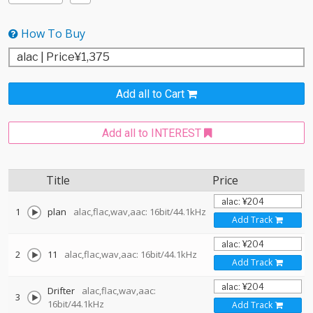
How To Buy
Add all to Cart
Add all to INTEREST
Title
Price
1
plan
alac,flac,wav,aac: 16bit/44.1kHz
Add Track
2
11
alac,flac,wav,aac: 16bit/44.1kHz
Add Track
Drifter
alac,flac,wav,aac:
3
16bit/44.1kHz
Add Track