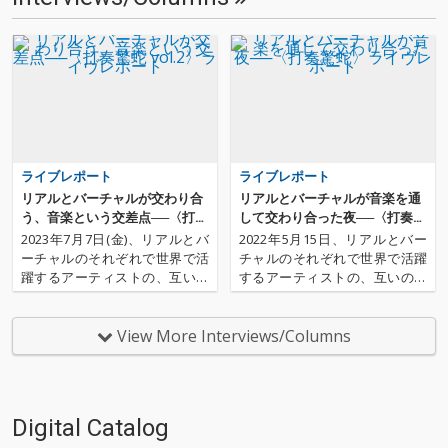
ライブレポート
ライブレポート
リアルとバーチャルが交わり合
リアルとバーチャルが音楽を通
う、音楽という交差点──〈打奏
して交わり合った夜──〈打奏驚
驚蛇 vol.2〉ライヴレポート
蛇〉ライヴレポート
2023年7月7日(金)、リアルとバ
2022年5月15日、リアルとバー
ーチャルのそれぞれで世界で活
チャルのそれぞれで世界で活躍
躍するアーティストの、互いの
するアーティストの、互いのカ
カルチャーが混じり合うライブ
ルチャーが混じり合うライブイ
イベント「打奏驚蛇」が新宿MA
ベント「打奏驚蛇」が新宿MAR
RZで開催されました。OTOTOY
Zで開催されました。OTOTOY
View More Interviews/Columns
では、おやすみホログラム、貝
では、おやすみホログラム、ナ
と蜃気楼、nyankobrq&yaca、t
ギサワカリン、そして、バーチ
o…
ャルアーティストから…
Digital Catalog