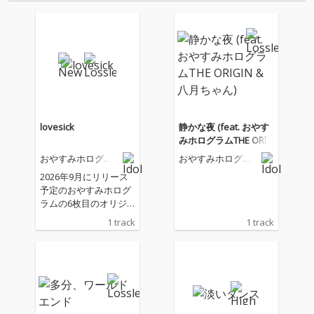
lovesick
静かな夜 (feat. おやす
みホログラムTHE ORIG
IN & 八月ちゃん)
おやすみホログラ
おやすみホログラ
ム
ム
2026年9月にリリース
予定のおやすみホログ
ラムの6枚目のオリジ
ナルアルバム「PAPER
1 track
1 track
MOON CLUB」からの
先行シングルリリー
ス！ おやすみホログラ
ムとしては初めてカナ
ミルが中心となって制
作された曲で主に歌詞
をカナミルが、作曲を