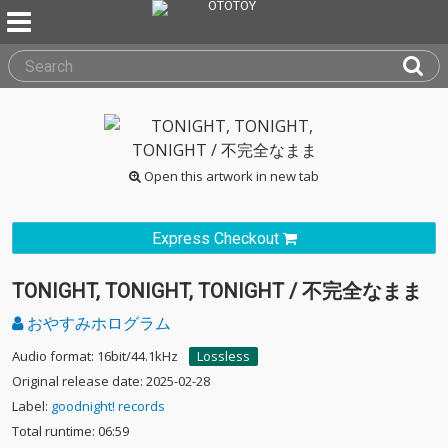
Open this artwork in new tab
Express Checkout
TONIGHT, TONIGHT, TONIGHT / 不完全なまま
おやすみホログラム
Audio format: 16bit/44.1kHz
Lossless
Original release date: 2025-02-28
Label:
goodnight! records
Total runtime: 06:59