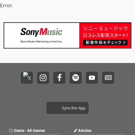
Error.
Sync the App
Genre
-
All Genres
Articles