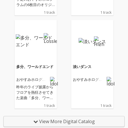
ラムの6枚目のオリジ
ナルアルバム「PAPER
1 track
1 track
MOON CLUB」からの
先行シングルリリー
ス！ おやすみホログラ
ムとしては初めてカナ
ミルが中心となって制
作された曲で主に歌詞
をカナミルが、作曲を
オガワが行なってお
り、これまでとは違っ
た面が伺える。
多分、ワールドエンド
淡いダンス
おやすみホログラ
おやすみホログラ
ム
ム
昨年のライブ披露から
フロアを熱狂させてき
た楽曲「多分、ワール
ドエンド」がついにリ
1 track
1 track
リース。 オガワ、カナ
ミルの二人体制でのニ
ューアンセム。
View More Digital Catalog