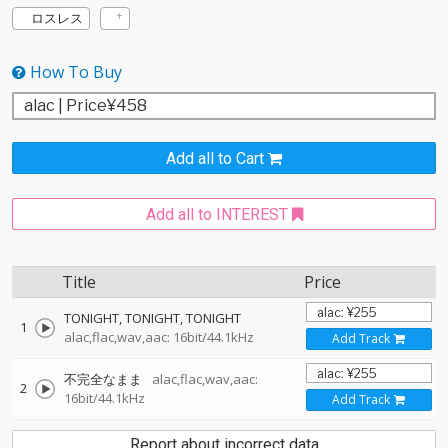
ロスレス
How To Buy
Add all to Cart
Add all to INTEREST
Title
Price
TONIGHT, TONIGHT, TONIGHT
1
alac,flac,wav,aac: 16bit/44.1kHz
Add Track
不完全なまま
alac,flac,wav,aac:
2
16bit/44.1kHz
Add Track
Report about incorrect data