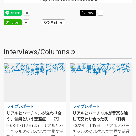
Post
-
Embed
Like!
0
Interviews/Columns
ライブレポート
ライブレポート
リアルとバーチャルが交わり合
リアルとバーチャルが音楽を通
う、音楽という交差点──〈打奏
して交わり合った夜──〈打奏驚
驚蛇 vol.2〉ライヴレポート
蛇〉ライヴレポート
2023年7月7日(金)、リアルとバ
2022年5月15日、リアルとバー
ーチャルのそれぞれで世界で活
チャルのそれぞれで世界で活躍