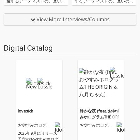
躍するアーティストの、互いの
するアーティストの、互いのカ
カルチャーが混じり合うライブ
ルチャーが混じり合うライブイ
イベント「打奏驚蛇」が新宿MA
ベント「打奏驚蛇」が新宿MAR
RZで開催されました。OTOTOY
Zで開催されました。OTOTOY
View More Interviews/Columns
では、おやすみホログラム、貝
では、おやすみホログラム、ナ
と蜃気楼、nyankobrq&yaca、t
ギサワカリン、そして、バーチ
o…
ャルアーティストから…
Digital Catalog
lovesick
静かな夜 (feat. おやす
みホログラムTHE ORIG
IN & 八月ちゃん)
おやすみホログラ
おやすみホログラ
ム
ム
2026年9月にリリース
予定のおやすみホログ