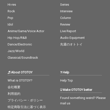
Hi-res
Series
Rock
Interview
Pop
Column
Idol
Review
Anime/Game/Voice Actor
Live Report
Hip Hop/R&B
Audio Equipment
Dance/Electronic
先週のオトトイ
Jazz/World
Classical/Soundtrack
About OTOTOY
Help
What is OTOTOY?
Help Top
会社概要
Make OTOTOY better
利用規約
Found something weird? Please
プライバシー・ポリシー
mail us
特定商取引法に基づく表示