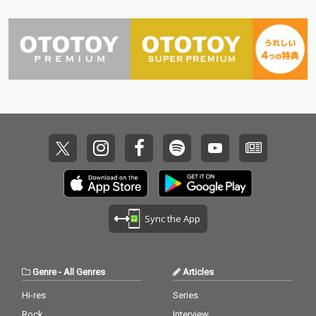
Sync the App
Genre
-
All Genres
Articles
Hi-res
Series
Rock
Interview