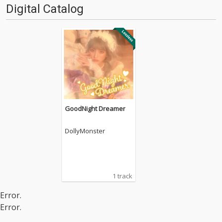
Digital Catalog
GoodNight Dreamer
DollyMonster
1 track
Error.
Error.