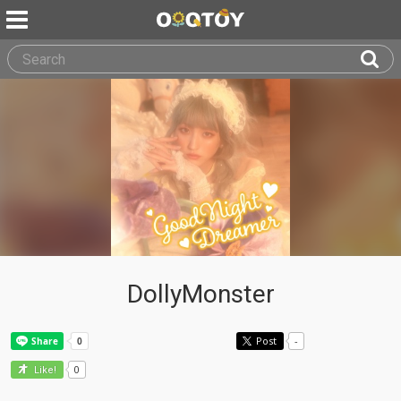
DollyMonster
Post
-
0
Like!