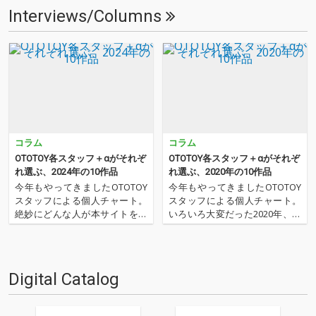
Interviews/Columns
コラム
コラム
OTOTOY各スタッフ＋αがそれぞ
OTOTOY各スタッフ＋αがそれぞ
れ選ぶ、2024年の10作品
れ選ぶ、2020年の10作品
今年もやってきましたOTOTOY
今年もやってきましたOTOTOY
スタッフによる個人チャート。
スタッフによる個人チャート。
絶妙にどんな人が本サイトを運
いろいろ大変だった2020年、な
営しているのか？ そんな自己
にを聴いてOTOTOYを作ってい
紹介もちょっとかねておりま
たのか？ 今年は新人、梶野に加
す。2024年は、それぞれなにを
えてインターン、そしてコント
聴いてOTOTOYを作っていたの
リビューター枠としていろいろ
Digital Catalog
か？ ということでスタッフ・
と関わっているライター陣の方
チャートをお届けします…
にも書いてもらいま…