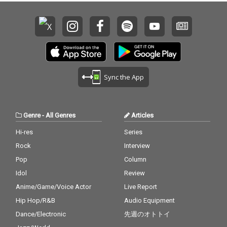
チーな楽曲を生み出
し、聴く人の胸を躍ら
せる快心のニュー・ア
ルバムが完成した。レ
コーディング・メンバ
ーには、 伊藤大地（D
r）、岡部晴彦（B
a）、奥野真哉（Key）
Sync the App
に加え、サンコンJr.
（ウルフルズ）、グレ
ートマエカワ（フラワ
ーカンパニーズ）、東
Genre
-
All Genres
Articles
京スカパラダイスオー
ケストラの茂木欣一
Hi-res
Series
（Dr）、川上つよし
Rock
Interview
（Ba）、沖祐市（Ke
y）らが参加。極上の
Pop
Column
サウンドを聴かせてく
Idol
Review
れる。
Anime/Game/Voice Actor
Live Report
Hip Hop/R&B
Audio Equipment
Dance/Electronic
先週のオトトイ