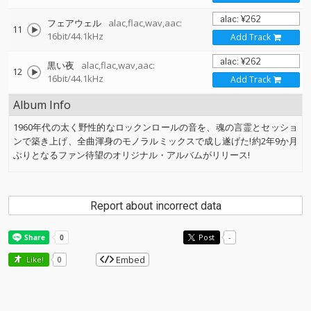
フェアウェル
alac,flac,wav,aac:
11
16bit/44.1kHz
Add Track
黒い夜
alac,flac,wav,aac:
12
16bit/44.1kHz
Add Track
Album Info
1960年代の太く野性的なロックンロールの音を、魂の言霊とセッショ
ンで築き上げ、全曲渾身のモノラルミックスで成し遂げた!約2年9か月
ぶりとなるファン待望のオリジナル・アルバムがリリース!
Report about incorrect data
Post
-
Embed
Like!
0