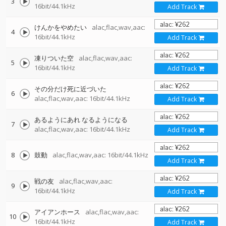
3
16bit/44.1kHz
Add Track
けんかをやめたい
alac,flac,wav,aac:
4
16bit/44.1kHz
Add Track
凍りついた空
alac,flac,wav,aac:
5
16bit/44.1kHz
Add Track
その分だけ死に近づいた
6
alac,flac,wav,aac: 16bit/44.1kHz
Add Track
あるようにあれ なるようになる
7
alac,flac,wav,aac: 16bit/44.1kHz
Add Track
8
鼓動
alac,flac,wav,aac: 16bit/44.1kHz
Add Track
戦の友
alac,flac,wav,aac:
9
16bit/44.1kHz
Add Track
アイアンホース
alac,flac,wav,aac:
10
16bit/44.1kHz
Add Track