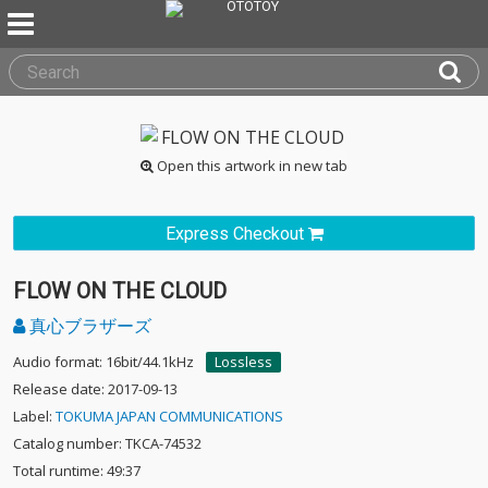
Open this artwork in new tab
Express Checkout
FLOW ON THE CLOUD
真心ブラザーズ
Audio format: 16bit/44.1kHz
Lossless
Release date: 2017-09-13
Label:
TOKUMA JAPAN COMMUNICATIONS
Catalog number: TKCA-74532
Total runtime: 49:37