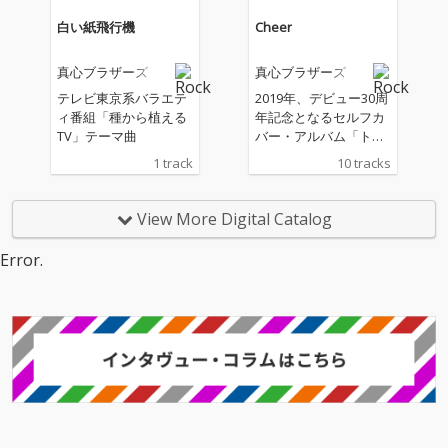
＞が詰め込まれたアル
白い紙飛行機
Cheer
バムとなる。
真心ブラザーズ
真心ブラザーズ
テレビ東京系バラエテ
2019年、デビュー30周
ィ番組「種から植える
年記念となるセルフカ
TV」テーマ曲
バー・アルバム「トラ
ンタン」を発表した真
1 track
10 tracks
心ブラザーズが、ひと
つの節目を経て、新た
に更なる進化を始動す
View More Digital Catalog
べく放つ2年振りのオ
リジナルアルバム。躍
Error.
動感溢れるポップ・チ
ューン、心に染みるメ
ロディ、ウィットに富
んだ歌詞、真心ならで
はの懐の深いカラフル
な曲が満載。タイトル
「Cheer」に込められ
た真心ブラザーズの思
いが、従来にも増して
キラキラとしたキャッ