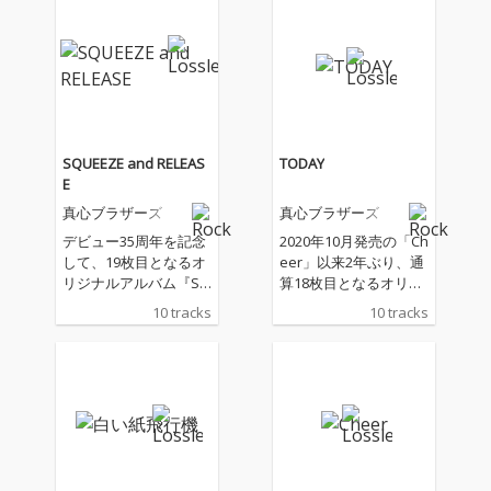
SQUEEZE and RELEAS
TODAY
E
真心ブラザーズ
真心ブラザーズ
デビュー35周年を記念
2020年10月発売の「Ch
して、19枚目となるオ
eer」以来2年ぶり、通
リジナルアルバム『SQ
算18枚目となるオリジ
UEEZE and RELEASE』
ナル・アルバムは、現
10 tracks
10 tracks
を発売!2022年発売『T
在テレビ東京にて放送
ODAY』以来、約2年ぶ
の「種から植えるTV」
りとなるオリジナルア
のテーマソングとして
ルバム。
書き下ろした楽曲「白
い紙飛行機」を含む全
10曲入り。 「TODAY」
というタイトルが付け
られた今作は、真心ブ
ラザーズの考える＜今